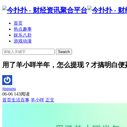
首页
热点趣事
娱乐八卦
游戏动漫
Search
用了羊小咩半年，怎么提现？才搞明白便
jinpupu
06-06
143阅读
首页
生活百事
羊小咩
正文