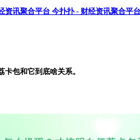
今扑扑 - 财经资讯聚合平
荔卡包和它到底啥关系。