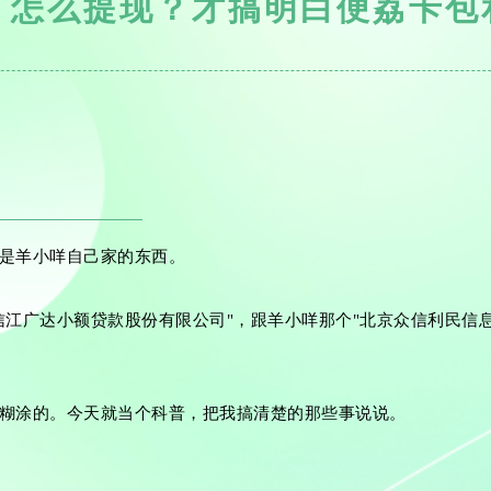
，怎么提现？才搞明白便荔卡包
是羊小咩自己家的东西。
信江广达小额贷款股份有限公司"，跟羊小咩那个"北京众信利民信
糊涂的。今天就当个科普，把我搞清楚的那些事说说。