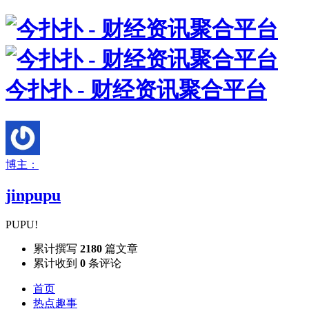
今扑扑 - 财经资讯聚合平台
博主：
jinpupu
PUPU!
累计撰写
2180
篇文章
累计收到
0
条评论
首页
热点趣事