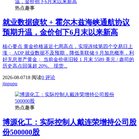
热点趣事
就业数据疲软 + 霍尔木兹海峡通航协议
预期升温，金价创下6月末以来新高
核心要点 黄金价格逼近七周高点，实现连续第四个交易日上
涨； ADP 就业数据不及预期，降低美联储 9 月加息概率，利
好无息资产黄金； 当前金价依旧较 1 月末 5589 美元 / 盎司的
历史高点回落超 20%。 现货...
2026-08-07
18 阅读
0 评论
jinpupu
热点趣事
博源化工：实际控制人戴连荣增持公司股
份500000股