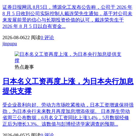
证券日报网讯 8月5日，博源化工发布公告称，公司于 2026 年
8 月 5 日收到公司实际控制人戴连荣先生通知，基于对公司未
来发展前景的信心与长期投资价值的认可，戴连荣先生于
2026 年 8 月 5 日以自有资金...
2026-08-06
22 阅读
0 评论
jinpupu
热点趣事
日本名义工资再度上涨，为日本央行加息
提供支撑
受企业盈利向好、劳动力市场吃紧推动，日本工资增速保持强
劲，为日本央行未来数月再度加息增添依据。 日本厚生劳动
省周三公布数据，6月名义工资同比上涨3.4%，5月数据经修
正后为增长3.3%。该数值与彭博经济学家调查的预期...
2026-08-05
25 阅读
0 评论