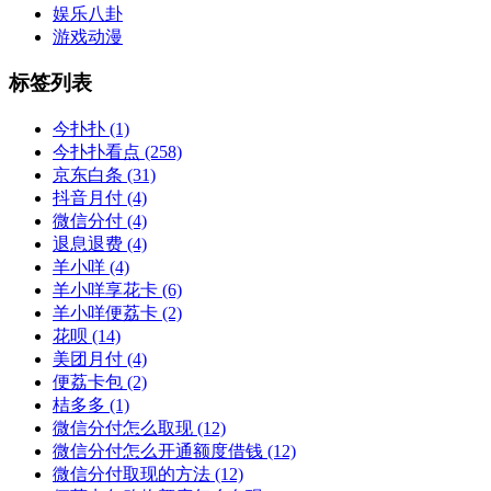
娱乐八卦
游戏动漫
标签列表
今扑扑
(1)
今扑扑看点
(258)
京东白条
(31)
抖音月付
(4)
微信分付
(4)
退息退费
(4)
羊小咩
(4)
羊小咩享花卡
(6)
羊小咩便荔卡
(2)
花呗
(14)
美团月付
(4)
便荔卡包
(2)
桔多多
(1)
微信分付怎么取现
(12)
微信分付怎么开通额度借钱
(12)
微信分付取现的方法
(12)