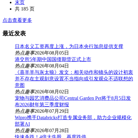
末页
共 185 页
点击查看更多
最近发表
日本名义工资再度上涨，为日本央行加息提供支撑
热点趣事
2026年08月05日
港交所5年期中国国债期货正式上市
热点趣事
2026年08月04日
《喜羊羊与灰太狼》发文：相关动作和镜头的设计初衷
并不存在主观刻意设置不当指向或引发观众不适联想的
意图
热点趣事
2026年08月02日
宠物与园艺消费品公司Central Garden Pet将于8月5日发
布2026财年第三季度财报
热点趣事
2026年07月29日
Wipro携手Databricks打造专属业务部，助力企业规模化
部署AI
热点趣事
2026年07月28日
快速杀跌！4倍大牛股，再度跌停