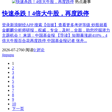
热点趣事
快速杀跌！4倍大牛股，再度跌停
登录新浪财经APP 搜索【信披】查看更多考评等级 炒股就看
金麒麟分析师研报，权威，专业，及时，全面，助您挖掘潜力
主题机会！ 来源：中国基金报 【导读】短期暴涨超410%，4
倍大牛股百合花再度跌停 中国基金报记者 张舟...
2026-07-27
60 阅读
0 评论
jinpupu
1
2
3
4
5
6
7
8
9
10
下一页