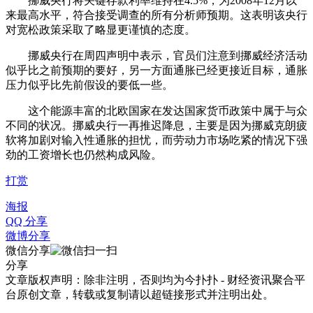
挪威央行将关键存款利率维持在4.5%，为2008年12月以
来最高水平，符合接受调查的所有分析师预期。这表明该央行
对宽松政策采取了略显更谨慎的态度。
挪威央行在周四声明中表示，官员们注意到挪威经济活动
似乎比之前预期的要好，另一方面通胀已经更接近目标，通胀
压力似乎比先前假设的要低一些。
这个能源丰富的北欧国家在发达国家货币政策中属于与众
不同的状况。挪威央行一再推迟降息，主要是因为挪威克朗疲
软将加剧对输入性通胀的担忧，而劳动力市场吃紧的情况下强
劲的工资增长也仍然构成风险。
打赏
海报
QQ 分享
微博分享
微信分享
分享
文章版权声明：除非注明，否则均为
今扑扑 - 财经资讯聚合平
台
原创文章，转载或复制请以超链接形式并注明出处。