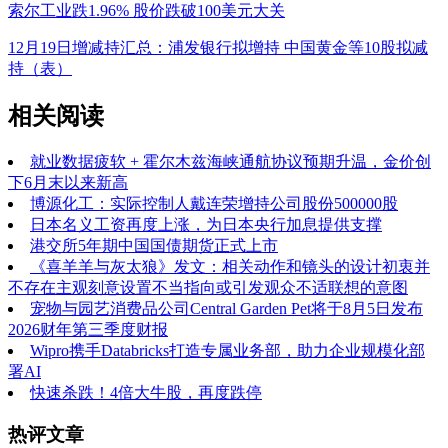
索尔工业跌1.96% 股价跌破100美元大关
12月19日增减持汇总：浦发银行拟增持 中国黄金等10股拟减
持（表）
相关阅读
就业数据疲软 + 霍尔木兹海峡通航协议预期升温，金价创
下6月末以来新高
博源化工：实际控制人戴连荣增持公司股份500000股
日本名义工资再度上涨，为日本央行加息提供支撑
港交所5年期中国国债期货正式上市
《喜羊羊与灰太狼》发文：相关动作和镜头的设计初衷并
不存在主观刻意设置不当指向或引发观众不适联想的意图
宠物与园艺消费品公司Central Garden Pet将于8月5日发布
2026财年第三季度财报
Wipro携手Databricks打造专属业务部，助力企业规模化部
署AI
快速杀跌！4倍大牛股，再度跌停
热评文章