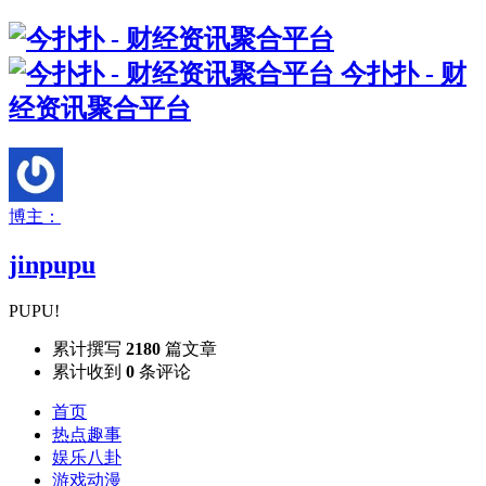
今扑扑 - 财
经资讯聚合平台
博主：
jinpupu
PUPU!
累计撰写
2180
篇文章
累计收到
0
条评论
首页
热点趣事
娱乐八卦
游戏动漫