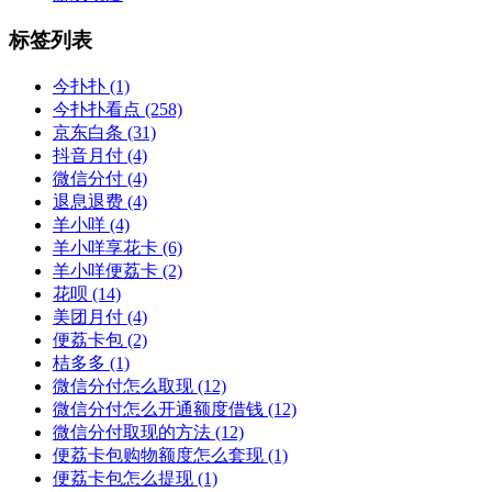
标签列表
今扑扑
(1)
今扑扑看点
(258)
京东白条
(31)
抖音月付
(4)
微信分付
(4)
退息退费
(4)
羊小咩
(4)
羊小咩享花卡
(6)
羊小咩便荔卡
(2)
花呗
(14)
美团月付
(4)
便荔卡包
(2)
桔多多
(1)
微信分付怎么取现
(12)
微信分付怎么开通额度借钱
(12)
微信分付取现的方法
(12)
便荔卡包购物额度怎么套现
(1)
便荔卡包怎么提现
(1)