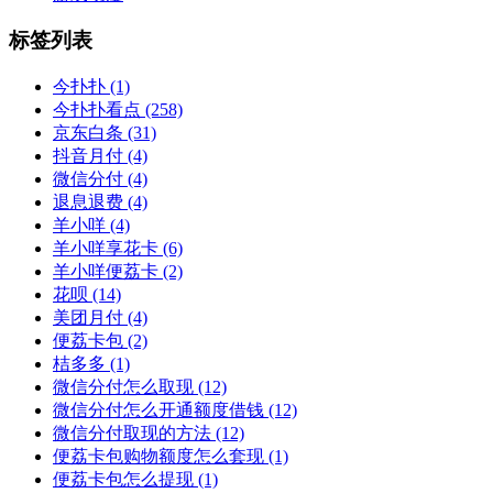
标签列表
今扑扑
(1)
今扑扑看点
(258)
京东白条
(31)
抖音月付
(4)
微信分付
(4)
退息退费
(4)
羊小咩
(4)
羊小咩享花卡
(6)
羊小咩便荔卡
(2)
花呗
(14)
美团月付
(4)
便荔卡包
(2)
桔多多
(1)
微信分付怎么取现
(12)
微信分付怎么开通额度借钱
(12)
微信分付取现的方法
(12)
便荔卡包购物额度怎么套现
(1)
便荔卡包怎么提现
(1)