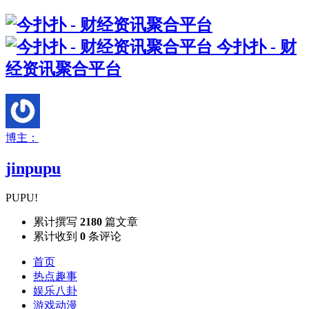
今扑扑 - 财
经资讯聚合平台
博主：
jinpupu
PUPU!
累计撰写
2180
篇文章
累计收到
0
条评论
首页
热点趣事
娱乐八卦
游戏动漫