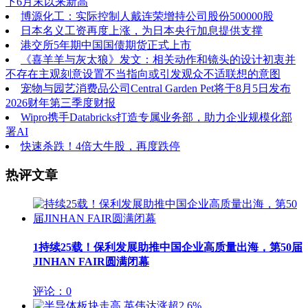
下6月末以来新高
博源化工：实际控制人戴连荣增持公司股份500000股
日本名义工资再度上涨，为日本央行加息提供支撑
港交所5年期中国国债期货正式上市
《喜羊羊与灰太狼》发文：相关动作和镜头的设计初衷并
不存在主观刻意设置不当指向或引发观众不适联想的意图
宠物与园艺消费品公司Central Garden Pet将于8月5日发布
2026财年第三季度财报
Wipro携手Databricks打造专属业务部，助力企业规模化部
署AI
快速杀跌！4倍大牛股，再度跌停
热评文章
1
持续25载！保利发展助推中国企业高质量出海，第50届
JINHAN FAIR圆满闭幕
评论：0