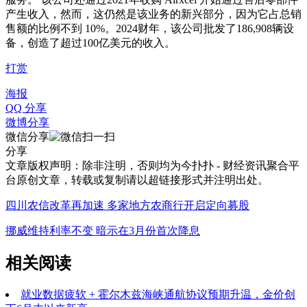
产生收入，然而，这仍然是该业务的新兴部分，因为它占总销
售额的比例不到 10%。2024财年，该公司批发了186,908辆设
备，创造了超过100亿美元的收入。
打赏
海报
QQ 分享
微博分享
微信分享
分享
文章版权声明：除非注明，否则均为
今扑扑 - 财经资讯聚合平
台
原创文章，转载或复制请以超链接形式并注明出处。
四川农信改革再加速 多家地方农商行开启定向募股
挪威维持利率不变 暗示在3月份首次降息
相关阅读
就业数据疲软 + 霍尔木兹海峡通航协议预期升温，金价创