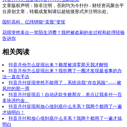
文章版权声明：除非注明，否则均为
今扑扑 - 财经资讯聚合平
台
原创文章，转载或复制请以超链接形式并注明出处。
国轩高科、亿纬锂能“卖股”变现
花呗突然多出一笔陌生消费？我把被盗刷的全过程和处理经验
告诉你
相关阅读
抖音月份怎么提现出来？额度被清零那天我才醒悟
抖音月份怎么提现出来？我折腾了一圈才发现最省事的办
法一直在手边
抖音月付提现突然不能用了，系统说我"存在风险"——被
风控的那一周
抖音月付提现后！自动还款失败那次，差点让我多付一百
多块违约金。
抖音月付提现和放心借到底什么关系？我两个都用了一遍
才搞明白！
抖音月付和放心借到底什么关系？我两个都用了一遍才搞
明白