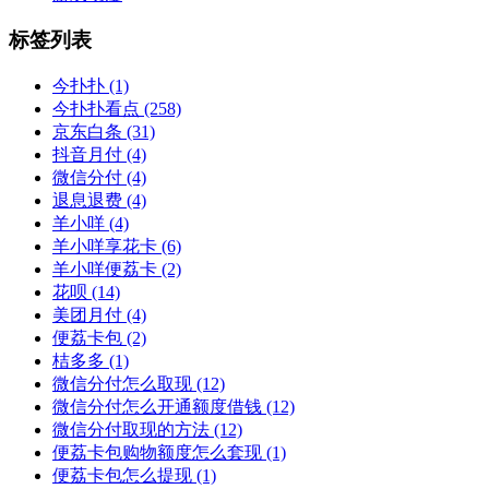
标签列表
今扑扑
(1)
今扑扑看点
(258)
京东白条
(31)
抖音月付
(4)
微信分付
(4)
退息退费
(4)
羊小咩
(4)
羊小咩享花卡
(6)
羊小咩便荔卡
(2)
花呗
(14)
美团月付
(4)
便荔卡包
(2)
桔多多
(1)
微信分付怎么取现
(12)
微信分付怎么开通额度借钱
(12)
微信分付取现的方法
(12)
便荔卡包购物额度怎么套现
(1)
便荔卡包怎么提现
(1)