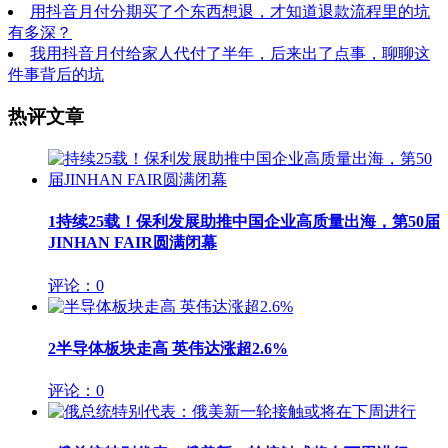
用抖音月付分期买了个东西想退，才知道退款流程里的坑
有多深？
我用抖音月付给家人代付了半年，后来出了点事，聊聊这
件事背后的坑
热评文章
1
持续25载！保利发展助推中国企业高质量出海，第50届
JINHAN FAIR圆满闭幕
评论：0
2
半导体板块走高 英伟达涨超2.6%
评论：0