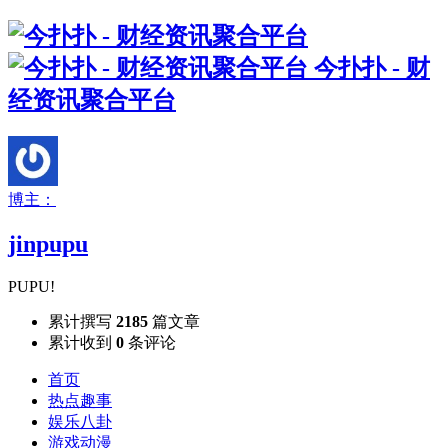
今扑扑 - 财
经资讯聚合平台
博主：
jinpupu
PUPU!
累计撰写
2185
篇文章
累计收到
0
条评论
首页
热点趣事
娱乐八卦
游戏动漫