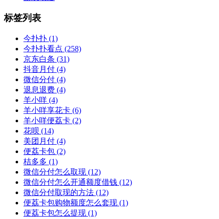
标签列表
今扑扑
(1)
今扑扑看点
(258)
京东白条
(31)
抖音月付
(4)
微信分付
(4)
退息退费
(4)
羊小咩
(4)
羊小咩享花卡
(6)
羊小咩便荔卡
(2)
花呗
(14)
美团月付
(4)
便荔卡包
(2)
桔多多
(1)
微信分付怎么取现
(12)
微信分付怎么开通额度借钱
(12)
微信分付取现的方法
(12)
便荔卡包购物额度怎么套现
(1)
便荔卡包怎么提现
(1)