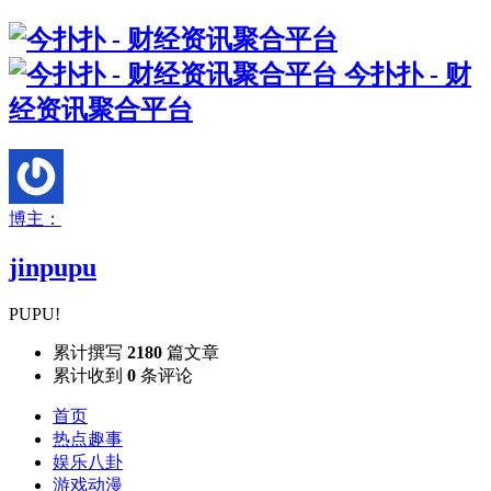
今扑扑 - 财
经资讯聚合平台
博主：
jinpupu
PUPU!
累计撰写
2180
篇文章
累计收到
0
条评论
首页
热点趣事
娱乐八卦
游戏动漫