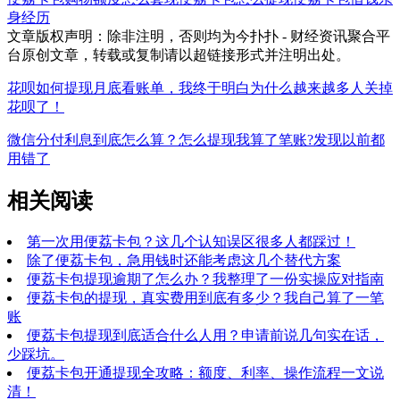
身经历
文章版权声明：除非注明，否则均为
今扑扑 - 财经资讯聚合平
台
原创文章，转载或复制请以超链接形式并注明出处。
花呗如何提现月底看账单，我终于明白为什么越来越多人关掉
花呗了！
微信分付利息到底怎么算？怎么提现我算了笔账?发现以前都
用错了
相关阅读
第一次用便荔卡包？这几个认知误区很多人都踩过！
除了便荔卡包，急用钱时还能考虑这几个替代方案
便荔卡包提现逾期了怎么办？我整理了一份实操应对指南
便荔卡包的提现，真实费用到底有多少？我自己算了一笔
账
便荔卡包提现到底适合什么人用？申请前说几句实在话，
少踩坑。
便荔卡包开通提现全攻略：额度、利率、操作流程一文说
清！