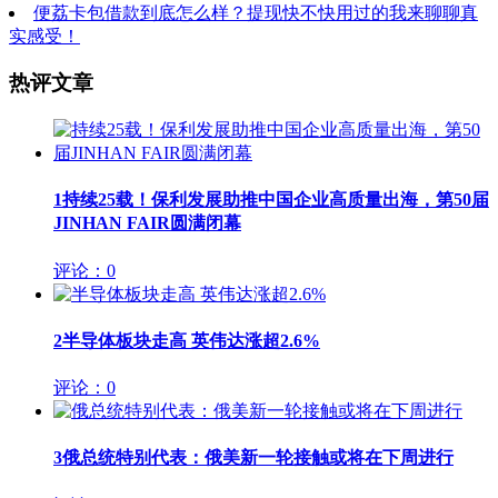
便荔卡包借款到底怎么样？提现快不快用过的我来聊聊真
实感受！
热评文章
1
持续25载！保利发展助推中国企业高质量出海，第50届
JINHAN FAIR圆满闭幕
评论：0
2
半导体板块走高 英伟达涨超2.6%
评论：0
3
俄总统特别代表：俄美新一轮接触或将在下周进行