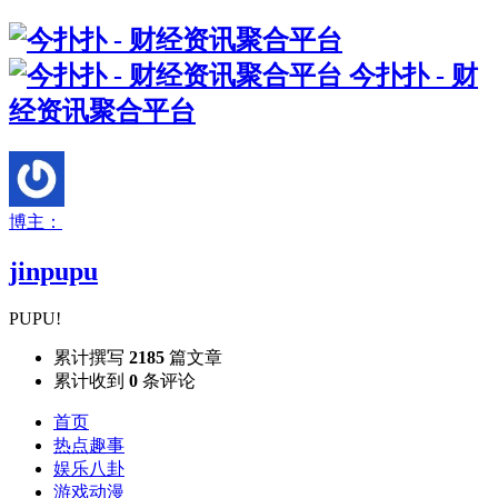
今扑扑 - 财
经资讯聚合平台
博主：
jinpupu
PUPU!
累计撰写
2185
篇文章
累计收到
0
条评论
首页
热点趣事
娱乐八卦
游戏动漫