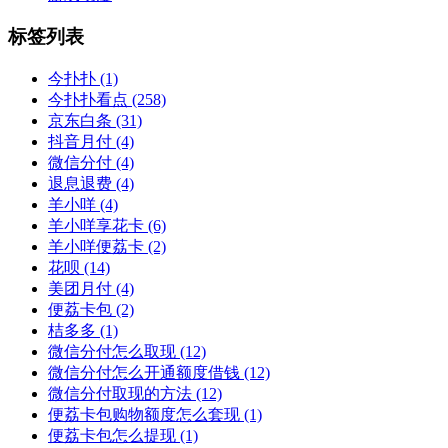
标签列表
今扑扑
(1)
今扑扑看点
(258)
京东白条
(31)
抖音月付
(4)
微信分付
(4)
退息退费
(4)
羊小咩
(4)
羊小咩享花卡
(6)
羊小咩便荔卡
(2)
花呗
(14)
美团月付
(4)
便荔卡包
(2)
桔多多
(1)
微信分付怎么取现
(12)
微信分付怎么开通额度借钱
(12)
微信分付取现的方法
(12)
便荔卡包购物额度怎么套现
(1)
便荔卡包怎么提现
(1)