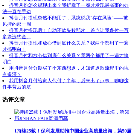
抖音月份怎么提现出来？我折腾了一圈才发现最省事的办
法一直在手边
抖音月付提现突然不能用了，系统说我"存在风险"——被
风控的那一周
抖音月付提现后！自动还款失败那次，差点让我多付一百
多块违约金。
抖音月付提现和放心借到底什么关系？我两个都用了一遍
才搞明白！
抖音月付和放心借到底什么关系？我两个都用了一遍才搞
明白
用抖音月付分期买了个东西想退，才知道退款流程里的坑
有多深？
我用抖音月付给家人代付了半年，后来出了点事，聊聊这
件事背后的坑
热评文章
1
持续25载！保利发展助推中国企业高质量出海，第50届