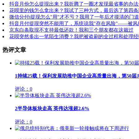
抖音月份怎么提现出来？我折腾了一圈才发现最省事的办法
花呗里的钱怎么拿出来？我试了三种方式，最后选了第四条
微信分付t提现怎么"用"才不亏？我用了一年后才摸清的门道
抖音月付提现突然不能用了，系统说我"存在风险"——被风
京东白条取现不支持最低还款！我和三个朋友都在这栽过
花呗突然多出一笔陌生消费？我把被盗刷的全过程和处理经
热评文章
1
持续25载！保利发展助推中国企业高质量出海，第50届JIN
评论：0
2
半导体板块走高 英伟达涨超2.6%
评论：0