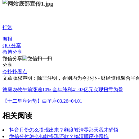
打赏
海报
QQ 分享
微博分享
微信分享
分享
今扑扑看点
文章版权声明：除非注明，否则均为
今扑扑 - 财经资讯聚合平
德康农牧午前涨逾10% 全年纯利41.02亿元实现扭亏为盈
【十二星座运势】白羊座03.26~04.01
相关阅读
抖音月份怎么提现出来？额度被清零那天我才醒悟
微信分付怎么扣款提现还款？搞清顺序少踩坑