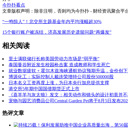
今扑扑看点
文章版权声明：除非注明，否则均为
今扑扑 - 财经资讯聚合平
“一鸣惊人”！北交所主题基金年内平均涨幅超30%
15个银行账户被冻结，济高发展历史遗留问题“再爆发”
相关阅读
里士满联储行长称美国劳动力市场是“弱平衡”
泰国曼谷附近发生校园枪击案 造成教师和学生死亡
就业数据疲软 + 霍尔木兹海峡通航协议预期升温，金价创下
博源化工：实际控制人戴连荣增持公司股份500000股
日本名义工资再度上涨，为日本央行加息提供支撑
港交所5年期中国国债期货正式上市
《喜羊羊与灰太狼》发文：相关动作和镜头的设计初衷并不
宠物与园艺消费品公司Central Garden Pet将于8月5日发布
热评文章