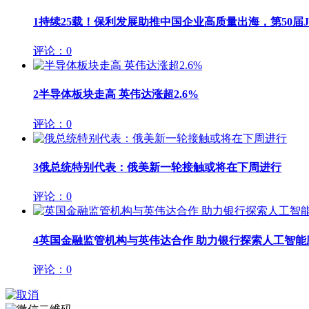
1
持续25载！保利发展助推中国企业高质量出海，第50届JIN
评论：0
2
半导体板块走高 英伟达涨超2.6%
评论：0
3
俄总统特别代表：俄美新一轮接触或将在下周进行
评论：0
4
英国金融监管机构与英伟达合作 助力银行探索人工智能
评论：0