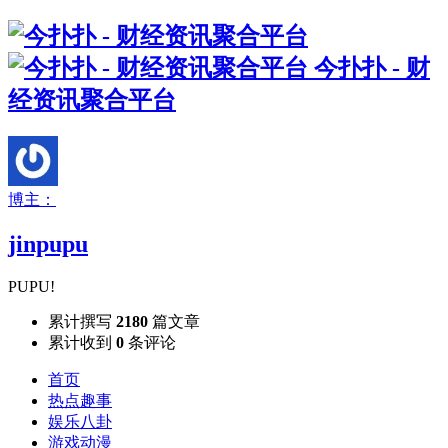
今扑扑 - 财
经资讯聚合平台
博主：
jinpupu
PUPU!
累计撰写
2180
篇文章
累计收到
0
条评论
首页
热点趣事
娱乐八卦
游戏动漫