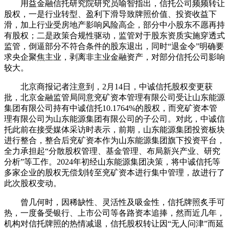
用益金融信托研究院研究员喻智指出，信托公司频频转让
股权，一是行业转型、盈利下滑导致牌照价值、投资收益下
滑，加上行业受房地产影响风险高企，部分中小股东不愿再持
有股权；二是政策合规性驱动，监管对于股东资质实施穿透式
监管，倒逼部分不符合条件的股东退出，同时“退金令”明确要
求央企聚焦主业，剥离非主业金融资产，对部分信托公司影响
较大。
北京商报记者注意到，2月14日，中诚信托股权变更获
批，北京金融监管局同意兖矿资本管理有限公司受让山东能源
集团有限公司持有中诚信托10.1764%的股权，而兖矿资本管
理有限公司为山东能源集团有限公司的子公司。对此，中诚信
托此前在接受媒体采访时表示，前期，山东能源集团投资板块
进行整合，整合后兖矿资本作为山东能源集团旗下投资平台，
全力承担起“分散股权管理、基金管理、布局新兴产业、研究
分析”等工作。2024年初经山东能源集团决策，将中诚信托等
多家企业的股权无偿划转至兖矿资本进行集中管理，故进行了
此次股权变动。
曾几何时，因稀缺性、灵活性及吸金性，信托牌照炙手可
热，一度备受银行、上市公司等各路资本追捧，然而近几年，
机构对信托牌照的热情减退，信托股权转让因“无人问津”而延