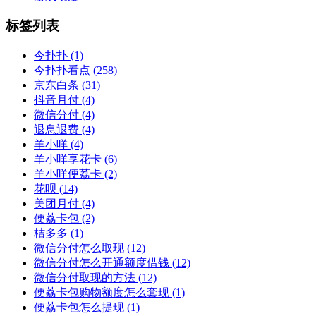
标签列表
今扑扑
(1)
今扑扑看点
(258)
京东白条
(31)
抖音月付
(4)
微信分付
(4)
退息退费
(4)
羊小咩
(4)
羊小咩享花卡
(6)
羊小咩便荔卡
(2)
花呗
(14)
美团月付
(4)
便荔卡包
(2)
桔多多
(1)
微信分付怎么取现
(12)
微信分付怎么开通额度借钱
(12)
微信分付取现的方法
(12)
便荔卡包购物额度怎么套现
(1)
便荔卡包怎么提现
(1)