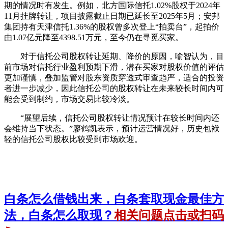
期的情况时有发生。例如，北方国际信托1.02%股权于2024年
11月挂牌转让，项目披露截止日期已延长至2025年5月；安邦
集团持有天津信托1.36%的股权曾多次登上“拍卖台”，起拍价
由1.07亿元降至4398.51万元，至今仍在寻觅买家。
对于信托公司股权转让延期、降价的原因，喻智认为，目
前市场对信托行业盈利预期下滑，潜在买家对股权价值的评估
更加谨慎，叠加监管对股东资质穿透式审查趋严，适合的投资
者进一步减少，因此信托公司的股权转让在未来较长时间内可
能会受到制约，市场交易比较冷淡。
“展望后续，信托公司股权转让情况预计在较长时间内还
会维持当下状态。”廖鹤凯表示，预计运营情况好，历史包袱
轻的信托公司股权比较受到市场欢迎。
白条怎么借钱出来，白条套取现金最佳方
法，白条怎么取现？
相关问题点击或扫码