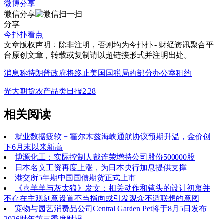
微博分享
微信分享
分享
今扑扑看点
文章版权声明：除非注明，否则均为
今扑扑 - 财经资讯聚合平
台
原创文章，转载或复制请以超链接形式并注明出处。
消息称特朗普政府将终止美国国税局的部分办公室租约
光大期货农产品类日报2.28
相关阅读
就业数据疲软 + 霍尔木兹海峡通航协议预期升温，金价创
下6月末以来新高
博源化工：实际控制人戴连荣增持公司股份500000股
日本名义工资再度上涨，为日本央行加息提供支撑
港交所5年期中国国债期货正式上市
《喜羊羊与灰太狼》发文：相关动作和镜头的设计初衷并
不存在主观刻意设置不当指向或引发观众不适联想的意图
宠物与园艺消费品公司Central Garden Pet将于8月5日发布
2026财年第三季度财报