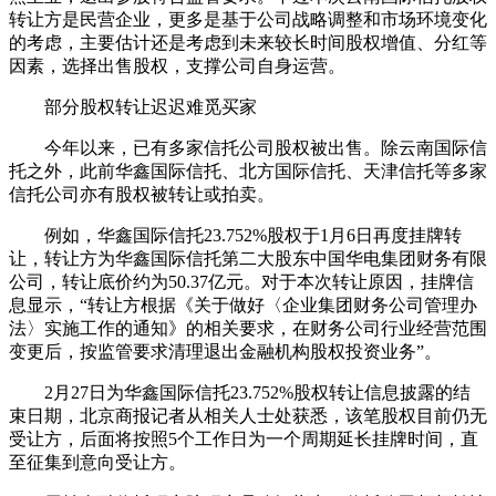
转让方是民营企业，更多是基于公司战略调整和市场环境变化
的考虑，主要估计还是考虑到未来较长时间股权增值、分红等
因素，选择出售股权，支撑公司自身运营。
部分股权转让迟迟难觅买家
今年以来，已有多家信托公司股权被出售。除云南国际信
托之外，此前华鑫国际信托、北方国际信托、天津信托等多家
信托公司亦有股权被转让或拍卖。
例如，华鑫国际信托23.752%股权于1月6日再度挂牌转
让，转让方为华鑫国际信托第二大股东中国华电集团财务有限
公司，转让底价约为50.37亿元。对于本次转让原因，挂牌信
息显示，“转让方根据《关于做好〈企业集团财务公司管理办
法〉实施工作的通知》的相关要求，在财务公司行业经营范围
变更后，按监管要求清理退出金融机构股权投资业务”。
2月27日为华鑫国际信托23.752%股权转让信息披露的结
束日期，北京商报记者从相关人士处获悉，该笔股权目前仍无
受让方，后面将按照5个工作日为一个周期延长挂牌时间，直
至征集到意向受让方。