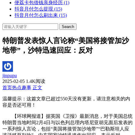
便荔卡包借钱亲身经历
(1)
抖音月付怎么提现
(15)
抖音月付怎么刷出来
(15)
Search
特朗普发表惊人言论称“美国将接管加沙
地带”，沙特迅速回应：反对
jinpupu
2025-02-05
1.4K阅读
首页
热点趣事
正文
温馨提示：这篇文章已超过
550
天没有更新，请注意相关的内
容是否还可用！
【环球网报道】据英国《卫报》最新消息，对于美国总统
特朗普当地时间2月4日与以色列总理内塔尼亚胡见面后发表的
一系列惊人言论，包括“美国将接管加沙地带”“巴勒斯坦人应