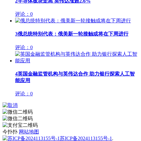
2
半导体板块走高 英伟达涨超2.6%
评论：0
3
俄总统特别代表：俄美新一轮接触或将在下周进行
评论：0
4
英国金融监管机构与英伟达合作 助力银行探索人工智
能应用
评论：0
今扑扑
网站地图
苏ICP备2024113155号-1
.