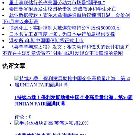
里士满联储行长称美国劳动力市场是“弱平衡”
泰国曼谷附近发生校园枪击案 造成教师和学生死亡
就业数据疲软 + 霍尔木兹海峡通航协议预期升温，金价创
下6月末以来新高
博源化工：实际控制人戴连荣增持公司股份500000股
日本名义工资再度上涨，为日本央行加息提供支撑
港交所5年期中国国债期货正式上市
《喜羊羊与灰太狼》发文：相关动作和镜头的设计初衷并
不存在主观刻意设置不当指向或引发观众不适联想的意图
热评文章
1
持续25载！保利发展助推中国企业高质量出海，第50届
JINHAN FAIR圆满闭幕
评论：0