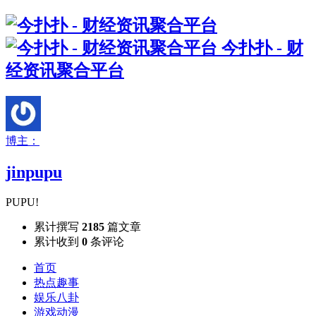
今扑扑 - 财
经资讯聚合平台
博主：
jinpupu
PUPU!
累计撰写
2185
篇文章
累计收到
0
条评论
首页
热点趣事
娱乐八卦
游戏动漫