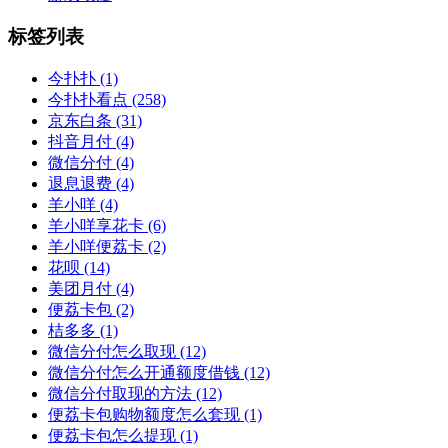
标签列表
今扑扑
(1)
今扑扑看点
(258)
京东白条
(31)
抖音月付
(4)
微信分付
(4)
退息退费
(4)
羊小咩
(4)
羊小咩享花卡
(6)
羊小咩便荔卡
(2)
花呗
(14)
美团月付
(4)
便荔卡包
(2)
桔多多
(1)
微信分付怎么取现
(12)
微信分付怎么开通额度借钱
(12)
微信分付取现的方法
(12)
便荔卡包购物额度怎么套现
(1)
便荔卡包怎么提现
(1)