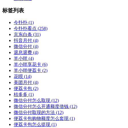
标签列表
今扑扑
(1)
今扑扑看点
(258)
京东白条
(31)
抖音月付
(4)
微信分付
(4)
退息退费
(4)
羊小咩
(4)
羊小咩享花卡
(6)
羊小咩便荔卡
(2)
花呗
(14)
美团月付
(4)
便荔卡包
(2)
桔多多
(1)
微信分付怎么取现
(12)
微信分付怎么开通额度借钱
(12)
微信分付取现的方法
(12)
便荔卡包购物额度怎么套现
(1)
便荔卡包怎么提现
(1)