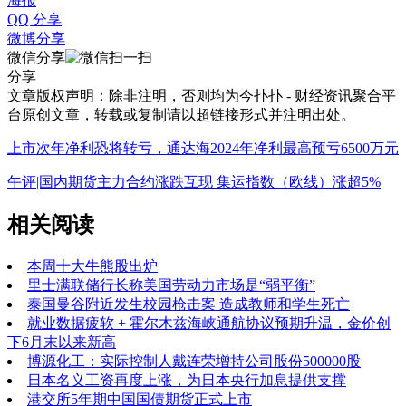
海报
QQ 分享
微博分享
微信分享
分享
文章版权声明：除非注明，否则均为
今扑扑 - 财经资讯聚合平
台
原创文章，转载或复制请以超链接形式并注明出处。
上市次年净利恐将转亏，通达海2024年净利最高预亏6500万元
午评|国内期货主力合约涨跌互现 集运指数（欧线）涨超5%
相关阅读
本周十大牛熊股出炉
里士满联储行长称美国劳动力市场是“弱平衡”
泰国曼谷附近发生校园枪击案 造成教师和学生死亡
就业数据疲软 + 霍尔木兹海峡通航协议预期升温，金价创
下6月末以来新高
博源化工：实际控制人戴连荣增持公司股份500000股
日本名义工资再度上涨，为日本央行加息提供支撑
港交所5年期中国国债期货正式上市