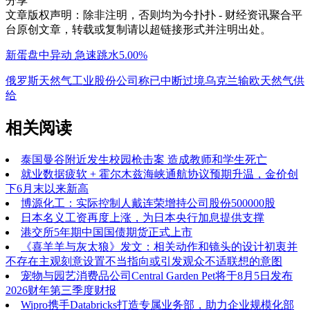
分享
文章版权声明：除非注明，否则均为
今扑扑 - 财经资讯聚合平
台
原创文章，转载或复制请以超链接形式并注明出处。
新蛋盘中异动 急速跳水5.00%
俄罗斯天然气工业股份公司称已中断过境乌克兰输欧天然气供
给
相关阅读
泰国曼谷附近发生校园枪击案 造成教师和学生死亡
就业数据疲软 + 霍尔木兹海峡通航协议预期升温，金价创
下6月末以来新高
博源化工：实际控制人戴连荣增持公司股份500000股
日本名义工资再度上涨，为日本央行加息提供支撑
港交所5年期中国国债期货正式上市
《喜羊羊与灰太狼》发文：相关动作和镜头的设计初衷并
不存在主观刻意设置不当指向或引发观众不适联想的意图
宠物与园艺消费品公司Central Garden Pet将于8月5日发布
2026财年第三季度财报
Wipro携手Databricks打造专属业务部，助力企业规模化部