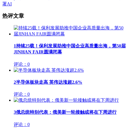
署AI
热评文章
1
持续25载！保利发展助推中国企业高质量出海，第50届
JINHAN FAIR圆满闭幕
评论：0
2
半导体板块走高 英伟达涨超2.6%
评论：0
3
俄总统特别代表：俄美新一轮接触或将在下周进行
评论：0