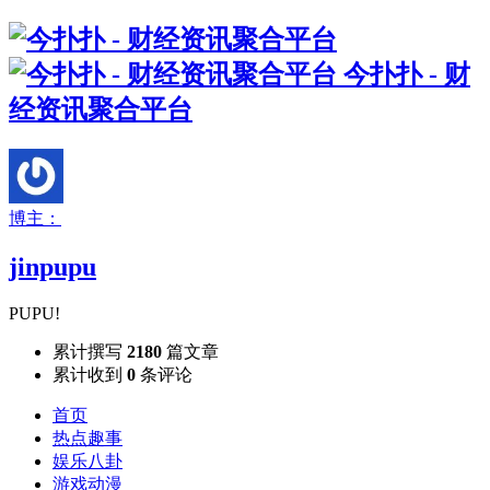
今扑扑 - 财
经资讯聚合平台
博主：
jinpupu
PUPU!
累计撰写
2180
篇文章
累计收到
0
条评论
首页
热点趣事
娱乐八卦
游戏动漫