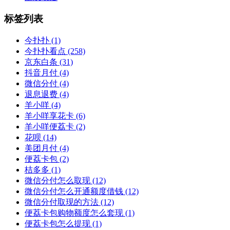
标签列表
今扑扑
(1)
今扑扑看点
(258)
京东白条
(31)
抖音月付
(4)
微信分付
(4)
退息退费
(4)
羊小咩
(4)
羊小咩享花卡
(6)
羊小咩便荔卡
(2)
花呗
(14)
美团月付
(4)
便荔卡包
(2)
桔多多
(1)
微信分付怎么取现
(12)
微信分付怎么开通额度借钱
(12)
微信分付取现的方法
(12)
便荔卡包购物额度怎么套现
(1)
便荔卡包怎么提现
(1)