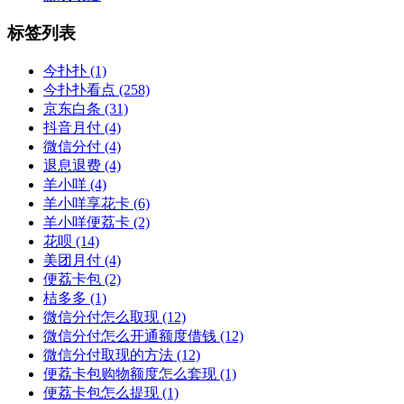
标签列表
今扑扑
(1)
今扑扑看点
(258)
京东白条
(31)
抖音月付
(4)
微信分付
(4)
退息退费
(4)
羊小咩
(4)
羊小咩享花卡
(6)
羊小咩便荔卡
(2)
花呗
(14)
美团月付
(4)
便荔卡包
(2)
桔多多
(1)
微信分付怎么取现
(12)
微信分付怎么开通额度借钱
(12)
微信分付取现的方法
(12)
便荔卡包购物额度怎么套现
(1)
便荔卡包怎么提现
(1)