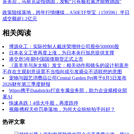
英美后，马斯克染指德国，发帖“只有极右翼才能救德国”
政策陆续落地，跨年行情继续，A50ETF华宝（159596）半日
成交额超1.2亿元
相关阅读
博源化工：实际控制人戴连荣增持公司股份500000股
日本名义工资再度上涨，为日本央行加息提供支撑
港交所5年期中国国债期货正式上市
《喜羊羊与灰太狼》发文：相关动作和镜头的设计初衷并
不存在主观刻意设置不当指向或引发观众不适联想的意图
宠物与园艺消费品公司Central Garden Pet将于8月5日发布
2026财年第三季度财报
Wipro携手Databricks打造专属业务部，助力企业规模化部
署AI
快速杀跌！4倍大牛股，再度跌停
视频|携程天价罚单落地，为何大众纷纷拍手叫好？
热评文章