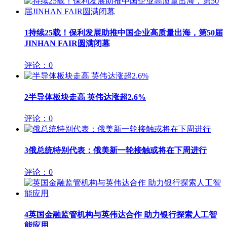
1
持续25载！保利发展助推中国企业高质量出海，第50届
JINHAN FAIR圆满闭幕
评论：0
2
半导体板块走高 英伟达涨超2.6%
评论：0
3
俄总统特别代表：俄美新一轮接触或将在下周进行
评论：0
4
英国金融监管机构与英伟达合作 助力银行探索人工智
能应用