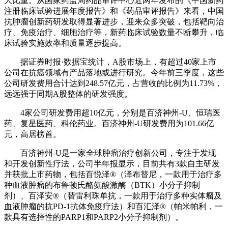
大比重。从国家药监局药品审评中心近两年发布的《中国新药
注册临床试验进展年度报告》和《药品审评报告》来看，中国
抗肿瘤创新药研发取得显著进步，迎来众多突破，包括靶向治
疗、免疫治疗、细胞治疗等，新药临床试验数量不断攀升，临
床试验实施效率和质量逐步提高。
据证券时报·数据宝统计，A股市场上，有超过40家上市
公司在抗癌领域有产品落地或进行研究。今年前三季度，这些
公司研发费用合计达到248.57亿元，占营收的比例为11.73%，
远远强于同期A股整体的研发强度。
4家公司研发费用超10亿元，分别是百济神州-U、恒瑞医
药、复星医药、科伦药业。百济神州-U研发费用为101.66亿
元，高居榜首。
百济神州-U是一家全球肿瘤治疗创新公司，专注于发现
和开发创新性疗法，公司半年报显示，目前共有3款自主研发
并获批上市药物，包括百悦泽®（泽布替尼，一款用于治疗多
种血液肿瘤的布鲁顿氏酪氨酸激酶（BTK）小分子抑制
剂）、百泽安®（替雷利珠单抗，一款用于治疗多种实体瘤及
血液肿瘤的抗PD-1抗体免疫疗法）和百汇泽®（帕米帕利，一
款具有选择性的PARP1和PARP2小分子抑制剂）。