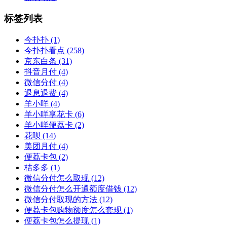
标签列表
今扑扑
(1)
今扑扑看点
(258)
京东白条
(31)
抖音月付
(4)
微信分付
(4)
退息退费
(4)
羊小咩
(4)
羊小咩享花卡
(6)
羊小咩便荔卡
(2)
花呗
(14)
美团月付
(4)
便荔卡包
(2)
桔多多
(1)
微信分付怎么取现
(12)
微信分付怎么开通额度借钱
(12)
微信分付取现的方法
(12)
便荔卡包购物额度怎么套现
(1)
便荔卡包怎么提现
(1)