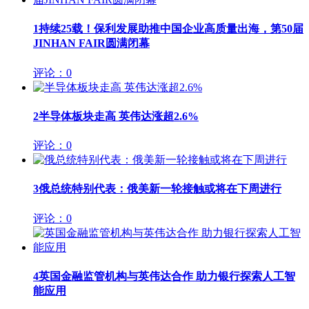
1
持续25载！保利发展助推中国企业高质量出海，第50届
JINHAN FAIR圆满闭幕
评论：0
2
半导体板块走高 英伟达涨超2.6%
评论：0
3
俄总统特别代表：俄美新一轮接触或将在下周进行
评论：0
4
英国金融监管机构与英伟达合作 助力银行探索人工智
能应用