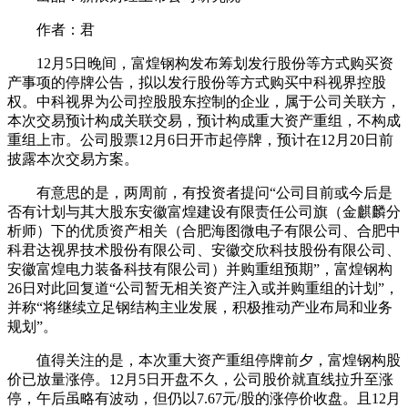
作者：君
12月5日晚间，富煌钢构发布筹划发行股份等方式购买资
产事项的停牌公告，拟以发行股份等方式购买中科视界控股
权。中科视界为公司控股股东控制的企业，属于公司关联方，
本次交易预计构成关联交易，预计构成重大资产重组，不构成
重组上市。公司股票12月6日开市起停牌，预计在12月20日前
披露本次交易方案。
有意思的是，两周前，有投资者提问“公司目前或今后是
否有计划与其大股东安徽富煌建设有限责任公司旗（金麒麟分
析师）下的优质资产相关（合肥海图微电子有限公司、合肥中
科君达视界技术股份有限公司、安徽交欣科技股份有限公司、
安徽富煌电力装备科技有限公司）并购重组预期”，富煌钢构
26日对此回复道“公司暂无相关资产注入或并购重组的计划”，
并称“将继续立足钢结构主业发展，积极推动产业布局和业务
规划”。
值得关注的是，本次重大资产重组停牌前夕，富煌钢构股
价已放量涨停。12月5日开盘不久，公司股价就直线拉升至涨
停，午后虽略有波动，但仍以7.67元/股的涨停价收盘。且12月