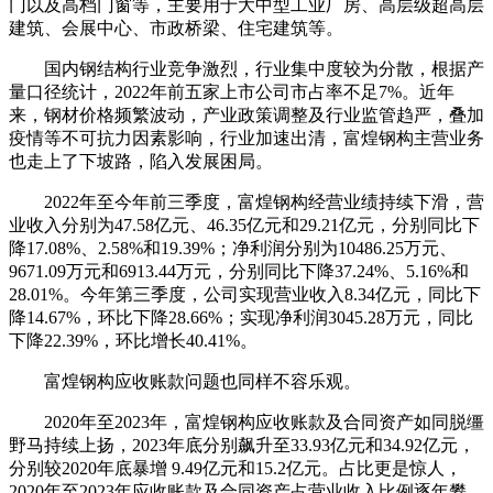
门以及高档门窗等，主要用于大中型工业厂房、高层级超高层
建筑、会展中心、市政桥梁、住宅建筑等。
国内钢结构行业竞争激烈，行业集中度较为分散，根据产
量口径统计，2022年前五家上市公司市占率不足7%。近年
来，钢材价格频繁波动，产业政策调整及行业监管趋严，叠加
疫情等不可抗力因素影响，行业加速出清，富煌钢构主营业务
也走上了下坡路，陷入发展困局。
2022年至今年前三季度，富煌钢构经营业绩持续下滑，营
业收入分别为47.58亿元、46.35亿元和29.21亿元，分别同比下
降17.08%、2.58%和19.39%；净利润分别为10486.25万元、
9671.09万元和6913.44万元，分别同比下降37.24%、5.16%和
28.01%。今年第三季度，公司实现营业收入8.34亿元，同比下
降14.67%，环比下降28.66%；实现净利润3045.28万元，同比
下降22.39%，环比增长40.41%。
富煌钢构应收账款问题也同样不容乐观。
2020年至2023年，富煌钢构应收账款及合同资产如同脱缰
野马持续上扬，2023年底分别飙升至33.93亿元和34.92亿元，
分别较2020年底暴增 9.49亿元和15.2亿元。占比更是惊人，
2020年至2023年应收账款及合同资产占营业收入比例逐年攀