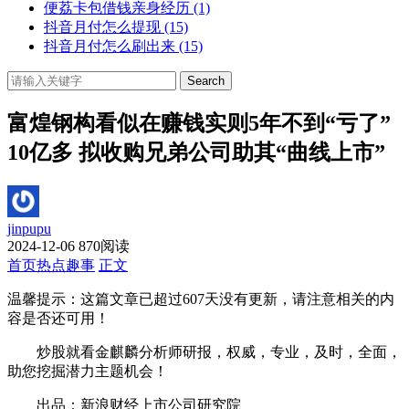
便荔卡包借钱亲身经历
(1)
抖音月付怎么提现
(15)
抖音月付怎么刷出来
(15)
Search
富煌钢构看似在赚钱实则5年不到“亏了”
10亿多 拟收购兄弟公司助其“曲线上市”
jinpupu
2024-12-06
870阅读
首页
热点趣事
正文
温馨提示：这篇文章已超过
607
天没有更新，请注意相关的内
容是否还可用！
炒股就看金麒麟分析师研报，权威，专业，及时，全面，
助您挖掘潜力主题机会！
出品：新浪财经上市公司研究院