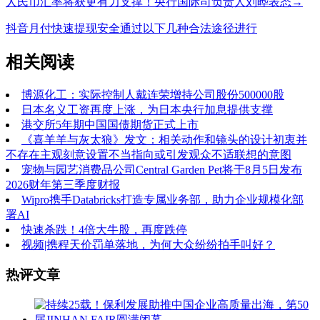
人民币汇率将获更有力支撑！央行国际司负责人刘晔表态→
抖音月付快速提现安全通过以下几种合法途径进行‌
相关阅读
博源化工：实际控制人戴连荣增持公司股份500000股
日本名义工资再度上涨，为日本央行加息提供支撑
港交所5年期中国国债期货正式上市
《喜羊羊与灰太狼》发文：相关动作和镜头的设计初衷并
不存在主观刻意设置不当指向或引发观众不适联想的意图
宠物与园艺消费品公司Central Garden Pet将于8月5日发布
2026财年第三季度财报
Wipro携手Databricks打造专属业务部，助力企业规模化部
署AI
快速杀跌！4倍大牛股，再度跌停
视频|携程天价罚单落地，为何大众纷纷拍手叫好？
热评文章