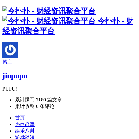
今扑扑 - 财
经资讯聚合平台
博主：
jinpupu
PUPU!
累计撰写
2180
篇文章
累计收到
0
条评论
首页
热点趣事
娱乐八卦
游戏动漫