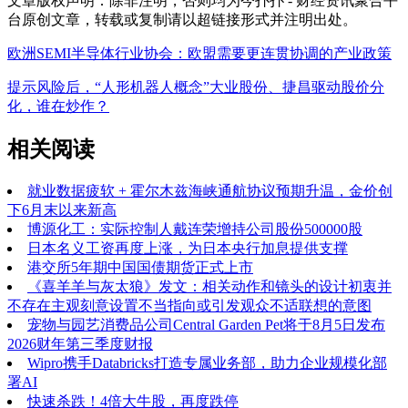
文章版权声明：除非注明，否则均为
今扑扑 - 财经资讯聚合平
台
原创文章，转载或复制请以超链接形式并注明出处。
欧洲SEMI半导体行业协会：欧盟需要更连贯协调的产业政策
提示风险后，“人形机器人概念”大业股份、捷昌驱动股价分
化，谁在炒作？
相关阅读
就业数据疲软 + 霍尔木兹海峡通航协议预期升温，金价创
下6月末以来新高
博源化工：实际控制人戴连荣增持公司股份500000股
日本名义工资再度上涨，为日本央行加息提供支撑
港交所5年期中国国债期货正式上市
《喜羊羊与灰太狼》发文：相关动作和镜头的设计初衷并
不存在主观刻意设置不当指向或引发观众不适联想的意图
宠物与园艺消费品公司Central Garden Pet将于8月5日发布
2026财年第三季度财报
Wipro携手Databricks打造专属业务部，助力企业规模化部
署AI
快速杀跌！4倍大牛股，再度跌停