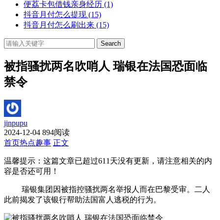
便荔卡包借钱亲身经历
(1)
抖音月付怎么提现
(15)
抖音月付怎么刷出来
(15)
Search
被指骚扰两名吹哨人 瑞银在法国恐面临
禁令
jinpupu
2024-12-04
894阅读
首页
热点趣事
正文
温馨提示：这篇文章已超过
611
天没有更新，请注意相关的内
容是否还可用！
瑞银集团因被指控骚扰两名举报人而在巴黎受审。二人
此前揭发了该银行帮助法国富人逃税的行为。