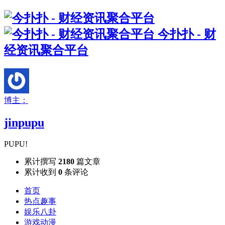
今扑扑 - 财
经资讯聚合平台
博主：
jinpupu
PUPU!
累计撰写
2180
篇文章
累计收到
0
条评论
首页
热点趣事
娱乐八卦
游戏动漫