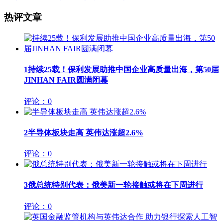
热评文章
1
持续25载！保利发展助推中国企业高质量出海，第50届
JINHAN FAIR圆满闭幕
评论：0
2
半导体板块走高 英伟达涨超2.6%
评论：0
3
俄总统特别代表：俄美新一轮接触或将在下周进行
评论：0