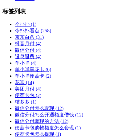
标签列表
今扑扑
(1)
今扑扑看点
(258)
京东白条
(31)
抖音月付
(4)
微信分付
(4)
退息退费
(4)
羊小咩
(4)
羊小咩享花卡
(6)
羊小咩便荔卡
(2)
花呗
(14)
美团月付
(4)
便荔卡包
(2)
桔多多
(1)
微信分付怎么取现
(12)
微信分付怎么开通额度借钱
(12)
微信分付取现的方法
(12)
便荔卡包购物额度怎么套现
(1)
便荔卡包怎么提现
(1)