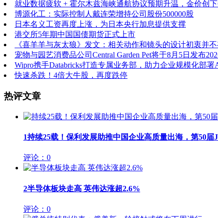
就业数据疲软 + 霍尔木兹海峡通航协议预期升温，金价创下
博源化工：实际控制人戴连荣增持公司股份500000股
日本名义工资再度上涨，为日本央行加息提供支撑
港交所5年期中国国债期货正式上市
《喜羊羊与灰太狼》发文：相关动作和镜头的设计初衷并不
宠物与园艺消费品公司Central Garden Pet将于8月5日发布
Wipro携手Databricks打造专属业务部，助力企业规模化部署A
快速杀跌！4倍大牛股，再度跌停
热评文章
1
持续25载！保利发展助推中国企业高质量出海，第50届JIN
评论：0
2
半导体板块走高 英伟达涨超2.6%
评论：0