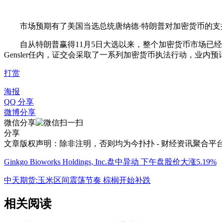
市场预期有了美国当选总统唐纳德·特朗普对加密货币的支
自从特朗普赢得11月5日大选以来，整个加密货币市场已经上涨约
Gensler任内，证交会采取了一系列加密货币执法行动，
打赏
海报
QQ 分享
微博分享
微信分享
分享
文章版权声明：除非注明，否则均为
今扑扑 - 财经资讯聚合平
Ginkgo Bioworks Holdings, Inc.盘中异动 下午盘股价大涨5.19%
中天期货:玉米区间震荡节奏 棕榈开始补跌
相关阅读