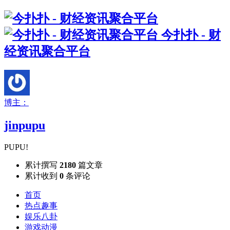
今扑扑 - 财
经资讯聚合平台
博主：
jinpupu
PUPU!
累计撰写
2180
篇文章
累计收到
0
条评论
首页
热点趣事
娱乐八卦
游戏动漫