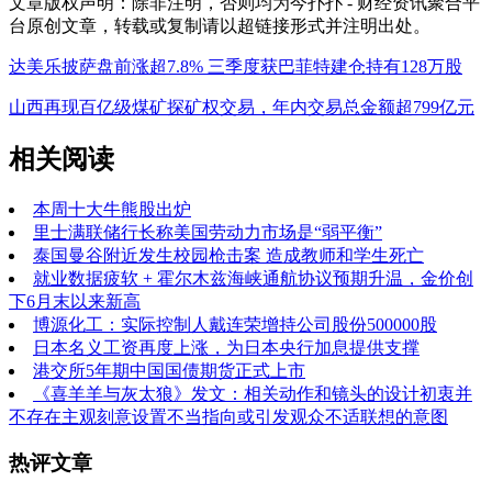
文章版权声明：除非注明，否则均为
今扑扑 - 财经资讯聚合平
台
原创文章，转载或复制请以超链接形式并注明出处。
达美乐披萨盘前涨超7.8% 三季度获巴菲特建仓持有128万股
山西再现百亿级煤矿探矿权交易，年内交易总金额超799亿元
相关阅读
本周十大牛熊股出炉
里士满联储行长称美国劳动力市场是“弱平衡”
泰国曼谷附近发生校园枪击案 造成教师和学生死亡
就业数据疲软 + 霍尔木兹海峡通航协议预期升温，金价创
下6月末以来新高
博源化工：实际控制人戴连荣增持公司股份500000股
日本名义工资再度上涨，为日本央行加息提供支撑
港交所5年期中国国债期货正式上市
《喜羊羊与灰太狼》发文：相关动作和镜头的设计初衷并
不存在主观刻意设置不当指向或引发观众不适联想的意图
热评文章