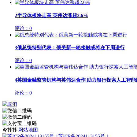
2
半导体板块走高 英伟达涨超2.6%
评论：0
3
俄总统特别代表：俄美新一轮接触或将在下周进行
评论：0
4
英国金融监管机构与英伟达合作 助力银行探索人工智能
评论：0
今扑扑
网站地图
苏ICP备2024113155号-1
.