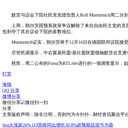
默茨与议会下院社民党党团负责人Rolf Muetzenich
上周，朔尔茨因预算政策争议解除了来自自由民主党的克里斯
也剥夺了其在议会下院的多数地位。
Muetzenich证实，朔尔茨将于12月16日在德国联邦议
尽管民调显示，中右翼基民盟/基社盟联盟领袖默茨在竞逐中
然而，周二公布的Forsa为RTL/ntv进行的一项调查显示，如
打赏
海报
QQ 分享
微博分享
微信分享
分享
文章版权声明：除非注明，否则均为
今扑扑 - 财经资讯聚合平
Sea大涨超20% Q3营收同比增长30.8%超预期且扭亏为盈