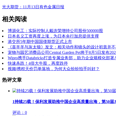
光大期货：11月13日有色金属日报
相关阅读
博源化工：实际控制人戴连荣增持公司股份500000股
日本名义工资再度上涨，为日本央行加息提供支撑
港交所5年期中国国债期货正式上市
《喜羊羊与灰太狼》发文：相关动作和镜头的设计初衷并不
宠物与园艺消费品公司Central Garden Pet将于8月5日发布
Wipro携手Databricks打造专属业务部，助力企业规模化部署A
快速杀跌！4倍大牛股，再度跌停
视频|携程天价罚单落地，为何大众纷纷拍手叫好？
热评文章
1
持续25载！保利发展助推中国企业高质量出海，第50届JIN
评论：0