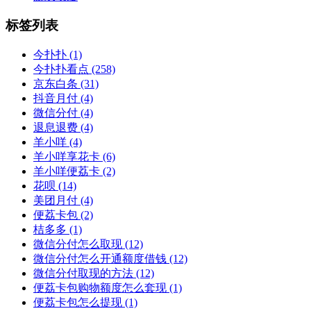
标签列表
今扑扑
(1)
今扑扑看点
(258)
京东白条
(31)
抖音月付
(4)
微信分付
(4)
退息退费
(4)
羊小咩
(4)
羊小咩享花卡
(6)
羊小咩便荔卡
(2)
花呗
(14)
美团月付
(4)
便荔卡包
(2)
桔多多
(1)
微信分付怎么取现
(12)
微信分付怎么开通额度借钱
(12)
微信分付取现的方法
(12)
便荔卡包购物额度怎么套现
(1)
便荔卡包怎么提现
(1)