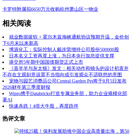
卡罗特附属拟6650万元收购杭州萧山区一物业
相关阅读
就业数据疲软 + 霍尔木兹海峡通航协议预期升温，金价创
下6月末以来新高
博源化工：实际控制人戴连荣增持公司股份500000股
日本名义工资再度上涨，为日本央行加息提供支撑
港交所5年期中国国债期货正式上市
《喜羊羊与灰太狼》发文：相关动作和镜头的设计初衷并
不存在主观刻意设置不当指向或引发观众不适联想的意图
宠物与园艺消费品公司Central Garden Pet将于8月5日发布
2026财年第三季度财报
Wipro携手Databricks打造专属业务部，助力企业规模化部
署AI
快速杀跌！4倍大牛股，再度跌停
热评文章