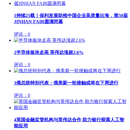
1
持续25载！保利发展助推中国企业高质量出海，第50届
JINHAN FAIR圆满闭幕
评论：0
2
半导体板块走高 英伟达涨超2.6%
评论：0
3
俄总统特别代表：俄美新一轮接触或将在下周进行
评论：0
4
英国金融监管机构与英伟达合作 助力银行探索人工智
能应用