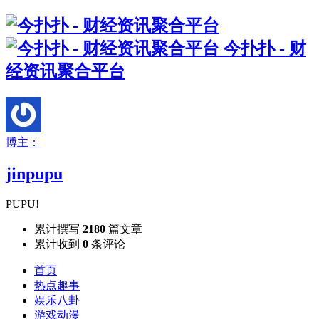
今扑扑 - 财
经资讯聚合平台
博主：
jinpupu
PUPU!
累计撰写
2180
篇文章
累计收到
0
条评论
首页
热点趣事
娱乐八卦
游戏动漫