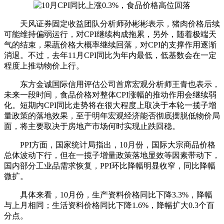
天风证券固定收益团队分析师孙彬彬表示，猪肉价格后续
可能维持偏弱运行，对CPI继续构成拖累，另外，随着极端天
气的结束，果蔬价格大概率继续回落，对CPI的支撑作用逐渐
消退。不过，去年11月CPI同比为年内最低，低基数会在一定
程度上推动物价上行。
东方金诚国际信用评估公司首席宏观分析师王青也表示，
未来一段时间，食品价格对整体CPI涨幅的推动作用会继续弱
化。短期内CPI同比走势将在很大程度上取决于本轮一揽子增
量政策的落地效果，至于明年宏观经济能否彻底摆脱低物价局
面，将主要取决于房地产市场何时实现止跌回稳。
PPI方面，国家统计局指出，10月份，国际大宗商品价格
总体波动下行，但在一揽子增量政策落地显效等因素带动下，
国内部分工业品需求恢复，PPI环比降幅明显收窄，同比降幅
微扩。
具体来看，10月份，生产资料价格同比下降3.3%，降幅
与上月相同；生活资料价格同比下降1.6%，降幅扩大0.3个百
分点。