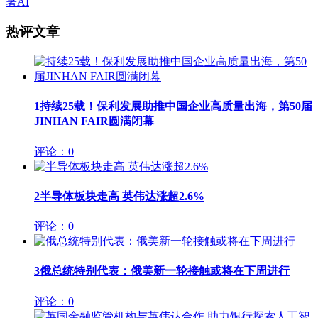
署AI
热评文章
1
持续25载！保利发展助推中国企业高质量出海，第50届
JINHAN FAIR圆满闭幕
评论：0
2
半导体板块走高 英伟达涨超2.6%
评论：0
3
俄总统特别代表：俄美新一轮接触或将在下周进行
评论：0