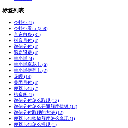
标签列表
今扑扑
(1)
今扑扑看点
(258)
京东白条
(31)
抖音月付
(4)
微信分付
(4)
退息退费
(4)
羊小咩
(4)
羊小咩享花卡
(6)
羊小咩便荔卡
(2)
花呗
(14)
美团月付
(4)
便荔卡包
(2)
桔多多
(1)
微信分付怎么取现
(12)
微信分付怎么开通额度借钱
(12)
微信分付取现的方法
(12)
便荔卡包购物额度怎么套现
(1)
便荔卡包怎么提现
(1)