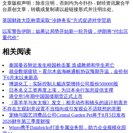
文章版权声明：除非注明，否则均为
今扑扑 - 财经资讯聚合平
台
原创文章，转载或复制请以超链接形式并注明出处。
英国财政大臣称需采取“冷静务实”方式促进对华贸易
以军警告伊朗：如果让局势开始新一轮升级，伊朗将“付出沉
重代价”
相关阅读
泰国曼谷附近发生校园枪击案 造成教师和学生死亡
就业数据疲软 + 霍尔木兹海峡通航协议预期升温，金价创
下6月末以来新高
博源化工：实际控制人戴连荣增持公司股份500000股
日本名义工资再度上涨，为日本央行加息提供支撑
港交所5年期中国国债期货正式上市
《喜羊羊与灰太狼》发文：相关动作和镜头的设计初衷并
不存在主观刻意设置不当指向或引发观众不适联想的意图
宠物与园艺消费品公司Central Garden Pet将于8月5日发布
2026财年第三季度财报
Wipro携手Databricks打造专属业务部，助力企业规模化部