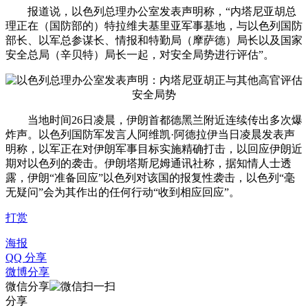
报道说，以色列总理办公室发表声明称，“内塔尼亚胡总
理正在（国防部的）特拉维夫基里亚军事基地，与以色列国防
部长、以军总参谋长、情报和特勤局（摩萨德）局长以及国家
安全总局（辛贝特）局长一起，对安全局势进行评估”。
当地时间26日凌晨，伊朗首都德黑兰附近连续传出多次爆
炸声。以色列国防军发言人阿维凯·阿德拉伊当日凌晨发表声
明称，以军正在对伊朗军事目标实施精确打击，以回应伊朗近
期对以色列的袭击。伊朗塔斯尼姆通讯社称，据知情人士透
露，伊朗“准备回应”以色列对该国的报复性袭击，以色列“毫
无疑问”会为其作出的任何行动“收到相应回应”。
打赏
海报
QQ 分享
微博分享
微信分享
分享