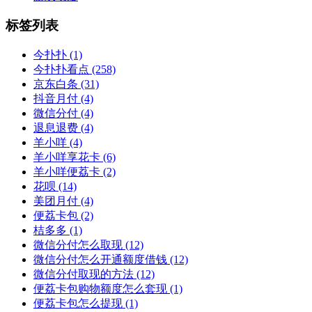
标签列表
今扑扑
(1)
今扑扑看点
(258)
京东白条
(31)
抖音月付
(4)
微信分付
(4)
退息退费
(4)
羊小咩
(4)
羊小咩享花卡
(6)
羊小咩便荔卡
(2)
花呗
(14)
美团月付
(4)
便荔卡包
(2)
桔多多
(1)
微信分付怎么取现
(12)
微信分付怎么开通额度借钱
(12)
微信分付取现的方法
(12)
便荔卡包购物额度怎么套现
(1)
便荔卡包怎么提现
(1)