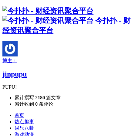
今扑扑 - 财
经资讯聚合平台
博主：
jinpupu
PUPU!
累计撰写
2180
篇文章
累计收到
0
条评论
首页
热点趣事
娱乐八卦
游戏动漫