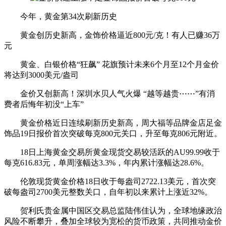
今年，黄金第34次刷新历史
黄金创历史新高，金饰价格逼近800元/克！有人已赚36万
元
黄金、白银价格“狂飙” 花旗预计未来6个月至12个月金价
将达到3000美元/盎司
金价又创新高！深圳水贝人气火爆 “越等越贵⋯⋯”有消
费者后悔年初没“上车”
黄金价格近日连续刷新历史新高，周大福等品牌金店足金
饰品19日报价首次突破每克800元关口，升至每克806元附近。
18日上海黄金交易所黄金现货交易较活跃的AU99.99收于
每克616.83元，单周涨幅达3.3%，年内累计涨幅达28.6%。
伦敦现货黄金价格18日收于每盎司2722.13美元，首次突
破每盎司2700美元整数关口，自年初以来累计上涨近32%。
贺利氏贵金属中国区交易总监陆伟佳认为，全球地缘政治
风险不断攀升，叠加全球较为宽松的货币政策，共同推动金价