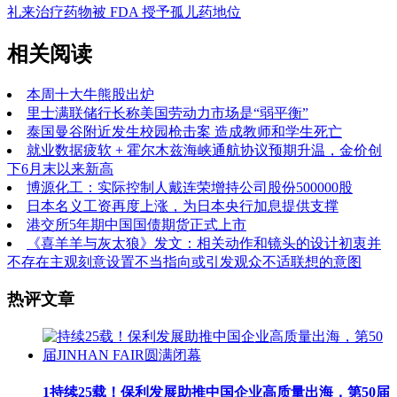
礼来治疗药物被 FDA 授予孤儿药地位
相关阅读
本周十大牛熊股出炉
里士满联储行长称美国劳动力市场是“弱平衡”
泰国曼谷附近发生校园枪击案 造成教师和学生死亡
就业数据疲软 + 霍尔木兹海峡通航协议预期升温，金价创
下6月末以来新高
博源化工：实际控制人戴连荣增持公司股份500000股
日本名义工资再度上涨，为日本央行加息提供支撑
港交所5年期中国国债期货正式上市
《喜羊羊与灰太狼》发文：相关动作和镜头的设计初衷并
不存在主观刻意设置不当指向或引发观众不适联想的意图
热评文章
1
持续25载！保利发展助推中国企业高质量出海，第50届