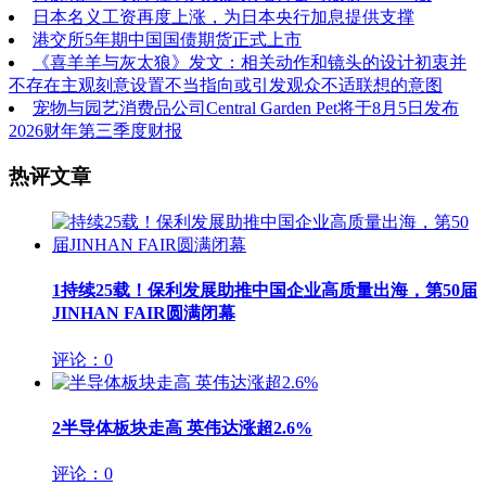
日本名义工资再度上涨，为日本央行加息提供支撑
港交所5年期中国国债期货正式上市
《喜羊羊与灰太狼》发文：相关动作和镜头的设计初衷并
不存在主观刻意设置不当指向或引发观众不适联想的意图
宠物与园艺消费品公司Central Garden Pet将于8月5日发布
2026财年第三季度财报
热评文章
1
持续25载！保利发展助推中国企业高质量出海，第50届
JINHAN FAIR圆满闭幕
评论：0
2
半导体板块走高 英伟达涨超2.6%
评论：0