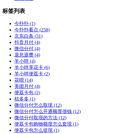
标签列表
今扑扑
(1)
今扑扑看点
(258)
京东白条
(31)
抖音月付
(4)
微信分付
(4)
退息退费
(4)
羊小咩
(4)
羊小咩享花卡
(6)
羊小咩便荔卡
(2)
花呗
(14)
美团月付
(4)
便荔卡包
(2)
桔多多
(1)
微信分付怎么取现
(12)
微信分付怎么开通额度借钱
(12)
微信分付取现的方法
(12)
便荔卡包购物额度怎么套现
(1)
便荔卡包怎么提现
(1)