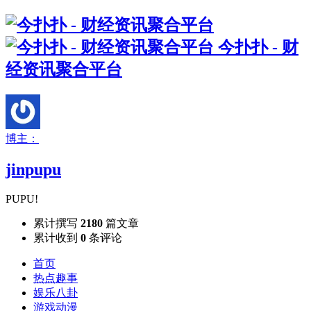
今扑扑 - 财
经资讯聚合平台
博主：
jinpupu
PUPU!
累计撰写
2180
篇文章
累计收到
0
条评论
首页
热点趣事
娱乐八卦
游戏动漫