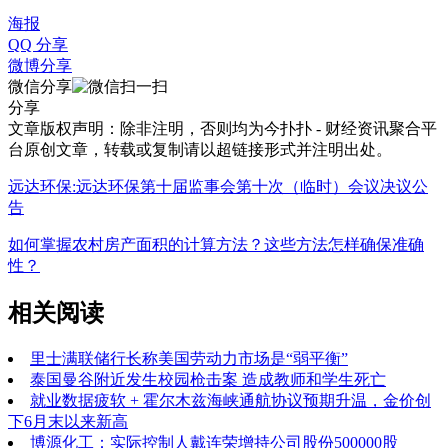
海报
QQ 分享
微博分享
微信分享
分享
文章版权声明：除非注明，否则均为
今扑扑 - 财经资讯聚合平
台
原创文章，转载或复制请以超链接形式并注明出处。
远达环保:远达环保第十届监事会第十次（临时）会议决议公
告
如何掌握农村房产面积的计算方法？这些方法怎样确保准确
性？
相关阅读
里士满联储行长称美国劳动力市场是“弱平衡”
泰国曼谷附近发生校园枪击案 造成教师和学生死亡
就业数据疲软 + 霍尔木兹海峡通航协议预期升温，金价创
下6月末以来新高
博源化工：实际控制人戴连荣增持公司股份500000股