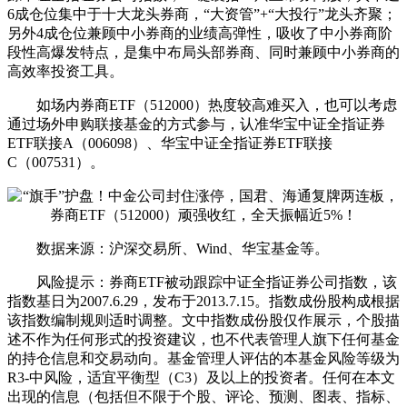
6成仓位集中于十大龙头券商，“大资管”+“大投行”龙头齐聚；
另外4成仓位兼顾中小券商的业绩高弹性，吸收了中小券商阶
段性高爆发特点，是集中布局头部券商、同时兼顾中小券商的
高效率投资工具。
如场内券商ETF（512000）热度较高难买入，也可以考虑
通过场外申购联接基金的方式参与，认准华宝中证全指证券
ETF联接A（006098）、华宝中证全指证券ETF联接
C（007531）。
数据来源：沪深交易所、Wind、华宝基金等。
风险提示：券商ETF被动跟踪中证全指证券公司指数，该
指数基日为2007.6.29，发布于2013.7.15。指数成份股构成根据
该指数编制规则适时调整。文中指数成份股仅作展示，个股描
述不作为任何形式的投资建议，也不代表管理人旗下任何基金
的持仓信息和交易动向。基金管理人评估的本基金风险等级为
R3-中风险，适宜平衡型（C3）及以上的投资者。任何在本文
出现的信息（包括但不限于个股、评论、预测、图表、指标、