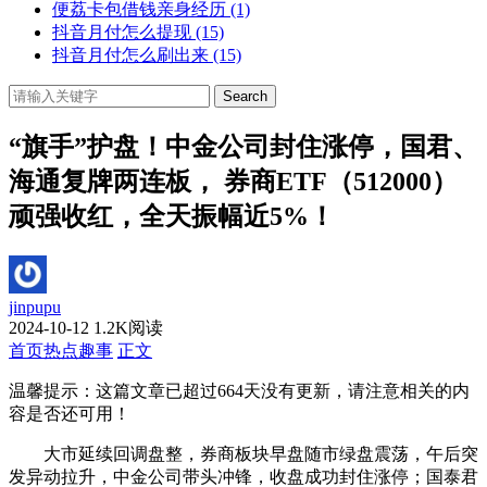
便荔卡包借钱亲身经历
(1)
抖音月付怎么提现
(15)
抖音月付怎么刷出来
(15)
Search
“旗手”护盘！中金公司封住涨停，国君、
海通复牌两连板， 券商ETF（512000）
顽强收红，全天振幅近5%！
jinpupu
2024-10-12
1.2K阅读
首页
热点趣事
正文
温馨提示：这篇文章已超过
664
天没有更新，请注意相关的内
容是否还可用！
大市延续回调盘整，券商板块早盘随市绿盘震荡，午后突
发异动拉升，中金公司带头冲锋，收盘成功封住涨停；国泰君