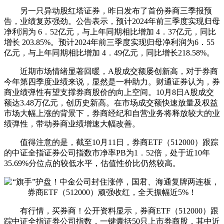
另一只异动股红塔证券，昨日发布了首份券商三季报预
告，业绩复苏强劲。公告表示，预计2024年前三季度实现归母
净利润为 6．52亿元，与上年同期相比增加 4．37亿元，同比
增长 203.85%。预计2024年前三季度实现归母净利润为6．55
亿元，与上年同期相比增加 4．49亿元，同比增长218.58%。
近期市场情绪显著回暖，A股成交额屡创新高，对于券商
今年第四季度业绩来说，显然是一种助力。财通证券认为，券
商业绩弹性有望支撑券商股价的向上空间。10月8日A股成交
额达3.48万亿元，创历史新高。在市场成交额快速放量及权益
市场大幅上涨的背景下，券商经纪和自营业务将释放较大的业
绩弹性，带动券商业绩增速大幅改善。
值得注意的是，截至10月11日，券商ETF（512000）跟踪
的中证全指证券公司指数市净率PB为1．52倍，处于近10年
35.69%分位点的较低水平，估值性价比仍然较高。
有行情，买券商！公开资料显示，券商ETF（512000）跟
踪中证全指证券公司指数，一键囊括50只上市券商股，其中近