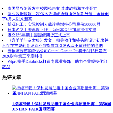
泰国曼谷附近发生校园枪击案 造成教师和学生死亡
就业数据疲软 + 霍尔木兹海峡通航协议预期升温，金价创
下6月末以来新高
博源化工：实际控制人戴连荣增持公司股份500000股
日本名义工资再度上涨，为日本央行加息提供支撑
港交所5年期中国国债期货正式上市
《喜羊羊与灰太狼》发文：相关动作和镜头的设计初衷并
不存在主观刻意设置不当指向或引发观众不适联想的意图
宠物与园艺消费品公司Central Garden Pet将于8月5日发布
2026财年第三季度财报
Wipro携手Databricks打造专属业务部，助力企业规模化部
署AI
热评文章
1
持续25载！保利发展助推中国企业高质量出海，第50届
JINHAN FAIR圆满闭幕