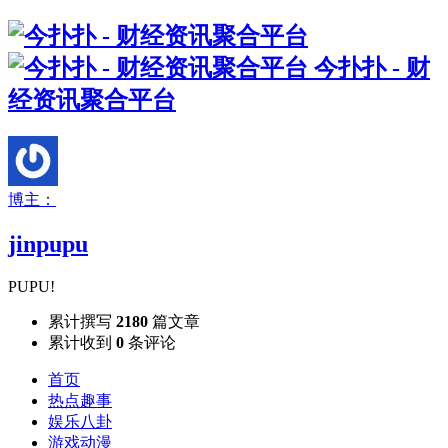
今扑扑 - 财
经资讯聚合平台
博主：
jinpupu
PUPU!
累计撰写
2180
篇文章
累计收到
0
条评论
首页
热点趣事
娱乐八卦
游戏动漫