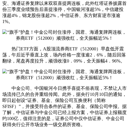
安、海通证券复牌以来双双喜提两连板，此外红塔证券披露首
份三季度业绩预告后喜提涨停，中国银河涨超5%，中信建投
涨超4%，锦龙股份涨超2%，中信证券、东方财富逆市涨逾
1%。
热门ETF方面，A股顶流券商ETF（512000）早盘低开震
荡，午后近乎垂直上攻，场内价格一度涨逾2．6%，随后回落
翻绿，尾盘再度拉升，顽强收涨0．09%，全天振幅4．96%。
中金公司、中国银河今日携手喜提不俗表现，不禁让人市
场流传已久的合并重组传闻。此外，据央行10月10日的通知，
即日起创设“证券、基金、保险公司互换便利（简称
SFISF）”，并接受符合条件的证券、基金、保险公司申报。据
了解，中信证券与中金公司已经上报方案，中信证券上报额度
约100亿，值得注意的是，证券公司中仅中信证券、中金公司
获得央行公开市场业务一级交易所资格。