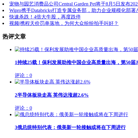
宠物与园艺消费品公司Central Garden Pet将于8月5日发布
Wipro携手Databricks打造专属业务部，助力企业规模化部署A
快速杀跌！4倍大牛股，再度跌停
视频|携程天价罚单落地，为何大众纷纷拍手叫好？
热评文章
1
持续25载！保利发展助推中国企业高质量出海，第50届JIN
评论：0
2
半导体板块走高 英伟达涨超2.6%
评论：0
3
俄总统特别代表：俄美新一轮接触或将在下周进行