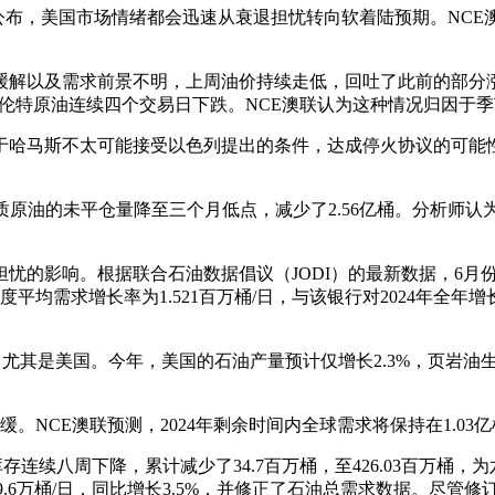
公布，美国市场情绪都会迅速从衰退担忧转向软着陆预期。NCE
以及需求前景不明，上周油价持续走低，回吐了此前的部分涨
伦特原油连续四个交易日下跌。NCE澳联认为这种情况归因于
哈马斯不太可能接受以色列提出的条件，达成停火协议的可能性
原油的未平仓量降至三个月低点，减少了2.56亿桶。分析师认
响。根据联合石油数据倡议（JODI）的最新数据，6月份全球石
季度平均需求增长率为1.521百万桶/日，与该银行对2024年
尤其是美国。今年，美国的石油产量预计仅增长2.3%，页岩油
。
E澳联预测，2024年剩余时间内全球需求将保持在1.03亿桶/
续八周下降，累计减少了34.7百万桶，至426.03百万桶，
39.6万桶/日，同比增长3.5%，并修正了石油总需求数据。尽