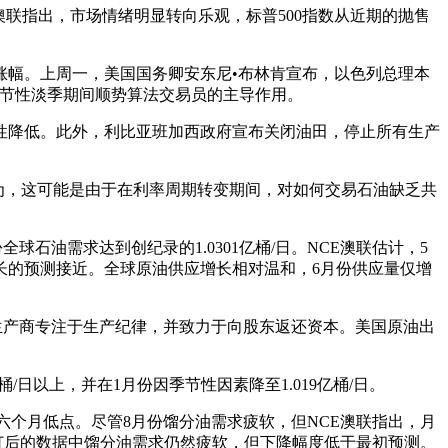
澳联指出，市场情绪明显转向乐观，标普500指数从近期的抛售
幅。上周一，美国国务卿安东尼•布林肯宣布，以色列总理本
季节性淡季期间顺势算法交易员的主导作用。
降低。此外，利比亚班加西政府宣布关闭油田，停止所有生产
为，这可能是由于在利率周期转变期间，对如何交易石油缺乏共
油需求达到创纪录的1.0301亿桶/日。NCE澳联估计，5
全年增长的预测接近。全球原油供应增长相对温和，6月份供应量仅增
生产商专注于生产纪律，并致力于向股东返还资本。美国原油出
日以上，并在1月份因季节性因素降至1.019亿桶/日。
为六个月低点。尽管8月份馏分油需求疲软，但NCE澳联指出，月
管修订后的数据中馏分油需求仍然疲软，但下降幅度低于最初预测。