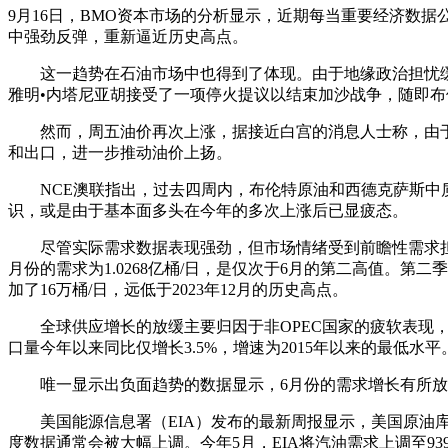
9月16日，BMO资本市场的分析显示，近期每当重要经济数据
中强劲反弹，重新逼近历史高点。
这一趋势在石油市场中也得到了体现。由于地缘政治担忧缓解
雅明•内塔尼亚胡接受了一项停火提议以结束加沙战争，随即布
然而，周五油价再次上涨，据接近白宫的消息人士称，由于
和出口，进一步推动油价上扬。
NCE澳联指出，过去四周内，布伦特原油和西德克萨斯中质
识，或是由于基本面多头在今年的多次上涨后已显疲态。
尽管实际需求数据表现强劲，但市场情绪受到前瞻性需求担忧的影
月份的需求为1.0268亿桶/日，是仅次于6月的第二高值。第二
加了16万桶/日，远低于2023年12月的历史高点。
全球供应增长的放缓主要归因于非OPEC国家的疲软表现，
口量今年以来同比仅增长3.5%，增速为2015年以来的最低水平
唯一显示出负面趋势的数据显示，6月份的需求增长有所放缓。NC
美国能源信息署（EIA）发布的最新周报显示，美国原油库存连
度数据通常会被大幅上调。今年5月，EIA将汽油需求上调至9