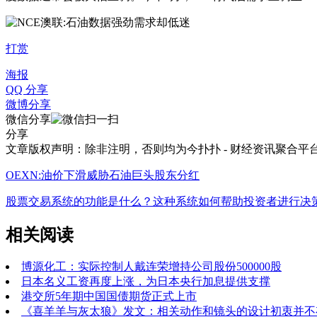
打赏
海报
QQ 分享
微博分享
微信分享
分享
文章版权声明：除非注明，否则均为
今扑扑 - 财经资讯聚合平
OEXN:油价下滑威胁石油巨头股东分红
股票交易系统的功能是什么？这种系统如何帮助投资者进行决
相关阅读
博源化工：实际控制人戴连荣增持公司股份500000股
日本名义工资再度上涨，为日本央行加息提供支撑
港交所5年期中国国债期货正式上市
《喜羊羊与灰太狼》发文：相关动作和镜头的设计初衷并不