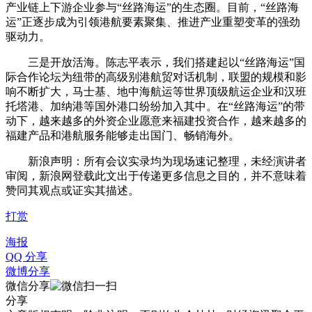
产业链上下游企业参与“丝路海运”的生态圈。目前，“丝路海
运”正逐步成为引领港航要素聚集、推进产业重塑变革的强劲
驱动力。
三是开放活海。陈志平表示，我们搭建起以“丝路海运”国
际合作论坛为纽带的高级别港航贸对话机制，联盟的规模和影
响不断扩大，马士基、地中海航运等世界顶级航运企业和汉班
托塔港、加纳港等国外港口纷纷加入其中。在“丝路海运”的带
动下，越来越多的外资企业愿意来福建投资合作，越来越多的
福建产品和港航服务能够走出国门、畅销海外。
新浪声明：所有会议实录均为现场速记整理，未经演讲者
审阅，新浪网登载此文出于传递更多信息之目的，并不意味着
赞同其观点或证实其描述。
打赏
海报
QQ 分享
微博分享
微信分享
分享