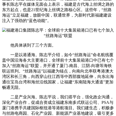
事长陈志平在媒体见面会上表示，福建是古代海上丝绸之路的
东方起点，也是21世纪海上丝绸之路核心区。这些年，“丝路
海运”立足福建，放眼中国，联通世界，为新时代新福建建设
注入了强劲的“蓝色动能”。
他具体谈到了三个方面。
一是以港通海。陈志平介绍，如今“丝路海运”命名航线覆
盖中国沿海各大主要港口，全球前十大集装箱港口中已有七个
加入“丝路海运”联盟，并开通了厦门-南昌、江阴-向塘等海铁
联运班列。“丝路海运”以福建为锚点，向南向北串联粤港澳大
湾区和长三角，向西穿山往江西等中西部腹地延伸，向东出海
通往宝岛台湾和海丝沿线国家，让福建“东南陆海大通道”更加
畅通无阻。
二是产业兴海。陈志平说，我们搭平台，强化政企沟通，
深化产业合作，促成合资成立福建东南多式联运公司、PSA与
厦门港携手共建国际枢纽港等港航项目。我们建生态，积极参
与丝路电商园、石化产业园、新能源产业基地建设，吸引更多