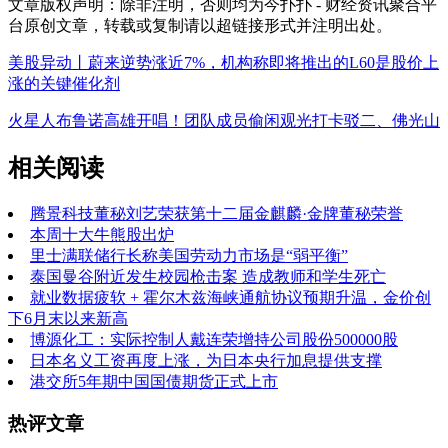
文章版权声明：除非注明，否则均为
今扑扑 - 财经资讯聚合平
台
原创文章，转载或复制请以超链接形式并注明出处。
美股异动丨蔚来逆势涨近7%，机构称即将推出的L60是股价上
涨的关键催化剂
火星人布鲁诺高雄开唱！团队成员偷闲观光打卡驳二、佛光山
相关阅读
腾景科技董秘刘艺荣获第十二届金麒麟·金牌董秘荣誉
本周十大牛熊股出炉
里士满联储行长称美国劳动力市场是“弱平衡”
泰国曼谷附近发生校园枪击案 造成教师和学生死亡
就业数据疲软 + 霍尔木兹海峡通航协议预期升温，金价创
下6月末以来新高
博源化工：实际控制人戴连荣增持公司股份500000股
日本名义工资再度上涨，为日本央行加息提供支撑
港交所5年期中国国债期货正式上市
热评文章