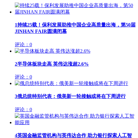
1
持续25载！保利发展助推中国企业高质量出海，第50届
JINHAN FAIR圆满闭幕
评论：0
2
半导体板块走高 英伟达涨超2.6%
评论：0
3
俄总统特别代表：俄美新一轮接触或将在下周进行
评论：0
4
英国金融监管机构与英伟达合作 助力银行探索人工智