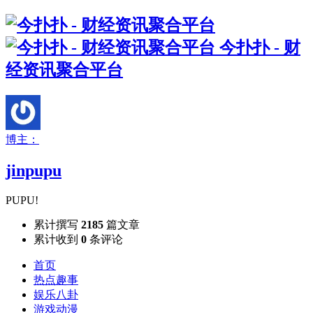
今扑扑 - 财
经资讯聚合平台
博主：
jinpupu
PUPU!
累计撰写
2185
篇文章
累计收到
0
条评论
首页
热点趣事
娱乐八卦
游戏动漫