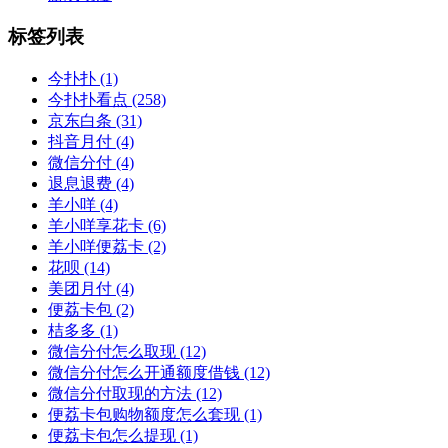
标签列表
今扑扑
(1)
今扑扑看点
(258)
京东白条
(31)
抖音月付
(4)
微信分付
(4)
退息退费
(4)
羊小咩
(4)
羊小咩享花卡
(6)
羊小咩便荔卡
(2)
花呗
(14)
美团月付
(4)
便荔卡包
(2)
桔多多
(1)
微信分付怎么取现
(12)
微信分付怎么开通额度借钱
(12)
微信分付取现的方法
(12)
便荔卡包购物额度怎么套现
(1)
便荔卡包怎么提现
(1)