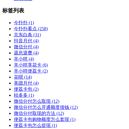
标签列表
今扑扑
(1)
今扑扑看点
(258)
京东白条
(31)
抖音月付
(4)
微信分付
(4)
退息退费
(4)
羊小咩
(4)
羊小咩享花卡
(6)
羊小咩便荔卡
(2)
花呗
(14)
美团月付
(4)
便荔卡包
(2)
桔多多
(1)
微信分付怎么取现
(12)
微信分付怎么开通额度借钱
(12)
微信分付取现的方法
(12)
便荔卡包购物额度怎么套现
(1)
便荔卡包怎么提现
(1)