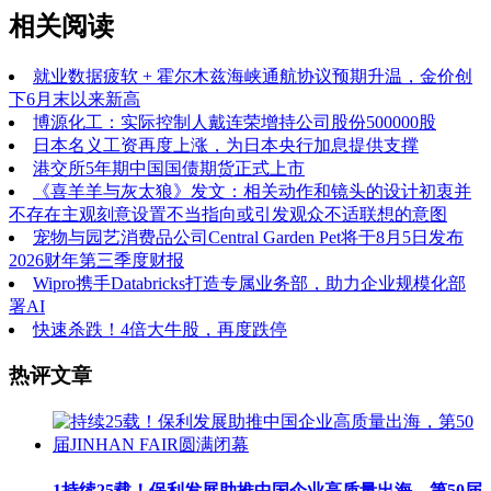
相关阅读
就业数据疲软 + 霍尔木兹海峡通航协议预期升温，金价创
下6月末以来新高
博源化工：实际控制人戴连荣增持公司股份500000股
日本名义工资再度上涨，为日本央行加息提供支撑
港交所5年期中国国债期货正式上市
《喜羊羊与灰太狼》发文：相关动作和镜头的设计初衷并
不存在主观刻意设置不当指向或引发观众不适联想的意图
宠物与园艺消费品公司Central Garden Pet将于8月5日发布
2026财年第三季度财报
Wipro携手Databricks打造专属业务部，助力企业规模化部
署AI
快速杀跌！4倍大牛股，再度跌停
热评文章
1
持续25载！保利发展助推中国企业高质量出海，第50届