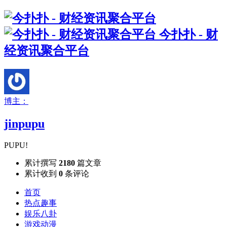
今扑扑 - 财
经资讯聚合平台
博主：
jinpupu
PUPU!
累计撰写
2180
篇文章
累计收到
0
条评论
首页
热点趣事
娱乐八卦
游戏动漫