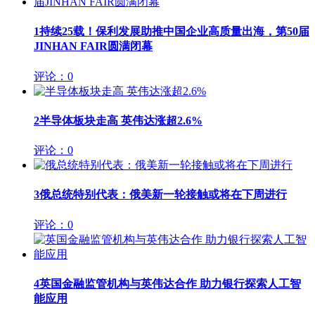
1
持续25载！保利发展助推中国企业高质量出海，第50届
JINHAN FAIR圆满闭幕
评论：0
2
半导体板块走高 英伟达涨超2.6%
评论：0
3
俄总统特别代表：俄美新一轮接触或将在下周进行
评论：0
4
英国金融监管机构与英伟达合作 助力银行探索人工智
能应用