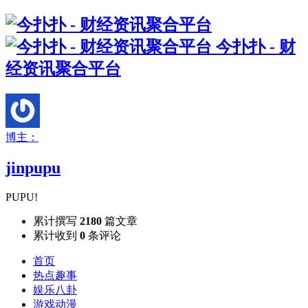
今扑扑 - 财
经资讯聚合平台
博主：
jinpupu
PUPU!
累计撰写
2180
篇文章
累计收到
0
条评论
首页
热点趣事
娱乐八卦
游戏动漫