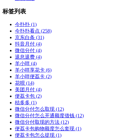
标签列表
今扑扑
(1)
今扑扑看点
(258)
京东白条
(31)
抖音月付
(4)
微信分付
(4)
退息退费
(4)
羊小咩
(4)
羊小咩享花卡
(6)
羊小咩便荔卡
(2)
花呗
(14)
美团月付
(4)
便荔卡包
(2)
桔多多
(1)
微信分付怎么取现
(12)
微信分付怎么开通额度借钱
(12)
微信分付取现的方法
(12)
便荔卡包购物额度怎么套现
(1)
便荔卡包怎么提现
(1)