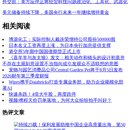
外交部：美方应停止将经贸科技问题政治化、工具化、武器化
美元储备持续下降，多国央行未来一年继续增持黄金
相关阅读
博源化工：实际控制人戴连荣增持公司股份500000股
日本名义工资再度上涨，为日本央行加息提供支撑
港交所5年期中国国债期货正式上市
《喜羊羊与灰太狼》发文：相关动作和镜头的设计初衷并
不存在主观刻意设置不当指向或引发观众不适联想的意图
宠物与园艺消费品公司Central Garden Pet将于8月5日发布
2026财年第三季度财报
Wipro携手Databricks打造专属业务部，助力企业规模化部
署AI
快速杀跌！4倍大牛股，再度跌停
视频|携程天价罚单落地，为何大众纷纷拍手叫好？
热评文章