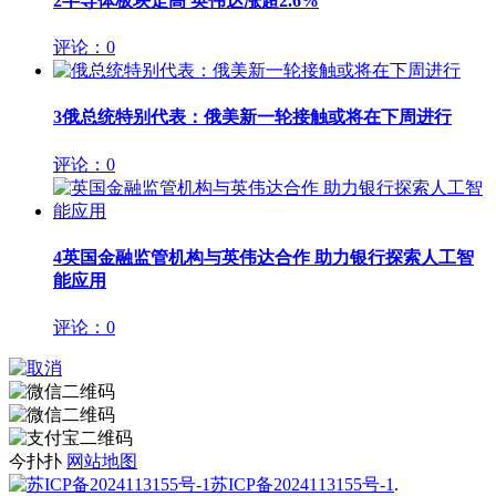
2
半导体板块走高 英伟达涨超2.6%
评论：0
3
俄总统特别代表：俄美新一轮接触或将在下周进行
评论：0
4
英国金融监管机构与英伟达合作 助力银行探索人工智
能应用
评论：0
今扑扑
网站地图
苏ICP备2024113155号-1
.