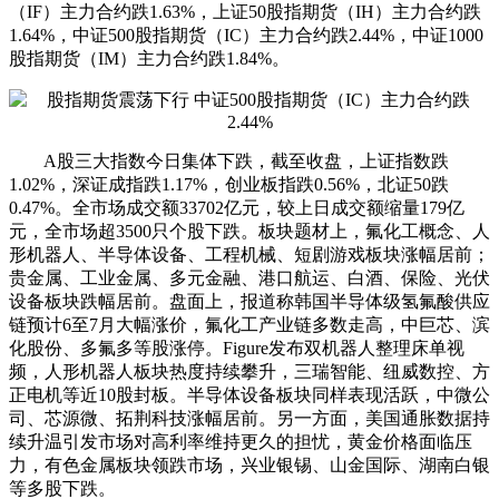
（IF）主力合约跌1.63%，上证50股指期货（IH）主力合约跌
1.64%，中证500股指期货（IC）主力合约跌2.44%，中证1000
股指期货（IM）主力合约跌1.84%。
A股三大指数今日集体下跌，截至收盘，上证指数跌
1.02%，深证成指跌1.17%，创业板指跌0.56%，北证50跌
0.47%。全市场成交额33702亿元，较上日成交额缩量179亿
元，全市场超3500只个股下跌。板块题材上，氟化工概念、人
形机器人、半导体设备、工程机械、短剧游戏板块涨幅居前；
贵金属、工业金属、多元金融、港口航运、白酒、保险、光伏
设备板块跌幅居前。盘面上，报道称韩国半导体级氢氟酸供应
链预计6至7月大幅涨价，氟化工产业链多数走高，中巨芯、滨
化股份、多氟多等股涨停。Figure发布双机器人整理床单视
频，人形机器人板块热度持续攀升，三瑞智能、纽威数控、方
正电机等近10股封板。半导体设备板块同样表现活跃，中微公
司、芯源微、拓荆科技涨幅居前。另一方面，美国通胀数据持
续升温引发市场对高利率维持更久的担忧，黄金价格面临压
力，有色金属板块领跌市场，兴业银锡、山金国际、湖南白银
等多股下跌。