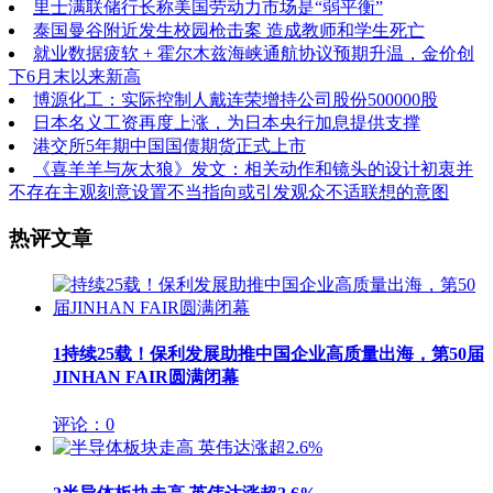
里士满联储行长称美国劳动力市场是“弱平衡”
泰国曼谷附近发生校园枪击案 造成教师和学生死亡
就业数据疲软 + 霍尔木兹海峡通航协议预期升温，金价创
下6月末以来新高
博源化工：实际控制人戴连荣增持公司股份500000股
日本名义工资再度上涨，为日本央行加息提供支撑
港交所5年期中国国债期货正式上市
《喜羊羊与灰太狼》发文：相关动作和镜头的设计初衷并
不存在主观刻意设置不当指向或引发观众不适联想的意图
热评文章
1
持续25载！保利发展助推中国企业高质量出海，第50届
JINHAN FAIR圆满闭幕
评论：0