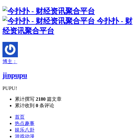
今扑扑 - 财
经资讯聚合平台
博主：
jinpupu
PUPU!
累计撰写
2180
篇文章
累计收到
0
条评论
首页
热点趣事
娱乐八卦
游戏动漫