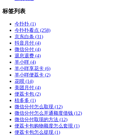
标签列表
今扑扑
(1)
今扑扑看点
(258)
京东白条
(31)
抖音月付
(4)
微信分付
(4)
退息退费
(4)
羊小咩
(4)
羊小咩享花卡
(6)
羊小咩便荔卡
(2)
花呗
(14)
美团月付
(4)
便荔卡包
(2)
桔多多
(1)
微信分付怎么取现
(12)
微信分付怎么开通额度借钱
(12)
微信分付取现的方法
(12)
便荔卡包购物额度怎么套现
(1)
便荔卡包怎么提现
(1)