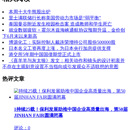
本周十大牛熊股出炉
里士满联储行长称美国劳动力市场是“弱平衡”
泰国曼谷附近发生校园枪击案 造成教师和学生死亡
就业数据疲软 + 霍尔木兹海峡通航协议预期升温，金价创
下6月末以来新高
博源化工：实际控制人戴连荣增持公司股份500000股
日本名义工资再度上涨，为日本央行加息提供支撑
港交所5年期中国国债期货正式上市
《喜羊羊与灰太狼》发文：相关动作和镜头的设计初衷并
不存在主观刻意设置不当指向或引发观众不适联想的意图
热评文章
1
持续25载！保利发展助推中国企业高质量出海，第50届
JINHAN FAIR圆满闭幕
评论：0