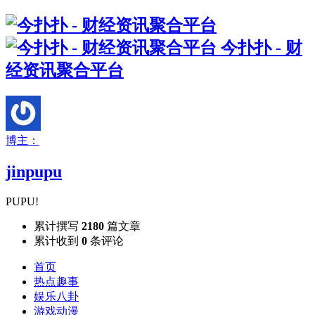
今扑扑 - 财
经资讯聚合平台
博主：
jinpupu
PUPU!
累计撰写
2180
篇文章
累计收到
0
条评论
首页
热点趣事
娱乐八卦
游戏动漫