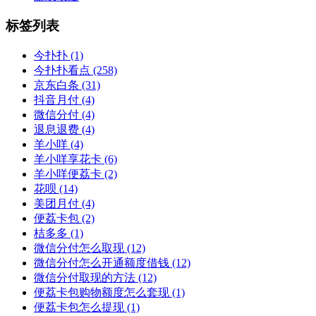
标签列表
今扑扑
(1)
今扑扑看点
(258)
京东白条
(31)
抖音月付
(4)
微信分付
(4)
退息退费
(4)
羊小咩
(4)
羊小咩享花卡
(6)
羊小咩便荔卡
(2)
花呗
(14)
美团月付
(4)
便荔卡包
(2)
桔多多
(1)
微信分付怎么取现
(12)
微信分付怎么开通额度借钱
(12)
微信分付取现的方法
(12)
便荔卡包购物额度怎么套现
(1)
便荔卡包怎么提现
(1)