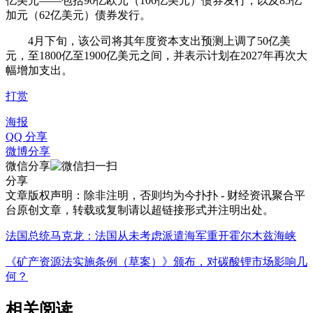
亿美元——包括90亿欧元（106亿美元）债券发行，以及85亿
加元（62亿美元）债券发行。
4月下旬，该公司将其年度资本支出预测上调了50亿美
元，至1800亿至1900亿美元之间，并表示计划在2027年再次大
幅增加支出。
打赏
海报
QQ 分享
微博分享
微信分享
分享
文章版权声明：除非注明，否则均为
今扑扑 - 财经资讯聚合平
台
原创文章，转载或复制请以超链接形式并注明出处。
法国总统马克龙：法国从未考虑派遣海军重开霍尔木兹海峡
《矿产资源法实施条例（草案）》颁布，对碳酸锂市场影响几
何？
相关阅读