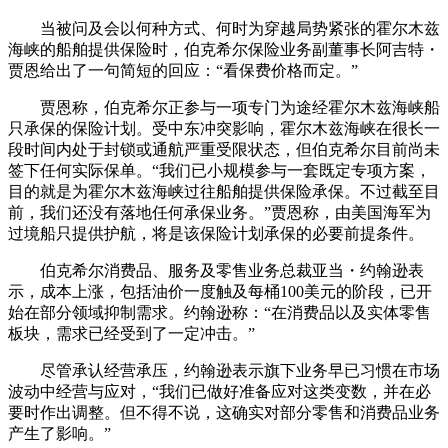
当被问及会以何种方式、何时为穿越局势紧张的霍尔木兹
海峡的船舶提供保险时，伯克希尔保险业务副董事长阿吉特・
贾恩给出了一句简短的回应：“看保费价格而定。”
贾恩称，伯克希尔正参与一项专门为途经霍尔木兹海峡船
只承保的保险计划。受中东冲突影响，霍尔木兹海峡在很长一
段时间内处于封锁或通航严重受限状态，但伯克希尔目前尚未
签下任何实际保单。“我们已小规模参与一套既定专项方案，
目的就是为霍尔木兹海峡过往船舶提供保险承保。不过截至目
前，我们还没有落地任何承保业务。”贾恩称，由美国海军为
过境船只提供护航，将是该保险计划承保的必要前提条件。
伯克希尔消费品、服务及零售业务总裁亚当・约翰逊表
示，成本上涨，包括油价一度触及每桶100美元的阶段，已开
始在部分领域抑制需求。约翰逊称：“在消费品以及实体零售
板块，需求已经受到了一定冲击。”
尽管承认经营承压，约翰逊表示旗下业务早已习惯在市场
波动中经营与应对，“我们已做好准备应对这类变数，并在必
要时作出调整。但不得不说，这确实对部分零售和消费品业务
产生了影响。”