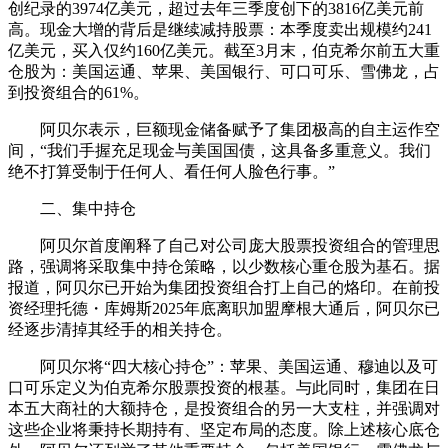
创纪录的3974亿美元，超过去年三季度创下的3816亿美元前
高。现金大增的背后是继续减持股票：本季度卖出规模约241
亿美元，买入仅约160亿美元。截至3月末，伯克希尔前五大重
仓股为：美国运通、苹果、美国银行、可口可乐、雪佛龙，占
到投资组合的61%。
阿贝尔表示，巨额现金储备赋予了集团极高的自主运作空
间，“我们手握充足现金与美国国债，这具备多重意义。我们
绝不打算受制于任何人、看任何人脸色行事。”
二、集中持仓
阿贝尔首度阐释了自己对公司庞大股票投资组合的管理思
路，强调将采取集中持仓策略，以少数核心重仓股为基石。据
报道，阿贝尔已开始为集团投资组合打上自己的烙印。在前投
资经理托德・库姆斯2025年底离职加盟摩根大通后，阿贝尔已
经逐步清掉其经手的相关持仓。
阿贝尔将“四大核心持仓”：苹果、美国运通、穆迪以及可
口可乐定义为伯克希尔股票投资的根基。与此同时，集团在日
本五大商社的大额持仓，是投资组合的另一大支柱，并强调对
这些企业将秉持长期持有、坚定布局的态度。除上述核心底仓