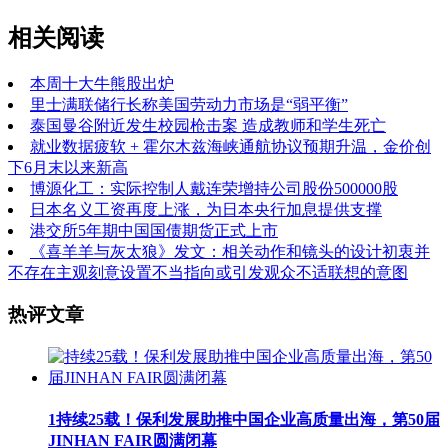
相关阅读
本周十大牛熊股出炉
里士满联储行长称美国劳动力市场是“弱平衡”
泰国曼谷附近发生校园枪击案 造成教师和学生死亡
就业数据疲软 + 霍尔木兹海峡通航协议预期升温，金价创
下6月末以来新高
博源化工：实际控制人戴连荣增持公司股份500000股
日本名义工资再度上涨，为日本央行加息提供支撑
港交所5年期中国国债期货正式上市
《喜羊羊与灰太狼》发文：相关动作和镜头的设计初衷并
不存在主观刻意设置不当指向或引发观众不适联想的意图
热评文章
1
持续25载！保利发展助推中国企业高质量出海，第50届
JINHAN FAIR圆满闭幕