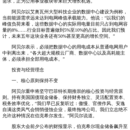
需求，正为公用事业板块带来巨大增长机遇。
阿贝尔以艾奥瓦州大型科技企业的数据中心建设为例称，
当前能源需求远未达到电网峰值承载能力。他说：“以我们的
峰值负荷来看，这些数据中心的实际用电量目前只占到电网容
量的8%……行业目标普遍做到5%至10%的占比。因此我们预
计，未来五年这块业务还有50%甚至更高的增长空间。”
阿贝尔表示，必须把数据中心的用电成本从普通电网用户
中剥离出来，“各大超大规模云厂商、数据中心以及高耗能主
体，必须承担全部用电成本。”
投资与经营理念
一、核心原则保持不变
阿贝尔重申将坚守巴菲特长期推崇的核心投资与经营原
则。持有美国国债现金储备、保持财务独立、灵活配置资本、
税务效率优化，“我们早已反复听过：傲慢、官僚作风、安逸
自满这类风气会悄悄侵蚀企业，最终拖垮公司。我们立志绝不
允许这种情况在伯克希尔发生。”阿贝尔说道。
股东大会前夕公布的财报显示，伯克希尔现金储备飙升至