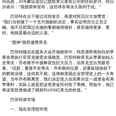
同高悬，45号象征这位已故投资元老在公司的任职岁月。阿贝
尔表示：“我很荣幸宣布，这些球衣将永久陈列于此。”
巴菲特在台下接过话筒发言，再度对阿贝尔大加赞赏：
“我们当初做了一个无可挑剔的决定，事实证明百分之百正
确。他不仅把我过去做的事都做得很好，甚至做得更多、更
好。他就是最合适的人选。”
“股神”致辞盛赞库克
巴菲特随后在股东大会开场致辞中，特意请即将卸任的苹
果首席执行官库克接受全场致意。巴菲特称库克从苹果创始人
史蒂夫・乔布斯手中接棒背负巨大压力，但库克交出亮眼答
卷。“试想，要接手史蒂夫・乔布斯的位置，还要延续他创下
的辉煌业绩，这何其不易。这堪称美国企业管理史上的一大奇
迹。当年乔布斯离世，我们决定投入伯克希尔近一成资金布局
苹果时，实际上就是把这笔资金托付给了蒂姆。而如今，他已
将这笔投资做成了税前约1850亿美元的价值。”
巴菲特谈市场
一、现在非理想环境