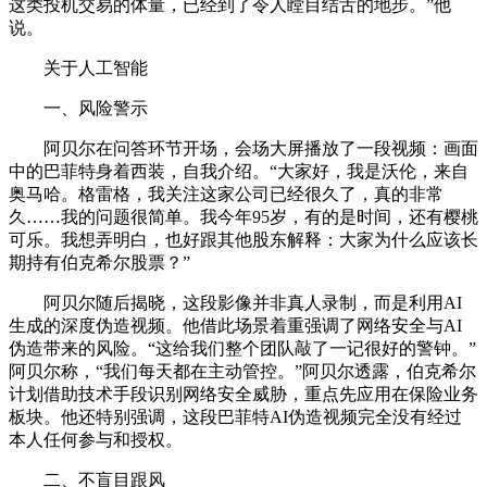
这类投机交易的体量，已经到了令人瞠目结舌的地步。”他
说。
关于人工智能
一、风险警示
阿贝尔在问答环节开场，会场大屏播放了一段视频：画面
中的巴菲特身着西装，自我介绍。“大家好，我是沃伦，来自
奥马哈。格雷格，我关注这家公司已经很久了，真的非常
久……我的问题很简单。我今年95岁，有的是时间，还有樱桃
可乐。我想弄明白，也好跟其他股东解释：大家为什么应该长
期持有伯克希尔股票？”
阿贝尔随后揭晓，这段影像并非真人录制，而是利用AI
生成的深度伪造视频。他借此场景着重强调了网络安全与AI
伪造带来的风险。“这给我们整个团队敲了一记很好的警钟。”
阿贝尔称，“我们每天都在主动管控。”阿贝尔透露，伯克希尔
计划借助技术手段识别网络安全威胁，重点先应用在保险业务
板块。他还特别强调，这段巴菲特AI伪造视频完全没有经过
本人任何参与和授权。
二、不盲目跟风