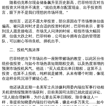
随着伯克希尔现金储备飙升至历史新高，巴菲特坦言对当
前投资大环境并不满意，“就伯克希尔配置现金、出手投资而
言，眼下并不是我们理想的市场环境。”
他坦言，迟迟不愿大举投资，部分原因在于市场整体估值
偏高。被问及何时才是合适的投资时机时，巴菲特表示，要等
到没人愿意接电话、市场无人问津的时候，暗指市场大幅回
调、估值大跌之时。巴菲特称，公司如今拥有合适的管理团
队，可以耐心等待良机、择机出手。
二、投机气氛浓厚
巴菲特把当下市场比作一座附带赌场的教堂，以此区分传
统价值投资，与如今市场热衷短期期权交易、以及热度渐增的
预测市场投机风气。他说：“买入或卖出单日期权，这算不上
投资，也算不上投机，纯粹就是赌博。从未有哪个时期，像现
在这样全民沉溺于赌徒心态。”
他还谈及近期一名美军士兵涉嫌利用委内瑞拉军事行动相
关机密情报预测市场获利，目前美国司法部已就此提起诉讼。
“没人能合理解释，为什么要去买单日期权。除非像这人一
样，靠提前知晓委内瑞拉行动内幕，赚走40多万美元……如今