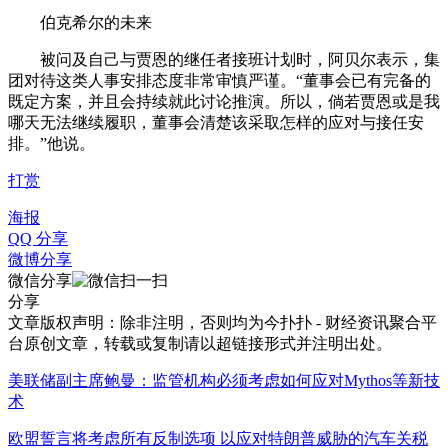
伯克希尔的未来
被问及自己与贾恩的继任者接班计划时，阿贝尔表示，集
团对待这类人事安排态度非常审慎严谨。“董事会已有完备的
既定方案，并且会持续就此讨论推演。所以，倘若贾恩或是我
哪天无法继续履职，董事会清楚该采取怎样的应对与接任安
排。”他说。
打赏
海报
QQ 分享
微博分享
微信分享
分享
文章版权声明：除非注明，否则均为
今扑扑 - 财经资讯聚合平
台
原创文章，转载或复制请以超链接形式并注明出处。
美联储副主席鲍曼：监管机构必须考虑如何应对Mythos等新技
术
欧盟誓言将考虑所有反制选项 以应对特朗普威胁的汽车关税