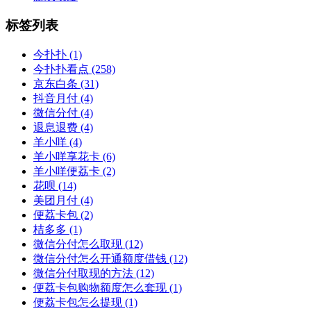
标签列表
今扑扑
(1)
今扑扑看点
(258)
京东白条
(31)
抖音月付
(4)
微信分付
(4)
退息退费
(4)
羊小咩
(4)
羊小咩享花卡
(6)
羊小咩便荔卡
(2)
花呗
(14)
美团月付
(4)
便荔卡包
(2)
桔多多
(1)
微信分付怎么取现
(12)
微信分付怎么开通额度借钱
(12)
微信分付取现的方法
(12)
便荔卡包购物额度怎么套现
(1)
便荔卡包怎么提现
(1)