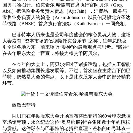
国奥马哈召开。伯克希尔·哈撒韦首席执行官阿贝尔（Greg
Abel）携保险业务负责人贾恩（Ajit Jain），消费品、服务与
零售业务负责人约翰逊（Adam Johnson）以及伯灵顿北方圣达
菲铁路（BNSF）首席执行官法默（Katie Farmer）一同亮相。
巴菲特本人历来也是公司年度盛会的核心灵魂人物，这场
大会素有 “资本市场的伍德斯托克音乐节”之称，往年总能吸
引全球各地股东，前来聆听“股神”的最新观点与思考。“股神”
在去年股东大会上官宣，将接力棒交予阿贝尔。
在今年的大会上，阿贝尔探讨了诸多话题，包括人工智能
以及如何推动集团长远发展等。不过，首次坐在主席台下的巴
菲特，依然是大会的焦点。以下是此次股东大会中的部分精彩
环节。
致敬巴菲特
阿贝尔在年度股东大会开场宣布将巴菲特的60号球衣悬挂
至场馆穹顶，永久纪念这位“奥马哈股神”在集团数十年的耕耘
与贡献。这件球衣与巴菲特的老搭档查理・芒格的45号球衣一