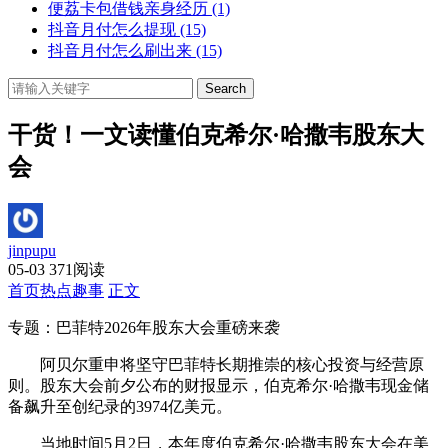
便荔卡包借钱亲身经历
(1)
抖音月付怎么提现
(15)
抖音月付怎么刷出来
(15)
Search
干货！一文读懂伯克希尔·哈撒韦股东大
会
jinpupu
05-03
371阅读
首页
热点趣事
正文
专题：巴菲特2026年股东大会重磅来袭
阿贝尔重申将坚守巴菲特长期推崇的核心投资与经营原
则。股东大会前夕公布的财报显示，伯克希尔·哈撒韦现金储
备飙升至创纪录的3974亿美元。
当地时间5月2日，本年度伯克希尔·哈撒韦股东大会在美