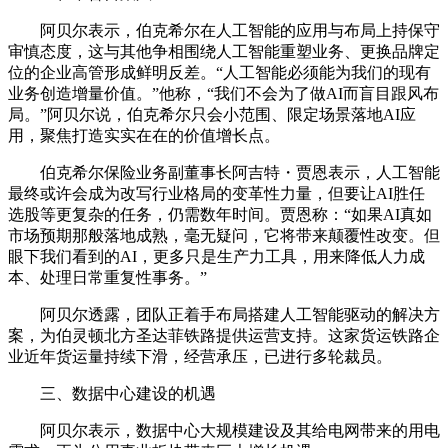
阿贝尔表示，伯克希尔在人工智能的应用与布局上持保守
审慎态度，这与其他争相围绕人工智能重塑业务、更换品牌定
位的企业高管形成鲜明反差。“人工智能必须能为我们的现有
业务创造增量价值。”他称，“我们不会为了做AI而盲目跟风布
局。”阿贝尔说，伯克希尔只会小范围、限定场景落地AI应
用，聚焦打造实实在在的价值增长点。
伯克希尔保险业务副董事长阿吉特・贾恩表示，人工智能
最终或许会成为改写行业格局的变革性力量，但要让AI胜任
选股等更复杂的任务，仍需数年时间。贾恩称：“如果AI真如
市场预期那般落地成熟，毫无疑问，它将带来颠覆性改变。但
眼下我们看到的AI，更多只是生产力工具，用来降低人力成
本、处理日常重复性事务。”
阿贝尔透露，团队正着手布局搭建人工智能驱动的解决方
案，为伯灵顿北方圣达菲铁路提供运营支持。这家货运铁路企
业近年货运量持续下滑，经营承压，已进行多轮裁员。
三、数据中心建设的机遇
阿贝尔表示，数据中心大规模建设及其给电网带来的用电