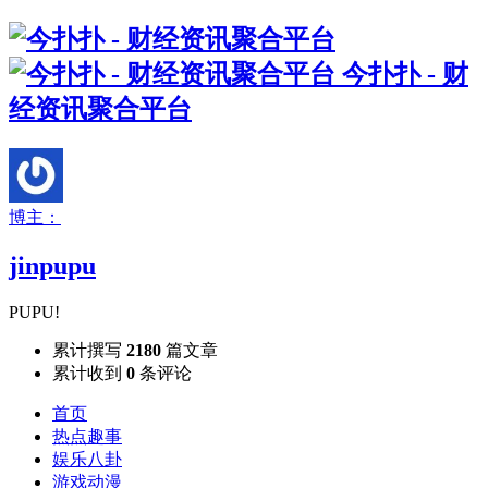
今扑扑 - 财
经资讯聚合平台
博主：
jinpupu
PUPU!
累计撰写
2180
篇文章
累计收到
0
条评论
首页
热点趣事
娱乐八卦
游戏动漫