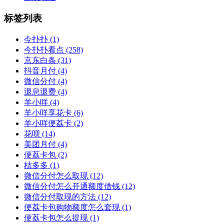
标签列表
今扑扑
(1)
今扑扑看点
(258)
京东白条
(31)
抖音月付
(4)
微信分付
(4)
退息退费
(4)
羊小咩
(4)
羊小咩享花卡
(6)
羊小咩便荔卡
(2)
花呗
(14)
美团月付
(4)
便荔卡包
(2)
桔多多
(1)
微信分付怎么取现
(12)
微信分付怎么开通额度借钱
(12)
微信分付取现的方法
(12)
便荔卡包购物额度怎么套现
(1)
便荔卡包怎么提现
(1)