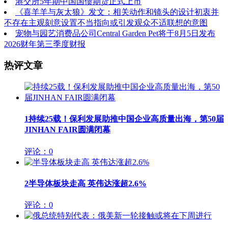
港交所5年期中国国债期货正式上市
《喜羊羊与灰太狼》发文：相关动作和镜头的设计初衷并
不存在主观刻意设置不当指向或引发观众不适联想的意图
宠物与园艺消费品公司Central Garden Pet将于8月5日发布
2026财年第三季度财报
热评文章
1
持续25载！保利发展助推中国企业高质量出海，第50届
JINHAN FAIR圆满闭幕
评论：0
2
半导体板块走高 英伟达涨超2.6%
评论：0