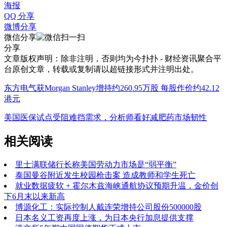
海报
QQ 分享
微博分享
微信分享
分享
文章版权声明：除非注明，否则均为
今扑扑 - 财经资讯聚合平
台
原创文章，转载或复制请以超链接形式并注明出处。
东方电气获Morgan Stanley增持约260.95万股 每股作价约42.12
港元
美国医保试点受阻难挡需求，分析师看好减肥药市场韧性
相关阅读
里士满联储行长称美国劳动力市场是“弱平衡”
泰国曼谷附近发生校园枪击案 造成教师和学生死亡
就业数据疲软 + 霍尔木兹海峡通航协议预期升温，金价创
下6月末以来新高
博源化工：实际控制人戴连荣增持公司股份500000股
日本名义工资再度上涨，为日本央行加息提供支撑