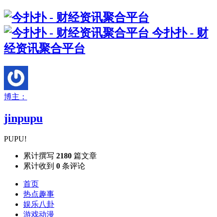
今扑扑 - 财
经资讯聚合平台
博主：
jinpupu
PUPU!
累计撰写
2180
篇文章
累计收到
0
条评论
首页
热点趣事
娱乐八卦
游戏动漫