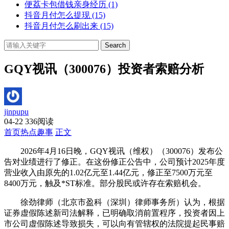
便荔卡包借钱亲身经历
(1)
抖音月付怎么提现
(15)
抖音月付怎么刷出来
(15)
Search
GQY视讯（300076）投资者索赔分析
jinpupu
04-22
336阅读
首页
热点趣事
正文
2026年4月16日晚，GQY视讯（维权）（300076）发布公
告对业绩进行了修正。在这份修正公告中，公司预计2025年度
营业收入由原先的1.02亿元至1.44亿元，修正至7500万元至
8400万元，触及*ST标准。部分股民或许存在索赔机会。
徐劲律师（北京市盈科（深圳）律师事务所）认为，根据
证券虚假陈述新司法解释，已明确取消前置程序，投资者因上
市公司虚假陈述导致损失，可以向有管辖权的法院提起民事赔