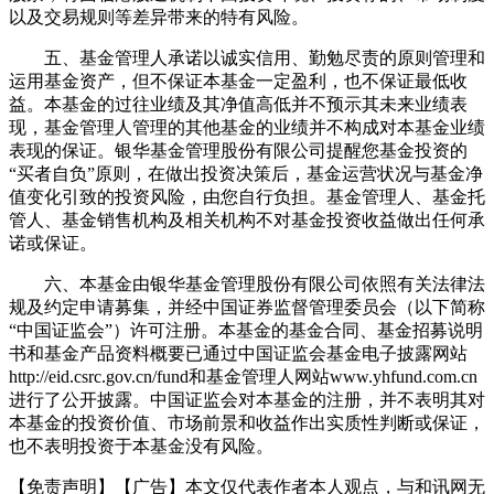
以及交易规则等差异带来的特有风险。
五、基金管理人承诺以诚实信用、勤勉尽责的原则管理和
运用基金资产，但不保证本基金一定盈利，也不保证最低收
益。本基金的过往业绩及其净值高低并不预示其未来业绩表
现，基金管理人管理的其他基金的业绩并不构成对本基金业绩
表现的保证。银华基金管理股份有限公司提醒您基金投资的
“买者自负”原则，在做出投资决策后，基金运营状况与基金净
值变化引致的投资风险，由您自行负担。基金管理人、基金托
管人、基金销售机构及相关机构不对基金投资收益做出任何承
诺或保证。
六、本基金由银华基金管理股份有限公司依照有关法律法
规及约定申请募集，并经中国证券监督管理委员会（以下简称
“中国证监会”）许可注册。本基金的基金合同、基金招募说明
书和基金产品资料概要已通过中国证监会基金电子披露网站
http://eid.csrc.gov.cn/fund和基金管理人网站www.yhfund.com.cn
进行了公开披露。中国证监会对本基金的注册，并不表明其对
本基金的投资价值、市场前景和收益作出实质性判断或保证，
也不表明投资于本基金没有风险。
【免责声明】【广告】本文仅代表作者本人观点，与和讯网无