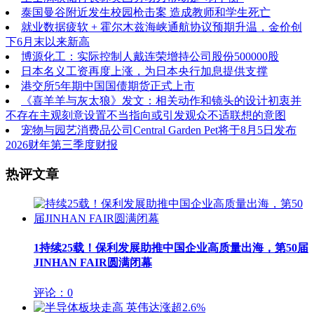
泰国曼谷附近发生校园枪击案 造成教师和学生死亡
就业数据疲软 + 霍尔木兹海峡通航协议预期升温，金价创
下6月末以来新高
博源化工：实际控制人戴连荣增持公司股份500000股
日本名义工资再度上涨，为日本央行加息提供支撑
港交所5年期中国国债期货正式上市
《喜羊羊与灰太狼》发文：相关动作和镜头的设计初衷并
不存在主观刻意设置不当指向或引发观众不适联想的意图
宠物与园艺消费品公司Central Garden Pet将于8月5日发布
2026财年第三季度财报
热评文章
1
持续25载！保利发展助推中国企业高质量出海，第50届
JINHAN FAIR圆满闭幕
评论：0