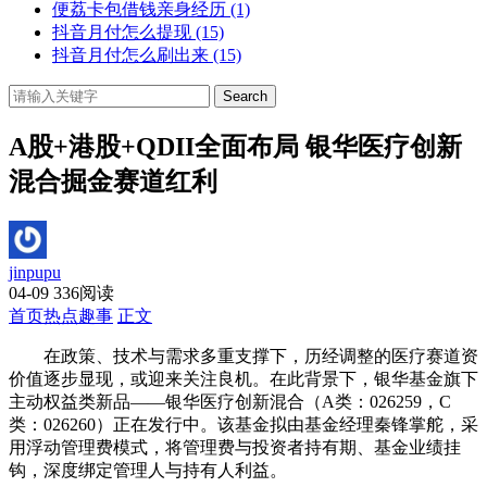
便荔卡包借钱亲身经历
(1)
抖音月付怎么提现
(15)
抖音月付怎么刷出来
(15)
Search
A股+港股+QDII全面布局 银华医疗创新
混合掘金赛道红利
jinpupu
04-09
336阅读
首页
热点趣事
正文
在政策、技术与需求多重支撑下，历经调整的医疗赛道资
价值逐步显现，或迎来关注良机。在此背景下，银华基金旗下
主动权益类新品――银华医疗创新混合（A类：026259，C
类：026260）正在发行中。该基金拟由基金经理秦锋掌舵，采
用浮动管理费模式，将管理费与投资者持有期、基金业绩挂
钩，深度绑定管理人与持有人利益。