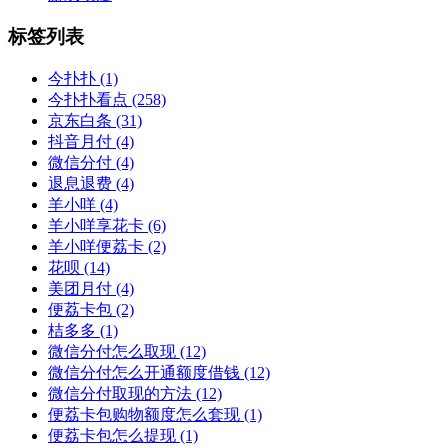
标签列表
今扑扑
(1)
今扑扑看点
(258)
京东白条
(31)
抖音月付
(4)
微信分付
(4)
退息退费
(4)
羊小咩
(4)
羊小咩享花卡
(6)
羊小咩便荔卡
(2)
花呗
(14)
美团月付
(4)
便荔卡包
(2)
桔多多
(1)
微信分付怎么取现
(12)
微信分付怎么开通额度借钱
(12)
微信分付取现的方法
(12)
便荔卡包购物额度怎么套现
(1)
便荔卡包怎么提现
(1)