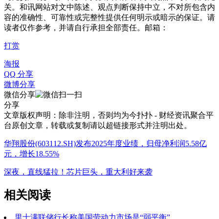
关。和讯网站对文中陈述、观点判断保持中立，不对所包含内
容的准确性、可靠性或完整性提供任何明示或暗示的保证。请
读者仅作参考，并请自行承担全部责任。邮箱：
打赏
海报
QQ 分享
微博分享
微信分享
分享
文章版权声明：除非注明，否则均为
今扑扑 - 财经资讯聚合平
台
原创文章，转载或复制请以超链接形式并注明出处。
华翔股份(603112.SH)发布2025年度业绩，归母净利润5.58亿
元，增长18.55%
深夜，直线猛拉！芯片巨头，重大利好来袭
相关阅读
里士满联储行长称美国劳动力市场是“弱平衡”