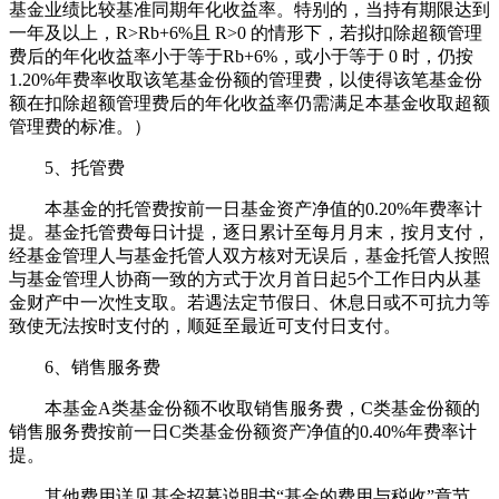
基金业绩比较基准同期年化收益率。特别的，当持有期限达到
一年及以上，R>Rb+6%且 R>0 的情形下，若拟扣除超额管理
费后的年化收益率小于等于Rb+6%，或小于等于 0 时，仍按
1.20%年费率收取该笔基金份额的管理费，以使得该笔基金份
额在扣除超额管理费后的年化收益率仍需满足本基金收取超额
管理费的标准。）
5、托管费
本基金的托管费按前一日基金资产净值的0.20%年费率计
提。基金托管费每日计提，逐日累计至每月月末，按月支付，
经基金管理人与基金托管人双方核对无误后，基金托管人按照
与基金管理人协商一致的方式于次月首日起5个工作日内从基
金财产中一次性支取。若遇法定节假日、休息日或不可抗力等
致使无法按时支付的，顺延至最近可支付日支付。
6、销售服务费
本基金A类基金份额不收取销售服务费，C类基金份额的
销售服务费按前一日C类基金份额资产净值的0.40%年费率计
提。
其他费用详见基金招募说明书“基金的费用与税收”章节。