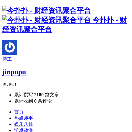
今扑扑 - 财
经资讯聚合平台
博主：
jinpupu
PUPU!
累计撰写
2180
篇文章
累计收到
0
条评论
首页
热点趣事
娱乐八卦
游戏动漫