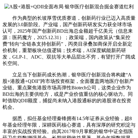
作为典型的长坡厚雪优质赛道，创新药行业已迈入高质量
发展的3.0新阶段。产业端，国产创新药研发实力获全球市场
认可，2025年国产创新药BD出海总金额超千亿美元（信息来
源：医药魔方，2025.12.31）；政策端，国内政策从“集采控
费”转向“全链条支持创新药”，丙类目录叠加商保开启全新定
价机制，重塑板块估值逻辑；技术端，AI深度赋能新药研
发，GLP-1、ADC、双抗等大单品层出不穷，有望打开广阔成
长空间。
立足当下创新药成长热潮，银华医疗创新混合将构建“A
股+港股通+QDII”跨市场投资框架，全面覆盖两地医疗创新产
业链。重点聚焦港股市场高弹性Biotech公司，这类企业作为
BD出海的主要供给方，或是产业价值重估的核心驱动力。同
时借助QDII额度，捕捉尚未纳入港股通标的的港股潜在投资
机会。
据悉，拟任基金经理秦锋拥有14.5年证券从业经验，超8
年基金经理年限，深耕医药核心赛道，具有深厚的研究积淀与
丰富的实战投资经验。由其2017年9月掌舵的银华中证全指医
药卫生指数增强基金，长期超额收益显著。基金年报数据显