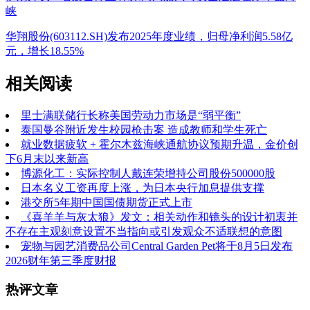
峡
华翔股份(603112.SH)发布2025年度业绩，归母净利润5.58亿
元，增长18.55%
相关阅读
里士满联储行长称美国劳动力市场是“弱平衡”
泰国曼谷附近发生校园枪击案 造成教师和学生死亡
就业数据疲软 + 霍尔木兹海峡通航协议预期升温，金价创
下6月末以来新高
博源化工：实际控制人戴连荣增持公司股份500000股
日本名义工资再度上涨，为日本央行加息提供支撑
港交所5年期中国国债期货正式上市
《喜羊羊与灰太狼》发文：相关动作和镜头的设计初衷并
不存在主观刻意设置不当指向或引发观众不适联想的意图
宠物与园艺消费品公司Central Garden Pet将于8月5日发布
2026财年第三季度财报
热评文章