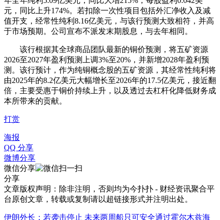
年全年纯利5.09亿美元，同比大增215%，每股盈利0.042美
元，同比上升174%。若扣除一次性项目包括外汇净收入及减
值开支，经常性纯利8.16亿美元，与该行预测大致相符，并高
于市场预期。公司宣布不派发末期股息，与去年相同。
该行根据其全球商品团队最新的铜价预测，将五矿资源
2026至2027年盈利预测上调3%至20%，并新增2028年盈利预
测。该行预计，作为纯铜概念股的五矿资源，其经常性纯利将
由2025年的8.2亿美元大幅增长至2026年的17.5亿美元，接近翻
倍，主要受惠于铜价持续上升，以及透过去杠杆化降低财务成
本所带来的贡献。
打赏
海报
QQ 分享
微博分享
微信分享
分享
文章版权声明：除非注明，否则均为
今扑扑 - 财经资讯聚合平
台
原创文章，转载或复制请以超链接形式并注明出处。
伊朗外长：若袭击停止 未来两周船只可安全通过霍尔木兹海