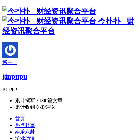
今扑扑 - 财
经资讯聚合平台
博主：
jinpupu
PUPU!
累计撰写
2180
篇文章
累计收到
0
条评论
首页
热点趣事
娱乐八卦
游戏动漫