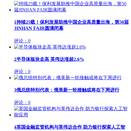
1
持续25载！保利发展助推中国企业高质量出海，第50届
JINHAN FAIR圆满闭幕
评论：0
2
半导体板块走高 英伟达涨超2.6%
评论：0
3
俄总统特别代表：俄美新一轮接触或将在下周进行
评论：0
4
英国金融监管机构与英伟达合作 助力银行探索人工智