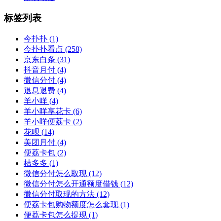
标签列表
今扑扑
(1)
今扑扑看点
(258)
京东白条
(31)
抖音月付
(4)
微信分付
(4)
退息退费
(4)
羊小咩
(4)
羊小咩享花卡
(6)
羊小咩便荔卡
(2)
花呗
(14)
美团月付
(4)
便荔卡包
(2)
桔多多
(1)
微信分付怎么取现
(12)
微信分付怎么开通额度借钱
(12)
微信分付取现的方法
(12)
便荔卡包购物额度怎么套现
(1)
便荔卡包怎么提现
(1)