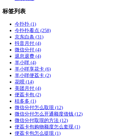
标签列表
今扑扑
(1)
今扑扑看点
(258)
京东白条
(31)
抖音月付
(4)
微信分付
(4)
退息退费
(4)
羊小咩
(4)
羊小咩享花卡
(6)
羊小咩便荔卡
(2)
花呗
(14)
美团月付
(4)
便荔卡包
(2)
桔多多
(1)
微信分付怎么取现
(12)
微信分付怎么开通额度借钱
(12)
微信分付取现的方法
(12)
便荔卡包购物额度怎么套现
(1)
便荔卡包怎么提现
(1)