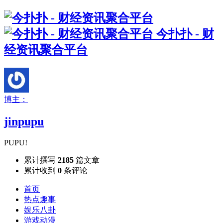
今扑扑 - 财
经资讯聚合平台
博主：
jinpupu
PUPU!
累计撰写
2185
篇文章
累计收到
0
条评论
首页
热点趣事
娱乐八卦
游戏动漫