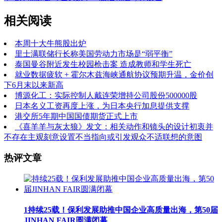
相关阅读
本周十大牛熊股出炉
里士满联储行长称美国劳动力市场是“弱平衡”
泰国曼谷附近发生校园枪击案 造成教师和学生死亡
就业数据疲软 + 霍尔木兹海峡通航协议预期升温，金价创
下6月末以来新高
博源化工：实际控制人戴连荣增持公司股份500000股
日本名义工资再度上涨，为日本央行加息提供支撑
港交所5年期中国国债期货正式上市
《喜羊羊与灰太狼》发文：相关动作和镜头的设计初衷并
不存在主观刻意设置不当指向或引发观众不适联想的意图
热评文章
1
持续25载！保利发展助推中国企业高质量出海，第50届
JINHAN FAIR圆满闭幕