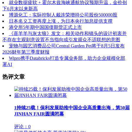
就业数据疲软 + 霍尔木兹海峡通航协议预期升温，金价创
下6月末以来新高
博源化工：实际控制人戴连荣增持公司股份500000股
日本名义工资再度上涨，为日本央行加息提供支撑
港交所5年期中国国债期货正式上市
《喜羊羊与灰太狼》发文：相关动作和镜头的设计初衷并
不存在主观刻意设置不当指向或引发观众不适联想的意图
宠物与园艺消费品公司Central Garden Pet将于8月5日发布
2026财年第三季度财报
Wipro携手Databricks打造专属业务部，助力企业规模化部
署AI
热评文章
1
持续25载！保利发展助推中国企业高质量出海，第50届
JINHAN FAIR圆满闭幕
评论：0