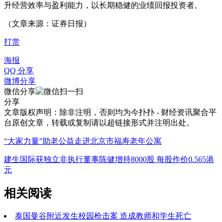
升经营效率与盈利能力，以长期稳健的业绩回报投资者。
（文章来源：证券日报）
打赏
海报
QQ 分享
微博分享
微信分享
分享
文章版权声明：除非注明，否则均为
今扑扑 - 财经资讯聚合平
台
原创文章，转载或复制请以超链接形式并注明出处。
“大家力量”助老公益走进北京市福寿老年公寓
建生国际获独立非执行董事陈健增持8000股 每股作价0.565港
元
相关阅读
泰国曼谷附近发生校园枪击案 造成教师和学生死亡