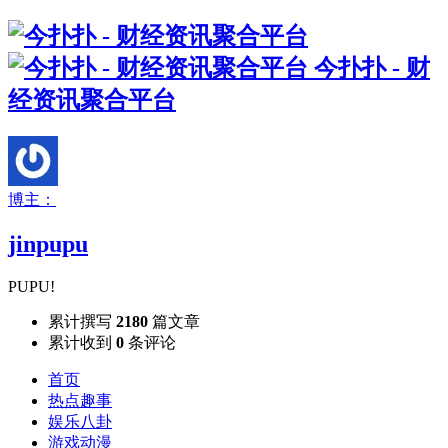
今扑扑 - 财
经资讯聚合平台
博主：
jinpupu
PUPU!
累计撰写
2180
篇文章
累计收到
0
条评论
首页
热点趣事
娱乐八卦
游戏动漫