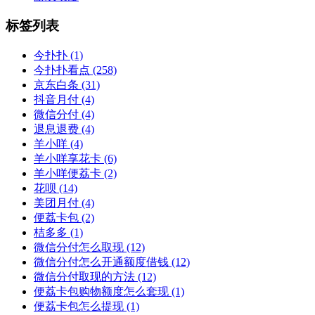
标签列表
今扑扑
(1)
今扑扑看点
(258)
京东白条
(31)
抖音月付
(4)
微信分付
(4)
退息退费
(4)
羊小咩
(4)
羊小咩享花卡
(6)
羊小咩便荔卡
(2)
花呗
(14)
美团月付
(4)
便荔卡包
(2)
桔多多
(1)
微信分付怎么取现
(12)
微信分付怎么开通额度借钱
(12)
微信分付取现的方法
(12)
便荔卡包购物额度怎么套现
(1)
便荔卡包怎么提现
(1)