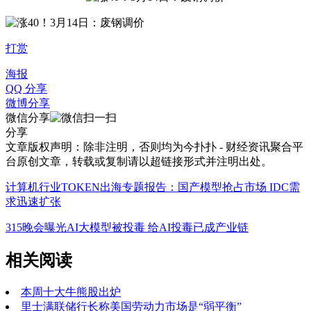
打赏
海报
QQ 分享
微博分享
微信分享
分享
文章版权声明：除非注明，否则均为
今扑扑 - 财经资讯聚合平
台
原创文章，转载或复制请以超链接形式并注明出处。
计算机行业TOKEN出海专题报告：国产模型抢占市场 IDC需
求迅速扩张
315晚会曝光AI大模型被投毒 给AI投毒已成产业链
相关阅读
本周十大牛熊股出炉
里士满联储行长称美国劳动力市场是“弱平衡”