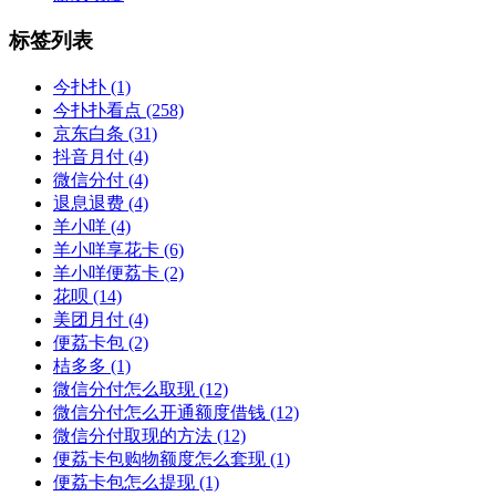
标签列表
今扑扑
(1)
今扑扑看点
(258)
京东白条
(31)
抖音月付
(4)
微信分付
(4)
退息退费
(4)
羊小咩
(4)
羊小咩享花卡
(6)
羊小咩便荔卡
(2)
花呗
(14)
美团月付
(4)
便荔卡包
(2)
桔多多
(1)
微信分付怎么取现
(12)
微信分付怎么开通额度借钱
(12)
微信分付取现的方法
(12)
便荔卡包购物额度怎么套现
(1)
便荔卡包怎么提现
(1)