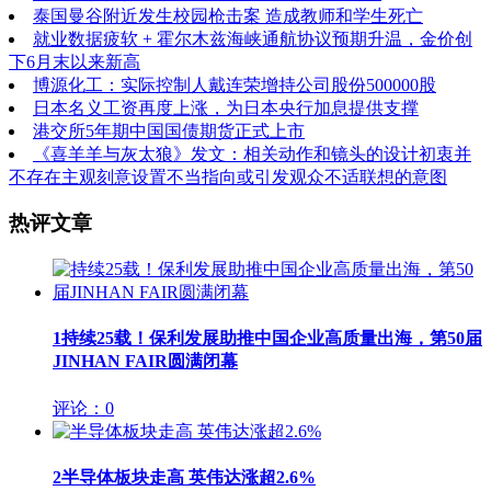
泰国曼谷附近发生校园枪击案 造成教师和学生死亡
就业数据疲软 + 霍尔木兹海峡通航协议预期升温，金价创
下6月末以来新高
博源化工：实际控制人戴连荣增持公司股份500000股
日本名义工资再度上涨，为日本央行加息提供支撑
港交所5年期中国国债期货正式上市
《喜羊羊与灰太狼》发文：相关动作和镜头的设计初衷并
不存在主观刻意设置不当指向或引发观众不适联想的意图
热评文章
1
持续25载！保利发展助推中国企业高质量出海，第50届
JINHAN FAIR圆满闭幕
评论：0
2
半导体板块走高 英伟达涨超2.6%