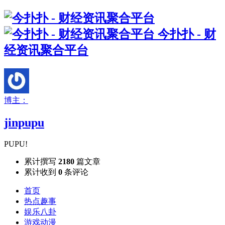
今扑扑 - 财
经资讯聚合平台
博主：
jinpupu
PUPU!
累计撰写
2180
篇文章
累计收到
0
条评论
首页
热点趣事
娱乐八卦
游戏动漫