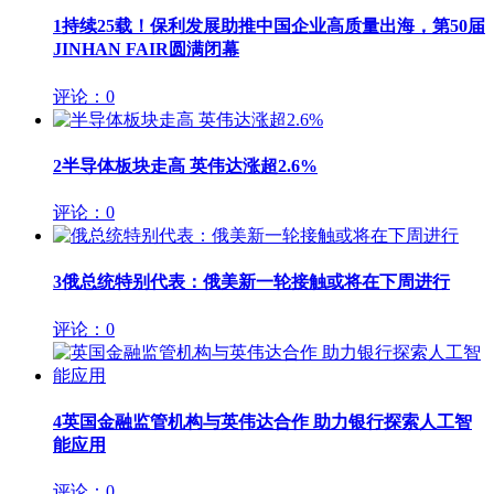
1
持续25载！保利发展助推中国企业高质量出海，第50届
JINHAN FAIR圆满闭幕
评论：0
2
半导体板块走高 英伟达涨超2.6%
评论：0
3
俄总统特别代表：俄美新一轮接触或将在下周进行
评论：0
4
英国金融监管机构与英伟达合作 助力银行探索人工智
能应用
评论：0