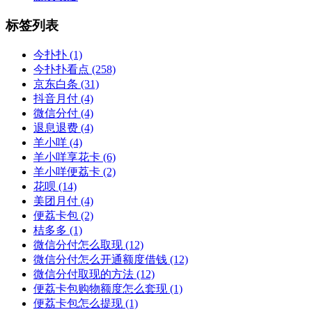
标签列表
今扑扑
(1)
今扑扑看点
(258)
京东白条
(31)
抖音月付
(4)
微信分付
(4)
退息退费
(4)
羊小咩
(4)
羊小咩享花卡
(6)
羊小咩便荔卡
(2)
花呗
(14)
美团月付
(4)
便荔卡包
(2)
桔多多
(1)
微信分付怎么取现
(12)
微信分付怎么开通额度借钱
(12)
微信分付取现的方法
(12)
便荔卡包购物额度怎么套现
(1)
便荔卡包怎么提现
(1)