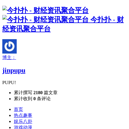
今扑扑 - 财
经资讯聚合平台
博主：
jinpupu
PUPU!
累计撰写
2180
篇文章
累计收到
0
条评论
首页
热点趣事
娱乐八卦
游戏动漫