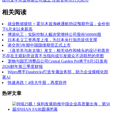
徐州龙宇木业有限公司成立 注册资本10万人民币
相关阅读
就业数据疲软 + 霍尔木兹海峡通航协议预期升温，金价创
下6月末以来新高
博源化工：实际控制人戴连荣增持公司股份500000股
日本名义工资再度上涨，为日本央行加息提供支撑
港交所5年期中国国债期货正式上市
《喜羊羊与灰太狼》发文：相关动作和镜头的设计初衷并
不存在主观刻意设置不当指向或引发观众不适联想的意图
宠物与园艺消费品公司Central Garden Pet将于8月5日发布
2026财年第三季度财报
Wipro携手Databricks打造专属业务部，助力企业规模化部
署AI
快速杀跌！4倍大牛股，再度跌停
热评文章