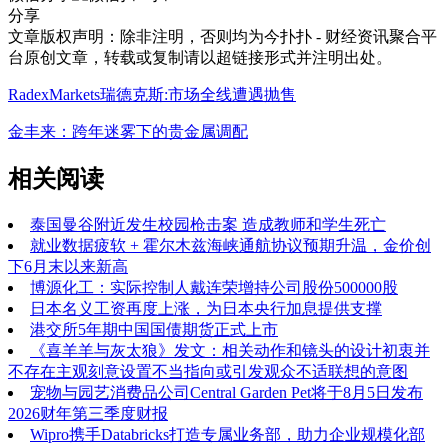
分享
文章版权声明：除非注明，否则均为
今扑扑 - 财经资讯聚合平
台
原创文章，转载或复制请以超链接形式并注明出处。
RadexMarkets瑞德克斯:市场全线遭遇抛售
金丰来：跨年迷雾下的贵金属调配
相关阅读
泰国曼谷附近发生校园枪击案 造成教师和学生死亡
就业数据疲软 + 霍尔木兹海峡通航协议预期升温，金价创
下6月末以来新高
博源化工：实际控制人戴连荣增持公司股份500000股
日本名义工资再度上涨，为日本央行加息提供支撑
港交所5年期中国国债期货正式上市
《喜羊羊与灰太狼》发文：相关动作和镜头的设计初衷并
不存在主观刻意设置不当指向或引发观众不适联想的意图
宠物与园艺消费品公司Central Garden Pet将于8月5日发布
2026财年第三季度财报
Wipro携手Databricks打造专属业务部，助力企业规模化部