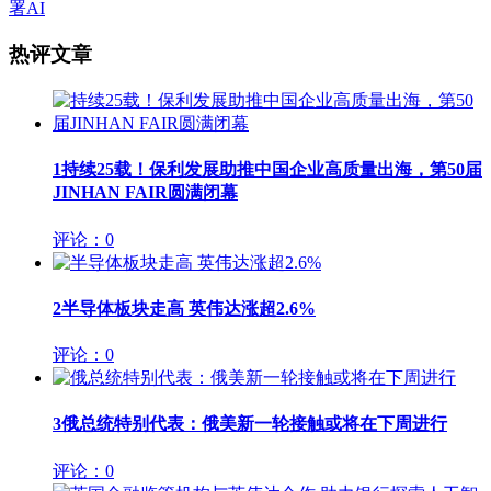
署AI
热评文章
1
持续25载！保利发展助推中国企业高质量出海，第50届
JINHAN FAIR圆满闭幕
评论：0
2
半导体板块走高 英伟达涨超2.6%
评论：0
3
俄总统特别代表：俄美新一轮接触或将在下周进行
评论：0