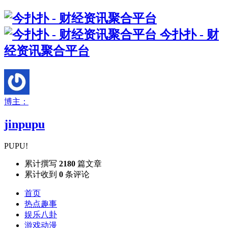
今扑扑 - 财
经资讯聚合平台
博主：
jinpupu
PUPU!
累计撰写
2180
篇文章
累计收到
0
条评论
首页
热点趣事
娱乐八卦
游戏动漫