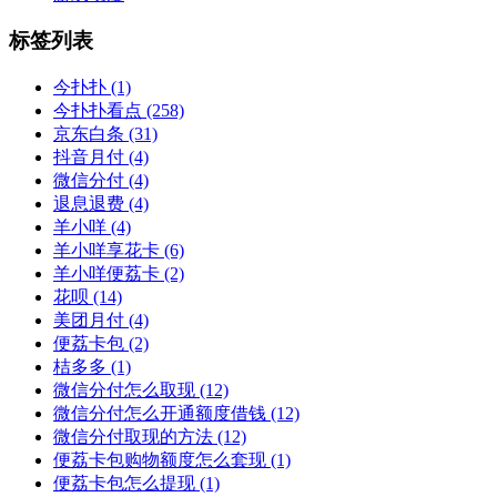
标签列表
今扑扑
(1)
今扑扑看点
(258)
京东白条
(31)
抖音月付
(4)
微信分付
(4)
退息退费
(4)
羊小咩
(4)
羊小咩享花卡
(6)
羊小咩便荔卡
(2)
花呗
(14)
美团月付
(4)
便荔卡包
(2)
桔多多
(1)
微信分付怎么取现
(12)
微信分付怎么开通额度借钱
(12)
微信分付取现的方法
(12)
便荔卡包购物额度怎么套现
(1)
便荔卡包怎么提现
(1)