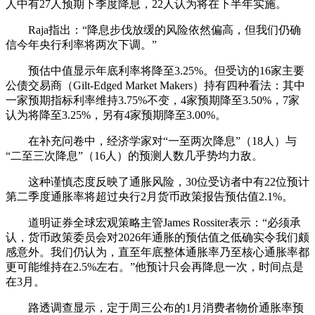
人中有27人预期下季度降息，22人认为将在下半年实施。
Raja指出：“降息步伐放缓的风险依然偏高，但我们仍确
信今年央行利率将两次下调。”
预估中值显示年底利率将降至3.25%。但受访的16家主要
公债交易商（Gilt-Edged Market Makers）持有四种看法：其中
一家预期指标利率维持3.75%不变，4家预期降至3.50%，7家
认为将降至3.25%，另有4家预期降至3.00%。
在补充问卷中，经济学家对“一至两次降息”（18人）与
“二至三次降息”（16人）的预测人数几乎势均力敌。
这种谨慎态度反映了通胀风险，30位受访者中有22位预计
第二季度通胀率将超过央行2月货币政策报告预估值2.1%。
道明证券全球宏观策略主管James Rossiter表示：“必须承
认，货币政策委员会对2026年通胀的预估值之低确实令我们颇
感意外。我们仍认为，直至年底整体通胀率乃至核心通胀率都
更可能维持在2.5%左右。”他预计只会再降息一次，时间点是
在3月。
路透调查显示，定于周三公布的1月消费者物价通胀率预