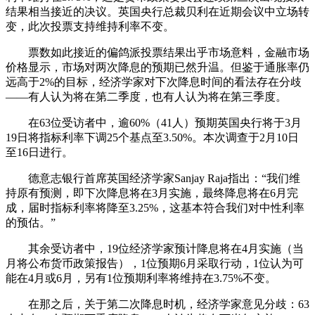
结果相当接近的决议。英国央行总裁贝利在近期会议中立场转
变，此次投票支持维持利率不变。
票数如此接近的偏鸽派投票结果出乎市场意料，金融市场
价格显示，市场对两次降息的预期已然升温。但鉴于通胀率仍
远高于2%的目标，经济学家对下次降息时间的看法存在分歧
——有人认为将在第二季度，也有人认为将在第三季度。
在63位受访者中，逾60%（41人）预期英国央行将于3月
19日将指标利率下调25个基点至3.50%。本次调查于2月10日
至16日进行。
德意志银行首席英国经济学家Sanjay Raja指出：“我们维
持原有预测，即下次降息将在3月实施，最终降息将在6月完
成，届时指标利率将降至3.25%，这基本符合我们对中性利率
的预估。”
其余受访者中，19位经济学家预计降息将在4月实施（当
月将公布货币政策报告），1位预期6月采取行动，1位认为可
能在4月或6月，另有1位预期利率将维持在3.75%不变。
在那之后，关于第二次降息时机，经济学家意见分歧：63