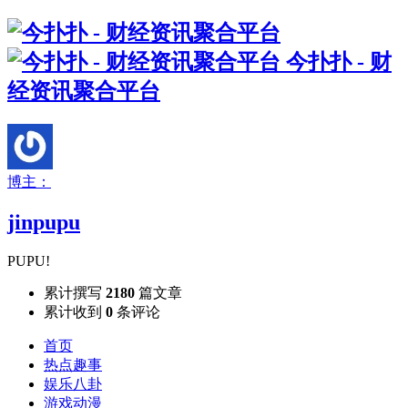
今扑扑 - 财
经资讯聚合平台
博主：
jinpupu
PUPU!
累计撰写
2180
篇文章
累计收到
0
条评论
首页
热点趣事
娱乐八卦
游戏动漫