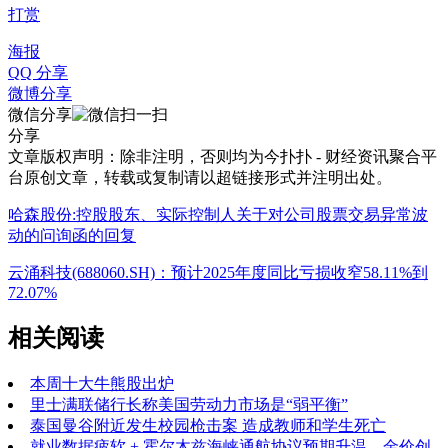
打赏
海报
QQ 分享
微博分享
微信分享
分享
文章版权声明：除非注明，否则均为
今扑扑 - 财经资讯聚合平
台
原创文章，转载或复制请以超链接形式并注明出处。
哈森股份:控股股东、实际控制人关于对公司股票交易异常波
动的问询函的回复
云涌科技(688060.SH)：预计2025年度同比亏损收窄58.11%到
72.07%
相关阅读
本周十大牛熊股出炉
里士满联储行长称美国劳动力市场是“弱平衡”
泰国曼谷附近发生校园枪击案 造成教师和学生死亡
就业数据疲软 + 霍尔木兹海峡通航协议预期升温，金价创