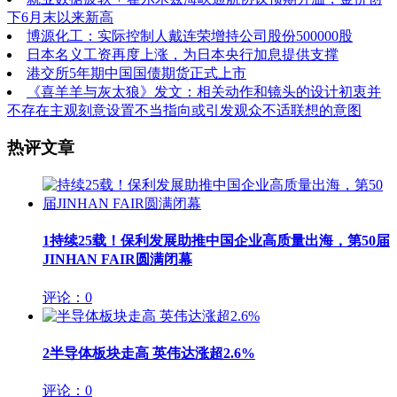
下6月末以来新高
博源化工：实际控制人戴连荣增持公司股份500000股
日本名义工资再度上涨，为日本央行加息提供支撑
港交所5年期中国国债期货正式上市
《喜羊羊与灰太狼》发文：相关动作和镜头的设计初衷并
不存在主观刻意设置不当指向或引发观众不适联想的意图
热评文章
1
持续25载！保利发展助推中国企业高质量出海，第50届
JINHAN FAIR圆满闭幕
评论：0
2
半导体板块走高 英伟达涨超2.6%
评论：0