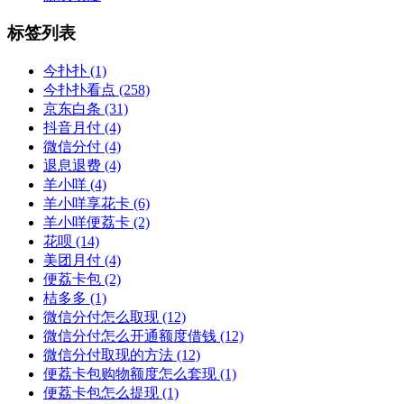
标签列表
今扑扑
(1)
今扑扑看点
(258)
京东白条
(31)
抖音月付
(4)
微信分付
(4)
退息退费
(4)
羊小咩
(4)
羊小咩享花卡
(6)
羊小咩便荔卡
(2)
花呗
(14)
美团月付
(4)
便荔卡包
(2)
桔多多
(1)
微信分付怎么取现
(12)
微信分付怎么开通额度借钱
(12)
微信分付取现的方法
(12)
便荔卡包购物额度怎么套现
(1)
便荔卡包怎么提现
(1)