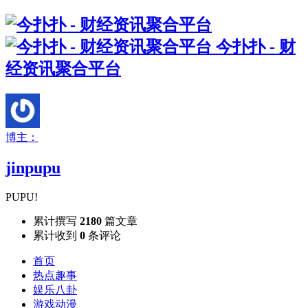
今扑扑 - 财
经资讯聚合平台
博主：
jinpupu
PUPU!
累计撰写
2180
篇文章
累计收到
0
条评论
首页
热点趣事
娱乐八卦
游戏动漫