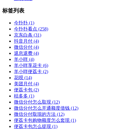
标签列表
今扑扑
(1)
今扑扑看点
(258)
京东白条
(31)
抖音月付
(4)
微信分付
(4)
退息退费
(4)
羊小咩
(4)
羊小咩享花卡
(6)
羊小咩便荔卡
(2)
花呗
(14)
美团月付
(4)
便荔卡包
(2)
桔多多
(1)
微信分付怎么取现
(12)
微信分付怎么开通额度借钱
(12)
微信分付取现的方法
(12)
便荔卡包购物额度怎么套现
(1)
便荔卡包怎么提现
(1)