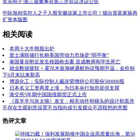
奕东电子:第三届董事会第三次会议决议公告
中际旭创实控人之子入股安徽这家上市公司！烟台首富家族再
扩资本版图
相关阅读
本周十大牛熊股出炉
里士满联储行长称美国劳动力市场是“弱平衡”
泰国曼谷附近发生校园枪击案 造成教师和学生死亡
就业数据疲软 + 霍尔木兹海峡通航协议预期升温，金价创
下6月末以来新高
博源化工：实际控制人戴连荣增持公司股份500000股
日本名义工资再度上涨，为日本央行加息提供支撑
港交所5年期中国国债期货正式上市
《喜羊羊与灰太狼》发文：相关动作和镜头的设计初衷并
不存在主观刻意设置不当指向或引发观众不适联想的意图
热评文章