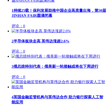
1
持续25载！保利发展助推中国企业高质量出海，第50届
JINHAN FAIR圆满闭幕
评论：0
2
半导体板块走高 英伟达涨超2.6%
评论：0
3
俄总统特别代表：俄美新一轮接触或将在下周进行
评论：0
4
英国金融监管机构与英伟达合作 助力银行探索人工智
能应用