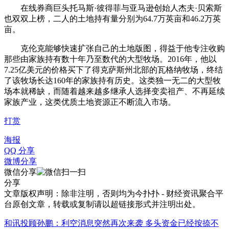
在线券商巨头托马斯·彼得菲与亚马逊创始人杰夫·贝索斯
也双双上榜，二人的土地持有量分别为64.7万英亩和46.2万英
亩。
克伦克能够快速扩张自己的土地版图，得益于他专注收购
那些由家族持有数十年乃至数代的大型牧场。2016年，他以
7.25亿美元的价格买下了得克萨斯州北部的瓦格纳牧场，终结
了该牧场长达160年的家族持有历史。这类独一无二的大型牧
场本就稀缺，而随着越来越多继承人选择变卖祖产、不再延续
家族产业，这类优质土地资源正不断流入市场。
打赏
海报
QQ 分享
微博分享
微信分享
分享
文章版权声明：除非注明，否则均为
今扑扑 - 财经资讯聚合平
台
原创文章，转载或复制请以超链接形式并注明出处。
和讯投顾孙鹏：利空消息突然再次来袭 多头资金已经按捺不