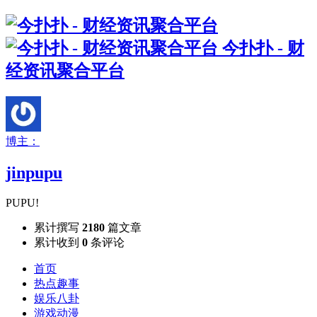
今扑扑 - 财
经资讯聚合平台
博主：
jinpupu
PUPU!
累计撰写
2180
篇文章
累计收到
0
条评论
首页
热点趣事
娱乐八卦
游戏动漫