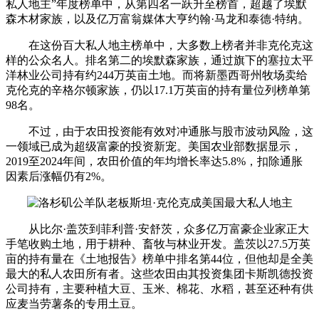
私人地主”年度榜单中，从第四名一跃升至榜首，超越了埃默
森木材家族，以及亿万富翁媒体大亨约翰·马龙和泰德·特纳。
在这份百大私人地主榜单中，大多数上榜者并非克伦克这
样的公众名人。排名第二的埃默森家族，通过旗下的塞拉太平
洋林业公司持有约244万英亩土地。而将新墨西哥州牧场卖给
克伦克的辛格尔顿家族，仍以17.1万英亩的持有量位列榜单第
98名。
不过，由于农田投资能有效对冲通胀与股市波动风险，这
一领域已成为超级富豪的投资新宠。美国农业部数据显示，
2019至2024年间，农田价值的年均增长率达5.8%，扣除通胀
因素后涨幅仍有2%。
从比尔·盖茨到菲利普·安舒茨，众多亿万富豪企业家正大
手笔收购土地，用于耕种、畜牧与林业开发。盖茨以27.5万英
亩的持有量在《土地报告》榜单中排名第44位，但他却是全美
最大的私人农田所有者。这些农田由其投资集团卡斯凯德投资
公司持有，主要种植大豆、玉米、棉花、水稻，甚至还种有供
应麦当劳薯条的专用土豆。