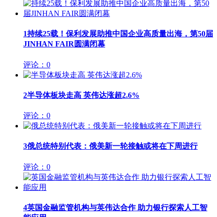
1
持续25载！保利发展助推中国企业高质量出海，第50届
JINHAN FAIR圆满闭幕
评论：0
2
半导体板块走高 英伟达涨超2.6%
评论：0
3
俄总统特别代表：俄美新一轮接触或将在下周进行
评论：0
4
英国金融监管机构与英伟达合作 助力银行探索人工智