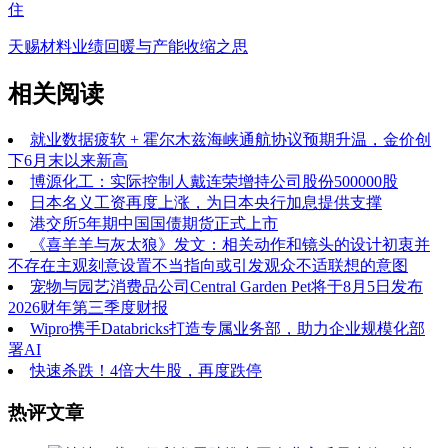
住
天赐材料业绩回暖与产能收缩之思
相关阅读
就业数据疲软 + 霍尔木兹海峡通航协议预期升温，金价创
下6月末以来新高
博源化工：实际控制人戴连荣增持公司股份500000股
日本名义工资再度上涨，为日本央行加息提供支撑
港交所5年期中国国债期货正式上市
《喜羊羊与灰太狼》发文：相关动作和镜头的设计初衷并
不存在主观刻意设置不当指向或引发观众不适联想的意图
宠物与园艺消费品公司Central Garden Pet将于8月5日发布
2026财年第三季度财报
Wipro携手Databricks打造专属业务部，助力企业规模化部
署AI
快速杀跌！4倍大牛股，再度跌停
热评文章