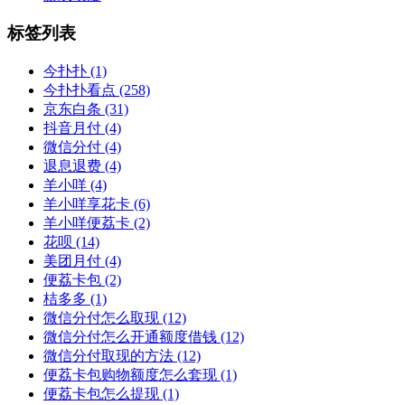
标签列表
今扑扑
(1)
今扑扑看点
(258)
京东白条
(31)
抖音月付
(4)
微信分付
(4)
退息退费
(4)
羊小咩
(4)
羊小咩享花卡
(6)
羊小咩便荔卡
(2)
花呗
(14)
美团月付
(4)
便荔卡包
(2)
桔多多
(1)
微信分付怎么取现
(12)
微信分付怎么开通额度借钱
(12)
微信分付取现的方法
(12)
便荔卡包购物额度怎么套现
(1)
便荔卡包怎么提现
(1)