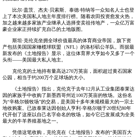
比尔·盖茨、杰夫·贝索斯、泰德·特纳等一众知名人士也登
上了本次美国私人地主年度排行榜。随着农田投资愈发火热，
加之越来越多家族产业继承人选择变卖祖传地产，一众亿万富
豪企业家正持续扩充自己的土地版图。
斯坦·克伦克坐拥全球价值最高的体育商业帝国，旗下资
产包括美国国家橄榄球联盟（NFL）的洛杉矶公羊队。而据最
新发布的《土地报告》显示，这位体育界大亨如今又多了一个
头衔——美国最大私人地主。
克伦克的土地持有量高达270万英亩，面积超过黄石国家
公园，相当于约200万个足球场的大小。
《土地报告》指出，克伦克于去年12月从工业集团泰莱达
因的家族手中收购了新墨西哥州近100万英亩的牧场。这份名
为“辛格尔顿牧场”的交易，是美国十多年来规模最大的一宗土
地收购案。已故泰莱达因创始人亨利·辛格尔顿于20世纪80年
代开创了这座以自己名字命名的牧场，如今它已发展成为全美
最大的牛羊养殖基地之一。
凭借这笔收购，克伦克在《土地报告》发布的“美国百大