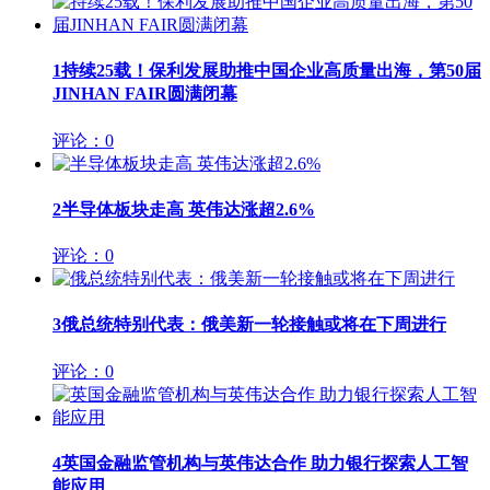
1
持续25载！保利发展助推中国企业高质量出海，第50届
JINHAN FAIR圆满闭幕
评论：0
2
半导体板块走高 英伟达涨超2.6%
评论：0
3
俄总统特别代表：俄美新一轮接触或将在下周进行
评论：0
4
英国金融监管机构与英伟达合作 助力银行探索人工智
能应用