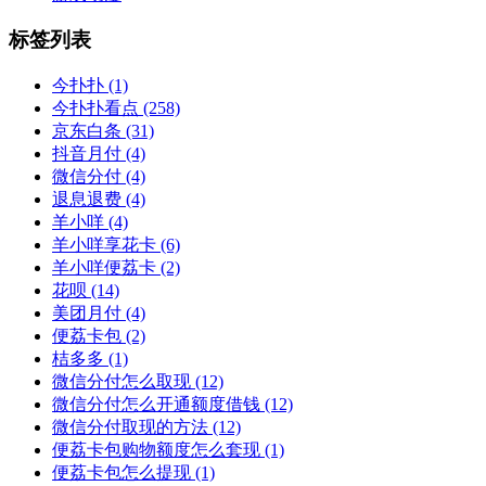
标签列表
今扑扑
(1)
今扑扑看点
(258)
京东白条
(31)
抖音月付
(4)
微信分付
(4)
退息退费
(4)
羊小咩
(4)
羊小咩享花卡
(6)
羊小咩便荔卡
(2)
花呗
(14)
美团月付
(4)
便荔卡包
(2)
桔多多
(1)
微信分付怎么取现
(12)
微信分付怎么开通额度借钱
(12)
微信分付取现的方法
(12)
便荔卡包购物额度怎么套现
(1)
便荔卡包怎么提现
(1)