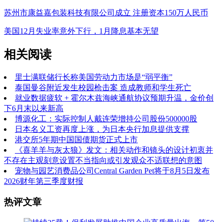
苏州市康益嘉包装科技有限公司成立 注册资本150万人民币
美国12月失业率意外下行，1月降息基本无望
相关阅读
里士满联储行长称美国劳动力市场是“弱平衡”
泰国曼谷附近发生校园枪击案 造成教师和学生死亡
就业数据疲软 + 霍尔木兹海峡通航协议预期升温，金价创
下6月末以来新高
博源化工：实际控制人戴连荣增持公司股份500000股
日本名义工资再度上涨，为日本央行加息提供支撑
港交所5年期中国国债期货正式上市
《喜羊羊与灰太狼》发文：相关动作和镜头的设计初衷并
不存在主观刻意设置不当指向或引发观众不适联想的意图
宠物与园艺消费品公司Central Garden Pet将于8月5日发布
2026财年第三季度财报
热评文章