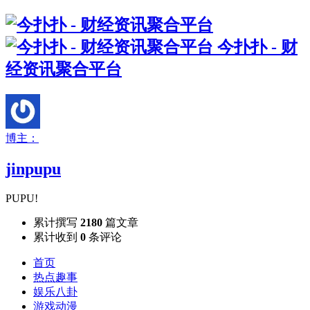
今扑扑 - 财
经资讯聚合平台
博主：
jinpupu
PUPU!
累计撰写
2180
篇文章
累计收到
0
条评论
首页
热点趣事
娱乐八卦
游戏动漫