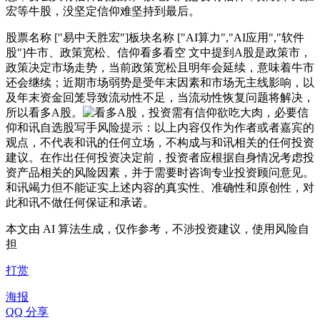
宏等牛股，没坚定信仰难坚持到最后。
股票名称 ["易中天胜宏"]板块名称 ["AI算力","AI应用","软件
股"]牛市、政策宽松、信仰看多看空 文中提到A股是政策市，
政策决定市场走势，当前政策宽松且明年会延续，意味着牛市
还会继续；近期市场弱势是受年末因素和市场无主线影响，以
及年末资金回笼导致流动性不足，当流动性恢复问题将解决，
所以看多A股。
欲吃大肉，必要信
仰和讯自选股写手风险提示：以上内容仅作为作者或者嘉宾的
观点，不代表和讯的任何立场，不构成与和讯相关的任何投资
建议。在作出任何投资决定前，投资者应根据自身情况考虑投
资产品相关的风险因素，并于需要时咨询专业投资顾问意见。
和讯竭力但不能证实上述内容的真实性、准确性和原创性，对
此和讯不做任何保证和承诺。
本文由 AI 算法生成，仅作参考，不涉投资建议，使用风险自
担
打赏
海报
QQ 分享