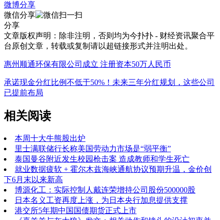
微博分享
微信分享
分享
文章版权声明：除非注明，否则均为
今扑扑 - 财经资讯聚合平
台
原创文章，转载或复制请以超链接形式并注明出处。
惠州顺通环保有限公司成立 注册资本50万人民币
承诺现金分红比例不低于50%！未来三年分红规划，这些公司
已提前布局
相关阅读
本周十大牛熊股出炉
里士满联储行长称美国劳动力市场是“弱平衡”
泰国曼谷附近发生校园枪击案 造成教师和学生死亡
就业数据疲软 + 霍尔木兹海峡通航协议预期升温，金价创
下6月末以来新高
博源化工：实际控制人戴连荣增持公司股份500000股
日本名义工资再度上涨，为日本央行加息提供支撑
港交所5年期中国国债期货正式上市