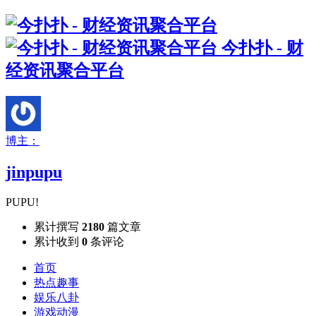
今扑扑 - 财
经资讯聚合平台
博主：
jinpupu
PUPU!
累计撰写
2180
篇文章
累计收到
0
条评论
首页
热点趣事
娱乐八卦
游戏动漫