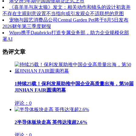
港交所5年期中国国债期货正式上市
《喜羊羊与灰太狼》发文：相关动作和镜头的设计初衷并
不存在主观刻意设置不当指向或引发观众不适联想的意图
宠物与园艺消费品公司Central Garden Pet将于8月5日发布
2026财年第三季度财报
Wipro携手Databricks打造专属业务部，助力企业规模化部
署AI
热评文章
1
持续25载！保利发展助推中国企业高质量出海，第50届
JINHAN FAIR圆满闭幕
评论：0
2
半导体板块走高 英伟达涨超2.6%
评论：0