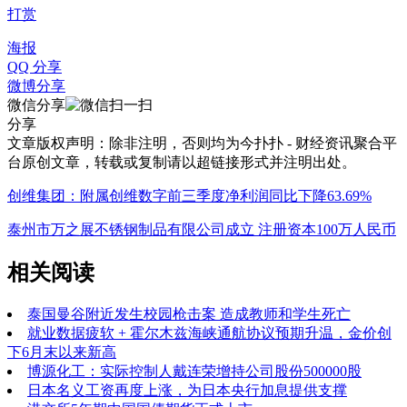
打赏
海报
QQ 分享
微博分享
微信分享
分享
文章版权声明：除非注明，否则均为
今扑扑 - 财经资讯聚合平
台
原创文章，转载或复制请以超链接形式并注明出处。
创维集团：附属创维数字前三季度净利润同比下降63.69%
泰州市万之展不锈钢制品有限公司成立 注册资本100万人民币
相关阅读
泰国曼谷附近发生校园枪击案 造成教师和学生死亡
就业数据疲软 + 霍尔木兹海峡通航协议预期升温，金价创
下6月末以来新高
博源化工：实际控制人戴连荣增持公司股份500000股
日本名义工资再度上涨，为日本央行加息提供支撑