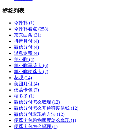
标签列表
今扑扑
(1)
今扑扑看点
(258)
京东白条
(31)
抖音月付
(4)
微信分付
(4)
退息退费
(4)
羊小咩
(4)
羊小咩享花卡
(6)
羊小咩便荔卡
(2)
花呗
(14)
美团月付
(4)
便荔卡包
(2)
桔多多
(1)
微信分付怎么取现
(12)
微信分付怎么开通额度借钱
(12)
微信分付取现的方法
(12)
便荔卡包购物额度怎么套现
(1)
便荔卡包怎么提现
(1)