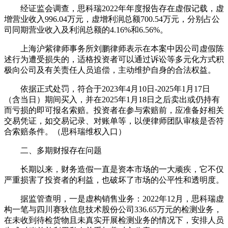
经证监会调查，思科瑞2022年年度报告存在虚假记载，虚
增营业收入996.04万元，虚增利润总额700.54万元，分别占公
司同期营业收入及利润总额的4.16%和6.56%。
上海沪紫律师事务所刘鹏律师表示在本案中因公司虚假陈
述行为遭受损失的，适格投资者可以通过诉讼等多元化方式积
极向公司及有关责任人员追偿，主动维护自身的合法权益。
依据正式处罚，符合于2023年4月10日-2025年1月17日
（含当日）期间买入，并在2025年1月18日之后卖出或仍持有
而亏损的即可报名索赔。投资者在参与索赔前，应准备好相关
交易凭证，如交易记录、对账单等，以便律师团队审核是否符
合索赔条件。（思科瑞维权入口）
二、多期财报存在问题
长期以来，财务造假一直是资本市场的一大顽疾，它不仅
严重损害了投资者的利益，也破坏了市场的公平性和透明度。
据监管查明，一是虚构销售业务：2022年12月，思科瑞虚
构一笔与四川赛狄信息技术股份公司336.65万元的检测业务，
在未收到待检货物且未真实开展检测业务的情况下，安排人员