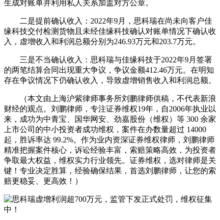
生成对账单并利用私人关系加盖对方公章。
二是提前确认收入：2022年9月，思科瑞在尚未向客户佳
缘科技交付检测货物且未经佳缘科技确认对账单情况下确认收
入，虚增收入和利润总额分别为246.93万元和203.7万元。
三是不当确认收入：思科瑞与佳缘科技于2022年9月签署
的两笔结算合同出现重大争议，争议金额412.46万元。在明知
存在争议情况下仍确认收入，导致虚增销售收入和利润总额。
（本文由上海沪紫律师事务所刘鹏律师供稿，不代表新浪
财经的观点。刘鹏律师，专注证券维权19年，自2006年执业以
来，成功为中青宝、国华网安、劲嘉股份（维权）等 300 余家
上市公司的中小投资者成功维权，案件在办数量超过 14000
起，胜诉率达 99.2%。作为业内资深证券维权律师，刘鹏律师
精准把握案件核心，诉讼经验丰富，索赔策略高效，为投资者
争取最大权益，维权实力行业领先。证券维权，选对律师是关
键！专业决定胜算，经验确保结果，首选刘鹏律师，让您的索
赔更稳妥、更高效！）