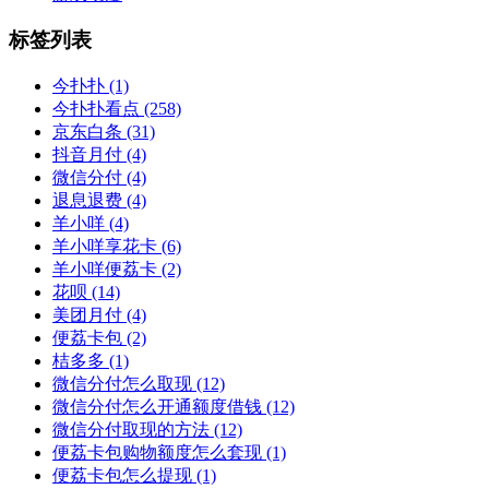
标签列表
今扑扑
(1)
今扑扑看点
(258)
京东白条
(31)
抖音月付
(4)
微信分付
(4)
退息退费
(4)
羊小咩
(4)
羊小咩享花卡
(6)
羊小咩便荔卡
(2)
花呗
(14)
美团月付
(4)
便荔卡包
(2)
桔多多
(1)
微信分付怎么取现
(12)
微信分付怎么开通额度借钱
(12)
微信分付取现的方法
(12)
便荔卡包购物额度怎么套现
(1)
便荔卡包怎么提现
(1)