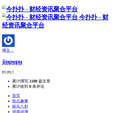
今扑扑 - 财
经资讯聚合平台
博主：
jinpupu
PUPU!
累计撰写
2180
篇文章
累计收到
0
条评论
首页
热点趣事
娱乐八卦
游戏动漫