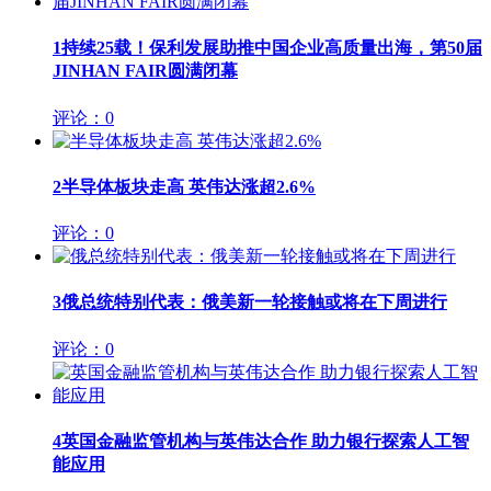
1
持续25载！保利发展助推中国企业高质量出海，第50届
JINHAN FAIR圆满闭幕
评论：0
2
半导体板块走高 英伟达涨超2.6%
评论：0
3
俄总统特别代表：俄美新一轮接触或将在下周进行
评论：0
4
英国金融监管机构与英伟达合作 助力银行探索人工智
能应用