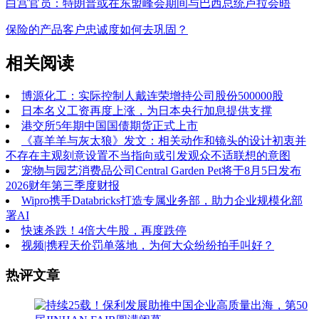
白宫官员：特朗普或在东盟峰会期间与巴西总统卢拉会晤
保险的产品客户忠诚度如何去巩固？
相关阅读
博源化工：实际控制人戴连荣增持公司股份500000股
日本名义工资再度上涨，为日本央行加息提供支撑
港交所5年期中国国债期货正式上市
《喜羊羊与灰太狼》发文：相关动作和镜头的设计初衷并
不存在主观刻意设置不当指向或引发观众不适联想的意图
宠物与园艺消费品公司Central Garden Pet将于8月5日发布
2026财年第三季度财报
Wipro携手Databricks打造专属业务部，助力企业规模化部
署AI
快速杀跌！4倍大牛股，再度跌停
视频|携程天价罚单落地，为何大众纷纷拍手叫好？
热评文章