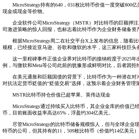
MicroStrategy持有的640，031枚比特币价值一度
现金或现金等价物。
企业软件公司MicroStrategy（MSTR）对比特币
司激进策略的惊人回报，也标志着比特币作为企业财务储备资
根据MicroStrategy周二在社交平台X上发布的信息，随
规模，已经接近亚马逊、谷歌和微软的水平，这三家科技巨头各自
这一里程碑事件正值企业界对比特币的接纳程度于2025年出现爆
例，与微软和Meta等公司此前的犹豫形成鲜明对比，后者因
在美元通胀和巨额国债的背景下，比特币作为一种潜在对冲
对抗法定货币贬值的“贬值交易”选择，这预示着企业财务管理
MSTR比特币持仓价值已超苹果、英伟达现金
MicroStrategy通过持续买入比特币，其企业金库的价值
币，目前账面收益率高达65%，浮盈约304亿美元。
尽管MicroStrategy的比特币储备规模惊人，但与全球
特币的公司，但其持有的11，509枚比特币（价值约14亿美元