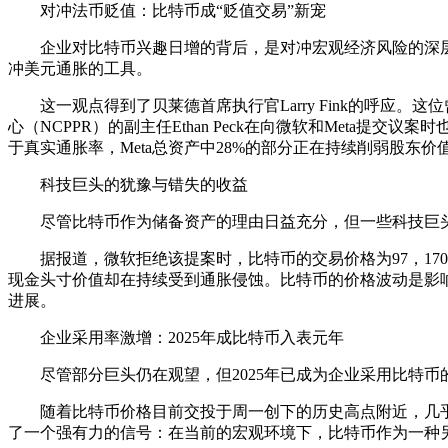
对冲法币贬值：比特币成“贬值交易”新宠
企业对比特币兴趣日增的背后，是对冲宏观经济风险的深层动
冲美元通胀的工具。
这一观点得到了贝莱德首席执行官Larry Fink的呼应。
心（NCPPR）的副主任Ethan Peck在向微软和Meta
于真实通胀率，Meta总资产中28%的部分正在持续削弱股东价值
科技巨头的犹豫与错失的收益
尽管比特币作为储备资产的理由日益充分，但一些科技巨头仍持
据报道，微软拒绝该提案时，比特币的交易价格为97，170美
现金头寸价值却在持续受到通胀侵蚀。比特币的价格波动是影响
进展。
企业采用率激增：2025年成比特币入表元年
尽管部分巨头仍在观望，但2025年已成为企业采用比特币的
随着比特币价格目前交投于周一创下的历史高点附近，几乎所有持
了一个强有力的信号：在当前的宏观环境下，比特币作为一种