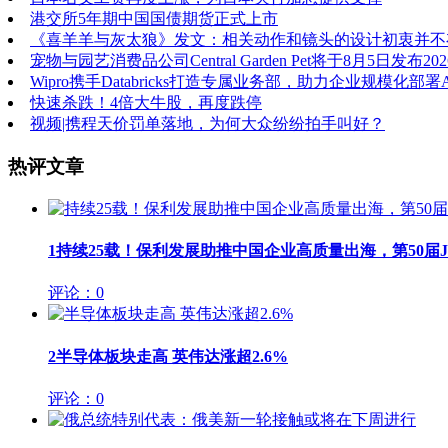
港交所5年期中国国债期货正式上市
《喜羊羊与灰太狼》发文：相关动作和镜头的设计初衷并不
宠物与园艺消费品公司Central Garden Pet将于8月5日发布
Wipro携手Databricks打造专属业务部，助力企业规模化部署A
快速杀跌！4倍大牛股，再度跌停
视频|携程天价罚单落地，为何大众纷纷拍手叫好？
热评文章
1
持续25载！保利发展助推中国企业高质量出海，第50届JIN
评论：0
2
半导体板块走高 英伟达涨超2.6%
评论：0