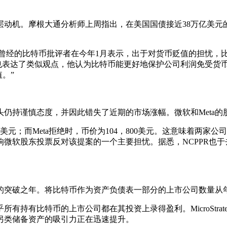
机。摩根大通分析师上周指出，在美国国债接近38万亿美元的
这位曾经的比特币批评者在今年1月表示，出于对货币贬值的担忧，
提交议案时也表达了类似观点，他认为比特币能更好地保护公司利润免受
。”
谨慎态度，并因此错失了近期的市场涨幅。微软和Meta的股
元；而Meta拒绝时，币价为104，800美元。这意味着两家
微软股东投票反对该提案的一个主要担忧。据悉，NCPPR也于
突破之年。将比特币作为资产负债表一部分的上市公司数量从年初
有比特币的上市公司都在其投资上录得盈利。MicroStrat
另类储备资产的吸引力正在迅速提升。