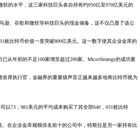
和微软的水平，这三家科技巨头各自持有约950亿至970亿美元的
逼近亚马逊、谷歌和微软等科技巨头的现金储备，这不仅凸显了该公
，031枚比特币价值一度突破800亿美元。这一数字使其企业金库的
足100家增至超过200家。MicroStrategy的成功案
首席执行官，金融界的重量级声音正越来越多地将比特币视为
以73，981美元的平均成本购买了其全部640，031枚比特
仍有距离。在企业金库规模排名前十的公司中，特斯拉是另一家持有比