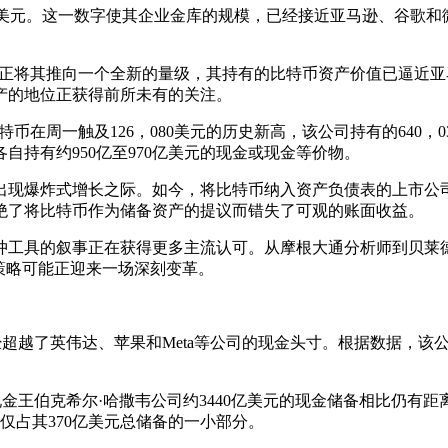
突破800亿美元。这一数字使其企业金库的规模，已经接近亚马逊、谷歌
的巨额押注正将其推向一个全新的量级，其持有的比特币资产价值已
产的地位正获得前所未有的关注。
着比特币在周一触及126，080美元的历史新高，该公司持有的640
持有约950亿至970亿美元的现金或现金等价物。
炸式增长之际。如今，将比特币纳入资产负债表的上市公司已从年初的不
拒绝了将比特币作为储备资产的提议而错失了可观的账面收益。
工具的叙事正在获得更多主流认可。从摩根大通分析师到贝莱德
策略可能正迎来一场深刻变革。
已经超越了英伟达、苹果和Meta等公司的现金头寸。根据数据，该公司
企业现金王伯克希尔·哈撒韦公司约3440亿美元的现金储备相比
）仅占其370亿美元总储备的一小部分。