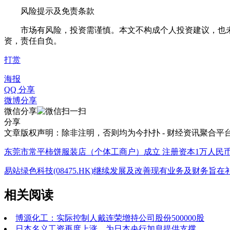
风险提示及免责条款
市场有风险，投资需谨慎。本文不构成个人投资建议，也未
资，责任自负。
打赏
海报
QQ 分享
微博分享
微信分享
分享
文章版权声明：除非注明，否则均为
今扑扑 - 财经资讯聚合平
东莞市常平柿饼服装店（个体工商户）成立 注册资本1万人民
易站绿色科技(08475.HK)继续发展及改善现有业务及财务旨
相关阅读
博源化工：实际控制人戴连荣增持公司股份500000股
日本名义工资再度上涨，为日本央行加息提供支撑