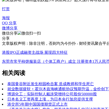
打赏
海报
QQ 分享
微博分享
微信分享
分享
文章版权声明：除非注明，否则均为
今扑扑 - 财经资讯聚合平
港股IPO正成融资主战场 展现四大特征
东莞市常平柿饼服装店（个体工商户）成立 注册资本1万人民
相关阅读
泰国曼谷附近发生校园枪击案 造成教师和学生死亡
就业数据疲软 + 霍尔木兹海峡通航协议预期升温，金价创下
博源化工：实际控制人戴连荣增持公司股份500000股
日本名义工资再度上涨，为日本央行加息提供支撑
港交所5年期中国国债期货正式上市