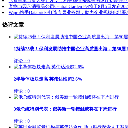
《喜羊羊与灰太狼》发文：相关动作和镜头的设计初衷并不
宠物与园艺消费品公司Central Garden Pet将于8月5日发布
Wipro携手Databricks打造专属业务部，助力企业规模化部署A
热评文章
1
持续25载！保利发展助推中国企业高质量出海，第50届JIN
评论：0
2
半导体板块走高 英伟达涨超2.6%
评论：0
3
俄总统特别代表：俄美新一轮接触或将在下周进行
评论：0