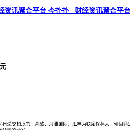
今扑扑 - 财经资讯聚合平
元
8日递交招股书，高盛、海通国际、汇丰为联席保荐人。靖因药业于2021年由Orb
病领域的开发。