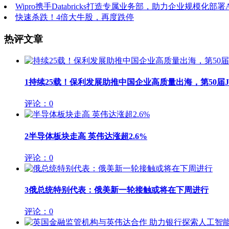
Wipro携手Databricks打造专属业务部，助力企业规模化部署A
快速杀跌！4倍大牛股，再度跌停
热评文章
1
持续25载！保利发展助推中国企业高质量出海，第50届JIN
评论：0
2
半导体板块走高 英伟达涨超2.6%
评论：0
3
俄总统特别代表：俄美新一轮接触或将在下周进行
评论：0