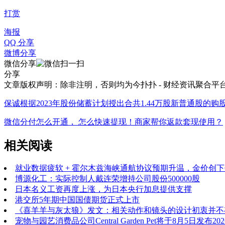
打赏
海报
QQ 分享
微博分享
微信分享
分享
文章版权声明：除非注明，否则均为
今扑扑 - 财经资讯聚合平
保诚根据2023年股份储蓄计划授出合共1.44万股新普通股的购
微信分付怎么开通， 怎么快速提现！商家帮你返款套现使用？
相关阅读
就业数据疲软 + 霍尔木兹海峡通航协议预期升温，金价创下
博源化工：实际控制人戴连荣增持公司股份500000股
日本名义工资再度上涨，为日本央行加息提供支撑
港交所5年期中国国债期货正式上市
《喜羊羊与灰太狼》发文：相关动作和镜头的设计初衷并不
宠物与园艺消费品公司Central Garden Pet将于8月5日发布