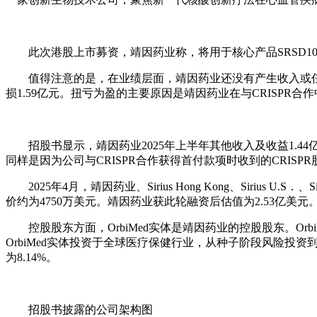
此次港股上市募资，靖因药业称，将用于核心产品SRSD107
值得注意的是，在业绩层面，靖因药业还没有产生收入或任何销售成本
损1.59亿元。扭亏为盈的主要原因是靖因药业在与CRISPR合
招股书显示，靖因药业2025年上半年其他收入及收益1.44
同样是因为公司与CRISPR合作获得首付款项时收到的CRISP
2025年4月，靖因药业、Sirius Hong Kong、Sirius U.S
价约为4750万美元。靖因药业获此轮融资后估值为2.53亿美元
控股股东方面，OrbiMed实体是靖因药业的控股股东。OrbiMed Asia、
OrbiMed实体投资于全球医疗保健行业，从种子阶段风险投
为8.14%。
招股书披露的公司架构图