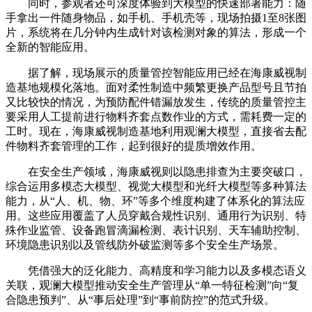
同时，参观者还可深度体验到大模型的快速部署能力：随
手拿出一件随身物品，如手机、手机壳等，现场拍摄1至8张图
片，系统将在几分钟内生成针对该检测对象的算法，形成一个
全新的智能应用。
据了解，现场展示的质量管控智能应用已经在海康威视制
造基地规模化落地。面对柔性制造中频繁更换产品型号且节拍
又比较快的情况，为预防配件错漏放发生，传统的质量管控主
要采用人工提前进行物料齐套点数作业的方式，需耗费一定的
工时。现在，海康威视制造基地利用观澜大模型，直接省去配
件物料齐套管理的工作，起到很好的提质增效作用。
在安全生产领域，海康威视则以隐患排查为主要突破口，
综合运用多模态大模型、视觉大模型和光纤大模型等多种算法
能力，从“人、机、物、环”等多个维度构建了体系化的算法应
用。这些应用覆盖了人员穿戴合规性识别、通用行为识别、特
殊作业监管、设备跑冒滴漏检测、表计识别、天车辅助控制、
环境隐患识别以及管线防外破监测等多个安全生产场景。
凭借强大的泛化能力、高精度和学习能力以及多模态语义
关联，观澜大模型推动安全生产管理从“单一特征检测”向“复
合隐患预判”、从“事后处理”到“事前防控”的范式升级。