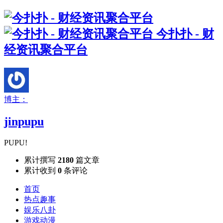
今扑扑 - 财
经资讯聚合平台
博主：
jinpupu
PUPU!
累计撰写
2180
篇文章
累计收到
0
条评论
首页
热点趣事
娱乐八卦
游戏动漫