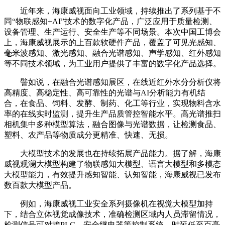
近年来，海康威视面向工业领域，持续推出了系列基于不
同“物联感知+AI”技术的数字化产品，广泛应用于质量检测、
设备管理、生产运行、安全生产等不同场景。本次中国工博会
上，海康威视展示的上百款软硬件产品，覆盖了可见光感知、
毫米波感知、激光感知、融合光谱感知、声学感知、红外感知
等不同技术领域，为工业用户提供了丰富的数字化产品选择。
譬如说，在融合光谱感知展区，在线近红外水分分析仪将
高精度、高稳定性、高可靠性的光谱与AI分析能力有机结
合，在食品、饲料、发酵、制药、化工等行业，实现物料含水
率的在线实时监测，提升生产品质管控智能水平。高光谱推扫
相机集中多种模型算法，融合图像与光谱数据，让检测食品、
塑料、农产品等物质成分更精准、快速、无损。
大模型技术的发展也在持续拓展产品能力。据了解，海康
威视观澜大模型构建了物联感知大模型、语言大模型和多模态
大模型能力，有效提升感知智能、认知智能，海康威视已发布
数百款大模型产品。
例如，海康威视工业安全系列摄像机在视觉大模型加持
下，结合立体视觉成像技术，准确检测区域内人员滞留情况，
检测信号可对接PLC、安全继电器等控制系统，时延低至百毫