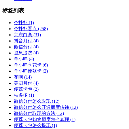
标签列表
今扑扑
(1)
今扑扑看点
(258)
京东白条
(31)
抖音月付
(4)
微信分付
(4)
退息退费
(4)
羊小咩
(4)
羊小咩享花卡
(6)
羊小咩便荔卡
(2)
花呗
(14)
美团月付
(4)
便荔卡包
(2)
桔多多
(1)
微信分付怎么取现
(12)
微信分付怎么开通额度借钱
(12)
微信分付取现的方法
(12)
便荔卡包购物额度怎么套现
(1)
便荔卡包怎么提现
(1)