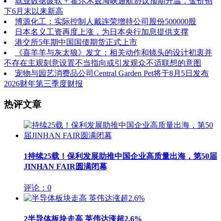
就业数据疲软 + 霍尔木兹海峡通航协议预期升温，金价创
下6月末以来新高
博源化工：实际控制人戴连荣增持公司股份500000股
日本名义工资再度上涨，为日本央行加息提供支撑
港交所5年期中国国债期货正式上市
《喜羊羊与灰太狼》发文：相关动作和镜头的设计初衷并
不存在主观刻意设置不当指向或引发观众不适联想的意图
宠物与园艺消费品公司Central Garden Pet将于8月5日发布
2026财年第三季度财报
热评文章
1
持续25载！保利发展助推中国企业高质量出海，第50届
JINHAN FAIR圆满闭幕
评论：0
2
半导体板块走高 英伟达涨超2.6%