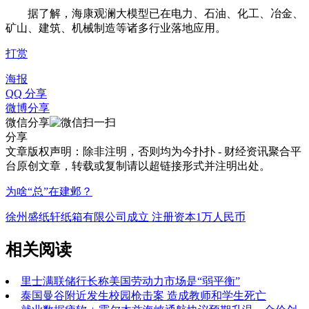
据了解，海康观澜大模型已在电力、石油、化工、冶金、
矿山、建筑、机械制造等诸多行业落地应用。
打赏
海报
QQ 分享
微博分享
微信分享
分享
文章版权声明：除非注明，否则均为
今扑扑 - 财经资讯聚合平
台
原创文章，转载或复制请以超链接形式并注明出处。
为啥“总”在建邺？
徐州盛纸轩纸箱有限公司成立 注册资本1万人民币
相关阅读
里士满联储行长称美国劳动力市场是“弱平衡”
泰国曼谷附近发生校园枪击案 造成教师和学生死亡